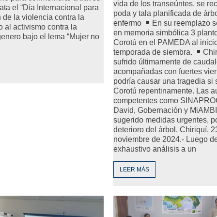
vida de los transeúntes, se r
ta el “Día Internacional para
poda y tala planificada de árb
 de la violencia contra la
enfermo
En su reemplazo 
 al activismo contra la
en memoria simbólica 3 plant
genero bajo el lema “Mujer no
Corotú en el PAMEDA al inici
temporada de siembra.
Chir
sufrido últimamente de caudal
acompañadas con fuertes vien
podría causar una tragedia si 
Corotú repentinamente. Las a
competentes como SINAPROC,
David, Gobernación y MiAM
sugerido medidas urgentes, po
deterioro del árbol. Chiriquí, 
noviembre de 2024.- Luego d
exhaustivo análisis a un
LEER MÁS