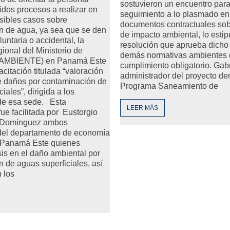
sostuvieron un encuentro para
idos procesos a realizar en
seguimiento a lo plasmado en
sibles casos sobre
documentos contractuales sob
n de agua, ya sea que se den
de impacto ambiental, lo estip
untaria o accidental, la
resolución que aprueba dicho 
ional del Ministerio de
demás normativas ambientes
iAMBIENTE) en Panamá Este
cumplimiento obligatorio. Gabr
acitación titulada “valoración
administrador del proyecto den
 daños por contaminación de
Programa Saneamiento de
iales”, dirigida a los
 de esa sede. Esta
LEER MÁS
fue facilitada por Eustorgio
a Domínguez ambos
 del departamento de economía
 Panamá Este quienes
sis en el daño ambiental por
 de aguas superficiales, así
 los