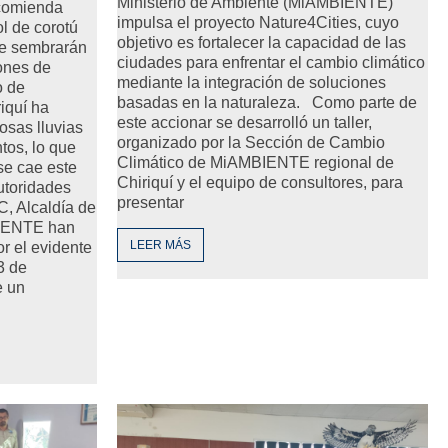
Ministerio de Ambiente (MiAMBIENTE)
ecomienda
impulsa el proyecto Nature4Cities, cuyo
ol de corotú
objetivo es fortalecer la capacidad de las
se sembrarán
ciudades para enfrentar el cambio climático
ones de
mediante la integración de soluciones
o de
basadas en la naturaleza. Como parte de
iquí ha
este accionar se desarrolló un taller,
osas lluvias
organizado por la Sección de Cambio
tos, lo que
Climático de MiAMBIENTE regional de
se cae este
Chiriquí y el equipo de consultores, para
utoridades
presentar
 Alcaldía de
BIENTE han
LEER MÁS
r el evidente
23 de
e un