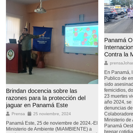
Panamá O
Internacion
Contra la 
prensaJoha
En Panamá, la
Publico de en
sido asesinad
femicidios, do
Brindan docencia sobre las
23 muertes vi
razones para la protección del
año 2024, se 
jaguar en Panamá Este
denuncias de
Colaboradore
Prensa
25 noviembre, 2024
Ministerio d
Panamá Este, 25 de noviembre de 2024.-El
Panamá Oeste,
Ministerio de Ambiente (MiAMBIENTE) a
bregar cotidi