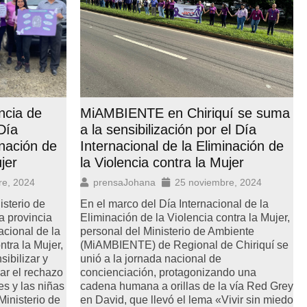
ncia de
MiAMBIENTE en Chiriquí se suma
 Día
a la sensibilización por el Día
inación de
Internacional de la Eliminación de
jer
la Violencia contra la Mujer
re, 2024
prensaJohana
25 noviembre, 2024
isterio de
En el marco del Día Internacional de la
 provincia
Eliminación de la Violencia contra la Mujer,
acional de la
personal del Ministerio de Ambiente
ntra la Mujer,
(MiAMBIENTE) de Regional de Chiriquí se
ibilizar y
unió a la jornada nacional de
sar el rechazo
concienciación, protagonizando una
es y las niñas
cadena humana a orillas de la vía Red Grey
Ministerio de
en David, que llevó el lema «Vivir sin miedo