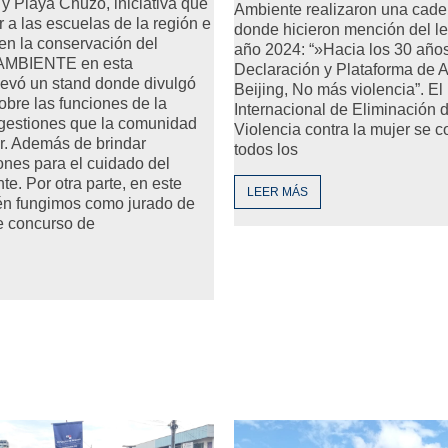
i y Playa Chuzo, iniciativa que
Ambiente realizaron una cad
r a las escuelas de la región e
donde hicieron mención del l
 en la conservación del
año 2024: “»Hacia los 30 años
iAMBIENTE en esta
Declaración y Plataforma de 
levó un stand donde divulgó
Beijing, No más violencia”. El
obre las funciones de la
Internacional de Eliminación d
 gestiones que la comunidad
Violencia contra la mujer se
r. Además de brindar
todos los
nes para el cuidado del
e. Por otra parte, en este
LEER MÁS
én fungimos como jurado de
e concurso de