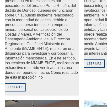
presentada en redes sociales por
Fucuyal, Tort
pescadores del área de Punta Rincón, del
busca integra
distrito de Donoso, quienes denunciaron
involucrarlos
sobre un supuesto incidente relacionado
ambiente. M
con la mortandad de peces, debido a
oportunidad l
presuntas operaciones de la empresa
información s
minera, personal de las secciones de
entidad y las
Costas y Mares, y Verificación del
puede realiza
Desempeño Ambiental de la Dirección
recomendacio
Regional de Coclé del Ministerio de
medio Ambient
Ambiente (MiAMBIENTE), realizaron una
evento tambi
diligencia para investigar y corroborar la
un interesant
información mencionada. En este sentido,
los técnicos de MiAMBIENTE, realizaron un
LEER MÁS
exhaustivo recorrido verificando la zona
donde se reportó el hecho. Como resultado
de esta inspección, no
LEER MÁS