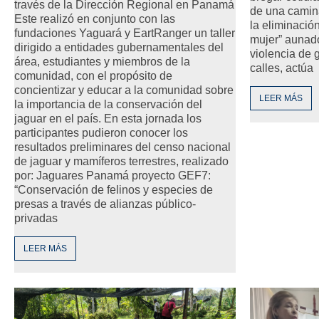
través de la Dirección Regional en Panamá
de una camina
Este realizó en conjunto con las
la eliminación
fundaciones Yaguará y EartRanger un taller
mujer” aunado
dirigido a entidades gubernamentales del
violencia de 
área, estudiantes y miembros de la
calles, actúa
comunidad, con el propósito de
concientizar y educar a la comunidad sobre
LEER MÁS
la importancia de la conservación del
jaguar en el país. En esta jornada los
participantes pudieron conocer los
resultados preliminares del censo nacional
de jaguar y mamíferos terrestres, realizado
por: Jaguares Panamá proyecto GEF7:
“Conservación de felinos y especies de
presas a través de alianzas público-
privadas
LEER MÁS