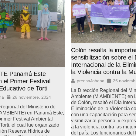
Colón resalta la importa
sensibilización sobre el
Internacional de la Elim
la Violencia contra la Mu
TE Panamá Este
n el Primer Festival
prensaJohana
26 noviemb
Educativo de Torti
La Dirección Regional del Min
Ambiente (MiAMBIENTE) en la
na
26 noviembre, 2024
de Colón, resaltó el Día Intern
Regional del Ministerio de
Eliminación de la Violencia co
iAMBIENTE) en Panamá Este,
con una capacitación para sens
 primer Festival Ambiental
visibilizar al personal y expre
Torti, el cual fue organizado
a la violencia contra las mujer
ión Reserva Hídrica de
del país. Los funcionarios del 