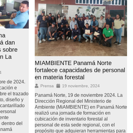
ma
á dan
s sobre
en La
MIAMBIENTE Panamá Norte
fortalece capacidades de personal
4
en materia forestal
bre de 2024.
Prensa
19 noviembre, 2024
cación e
bre el trazado
Panamá Norte, 19 de noviembre 2024. La
to, diseño y
Dirección Regional del Ministerio de
cantarillado
Ambiente (MiAMBIENTE) en Panamá Norte
personal
realizó una jornada de formación en
iente
cubicación de inventario forestal al
dentro del
personal de esta sede regional, con el
anamá
propósito que adquieran herramientas para