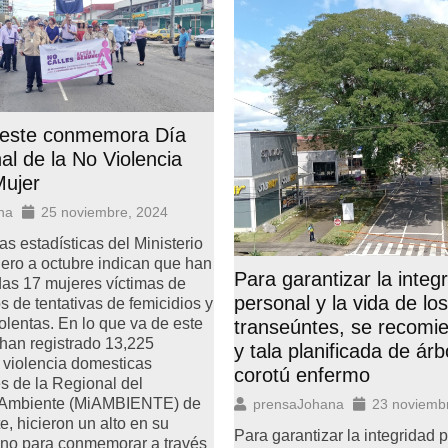
este conmemora Día
al de la No Violencia
Mujer
na
25 noviembre, 2024
s estadísticas del Ministerio
ero a octubre indican que han
Para garantizar la integ
as 17 mujeres víctimas de
personal y la vida de los
s de tentativas de femicidios y
olentas. En lo que va de este
transeúntes, se recomi
han registrado 13,225
y tala planificada de árb
 violencia domesticas
corotú enfermo
s de la Regional del
e Ambiente (MiAMBIENTE) de
prensaJohana
23 noviemb
 hicieron un alto en su
Para garantizar la integridad p
ano para conmemorar a través