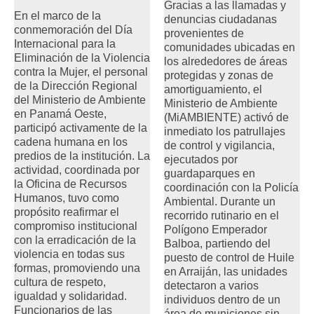
Gracias a las llamadas y
En el marco de la
denuncias ciudadanas
conmemoración del Día
provenientes de
Internacional para la
comunidades ubicadas en
Eliminación de la Violencia
los alrededores de áreas
contra la Mujer, el personal
protegidas y zonas de
de la Dirección Regional
amortiguamiento, el
del Ministerio de Ambiente
Ministerio de Ambiente
en Panamá Oeste,
(MiAMBIENTE) activó de
participó activamente de la
inmediato los patrullajes
cadena humana en los
de control y vigilancia,
predios de la institución. La
ejecutados por
actividad, coordinada por
guardaparques en
la Oficina de Recursos
coordinación con la Policía
Humanos, tuvo como
Ambiental. Durante un
propósito reafirmar el
recorrido rutinario en el
compromiso institucional
Polígono Emperador
con la erradicación de la
Balboa, partiendo del
violencia en todas sus
puesto de control de Huile
formas, promoviendo una
en Arraiján, las unidades
cultura de respeto,
detectaron a varios
igualdad y solidaridad.
individuos dentro de un
Funcionarios de las
área de municiones sin