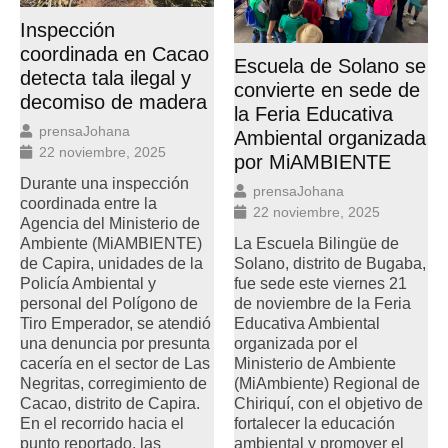
Inspección
coordinada en Cacao
Escuela de Solano se
detecta tala ilegal y
convierte en sede de
decomiso de madera
la Feria Educativa
prensaJohana
Ambiental organizada
22 noviembre, 2025
por MiAMBIENTE
Durante una inspección
prensaJohana
coordinada entre la
22 noviembre, 2025
Agencia del Ministerio de
Ambiente (MiAMBIENTE)
La Escuela Bilingüe de
de Capira, unidades de la
Solano, distrito de Bugaba,
Policía Ambiental y
fue sede este viernes 21
personal del Polígono de
de noviembre de la Feria
Tiro Emperador, se atendió
Educativa Ambiental
una denuncia por presunta
organizada por el
cacería en el sector de Las
Ministerio de Ambiente
Negritas, corregimiento de
(MiAmbiente) Regional de
Cacao, distrito de Capira.
Chiriquí, con el objetivo de
En el recorrido hacia el
fortalecer la educación
punto reportado, las
ambiental y promover el