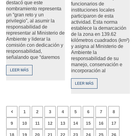
destacó que este
funcionarios de
nombramiento representa
instituciones locales
un “gran reto y un
participaron de esta
privilegio”, al asumir la
actividad. Esta norma
responsabilidad de
establece la demarcación
representar al Ministerio de
de la zona en 139.62
Ambiente y liderar la
kilómetros cuadrados (km²)
comisión con dedicación y
y asigna al Ministerio de
responsabilidad,
Ambiente la
señalando que “daremos
responsabilidad de su
manejo, conservación e
LEER MÁS
incorporación al
LEER MÁS
1
2
3
4
5
6
7
8
9
10
11
12
13
14
15
16
17
18
19
20
21
22
23
24
25
26