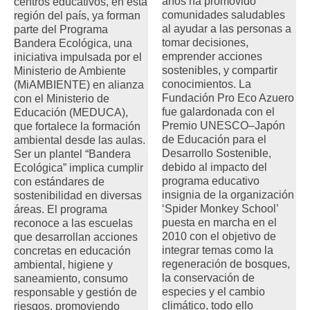
años ha promovido
centros educativos, en esta
comunidades saludables
región del país, ya forman
al ayudar a las personas a
parte del Programa
tomar decisiones,
Bandera Ecológica, una
emprender acciones
iniciativa impulsada por el
sostenibles, y compartir
Ministerio de Ambiente
conocimientos. La
(MiAMBIENTE) en alianza
Fundación Pro Eco Azuero
con el Ministerio de
fue galardonada con el
Educación (MEDUCA),
Premio UNESCO–Japón
que fortalece la formación
de Educación para el
ambiental desde las aulas.
Desarrollo Sostenible,
Ser un plantel “Bandera
debido al impacto del
Ecológica” implica cumplir
programa educativo
con estándares de
insignia de la organización
sostenibilidad en diversas
‘Spider Monkey School’
áreas. El programa
puesta en marcha en el
reconoce a las escuelas
2010 con el objetivo de
que desarrollan acciones
integrar temas como la
concretas en educación
regeneración de bosques,
ambiental, higiene y
la conservación de
saneamiento, consumo
especies y el cambio
responsable y gestión de
climático, todo ello
riesgos, promoviendo