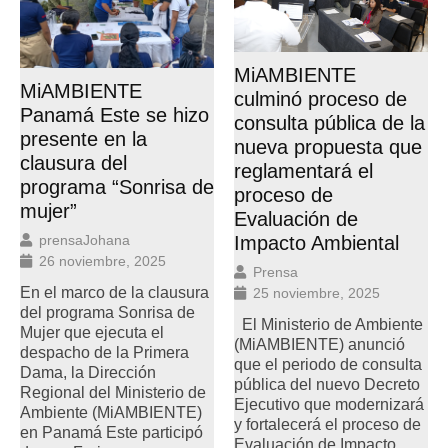
MiAMBIENTE
MiAMBIENTE
culminó proceso de
Panamá Este se hizo
consulta pública de la
presente en la
nueva propuesta que
clausura del
reglamentará el
programa “Sonrisa de
proceso de
mujer”
Evaluación de
prensaJohana
Impacto Ambiental
26 noviembre, 2025
Prensa
En el marco de la clausura
25 noviembre, 2025
del programa Sonrisa de
El Ministerio de Ambiente
Mujer que ejecuta el
(MiAMBIENTE) anunció
despacho de la Primera
que el periodo de consulta
Dama, la Dirección
pública del nuevo Decreto
Regional del Ministerio de
Ejecutivo que modernizará
Ambiente (MiAMBIENTE)
y fortalecerá el proceso de
en Panamá Este participó
Evaluación de Impacto