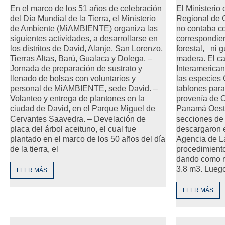
En el marco de los 51 años de celebración
El Ministerio
del Día Mundial de la Tierra, el Ministerio
Regional de 
de Ambiente (MiAMBIENTE) organiza las
no contaba c
siguientes actividades, a desarrollarse en
correspondie
los distritos de David, Alanje, San Lorenzo,
forestal, ni g
Tierras Altas, Barú, Gualaca y Dolega. –
madera. El ca
Jornada de preparación de sustrato y
Interamerican
llenado de bolsas con voluntarios y
las especies 
personal de MiAMBIENTE, sede David. –
tablones para
Volanteo y entrega de plantones en la
provenía de 
ciudad de David, en el Parque Miguel de
Panamá Oeste
Cervantes Saavedra. – Develación de
secciones d
placa del árbol aceituno, el cual fue
descargaron e
plantado en el marco de los 50 años del día
Agencia de La
de la tierra, el
procedimiento
dando como r
3.8 m3. Luego
LEER MÁS
LEER MÁS