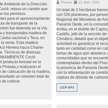
Prensa
21 abril, 2021
 de Ambiente de la Dirección
Coclé, retuvo un camión que
Un total de 2 hectáreas fueron
on los permisos
con 526 plantones, por person
ntes para el aprovechamiento
Regional del Ministerio de Am
uía de transporte de la
Panamá Oeste, en la comunid
mión fue detenido en la Vía
Arriba, en el distrito de Capir
a y transportaba madera de
Castillo, jefe de la sección d
Caoba nacional y Teca, en
Climático, detalló que el objet
 la venta. Esta madera
actividad es garantizar el recu
Ocú-Herrera hacia Chame-
tanto en cantidad como en cal
. Técnicos de diversas
tomas de agua que abastece a
e MiAMBIENTE Coclé
comunidades que se encuent
l producto forestal en la
contempladas dentro del Pla
 Pintada y realizaron el
la provincia de Panamá Oest
 de cubicación de la madera,
con la reforestación se contri
esultado un volumen total de
captura de dióxido de carbono 
 de cubicar
LEER MÁS