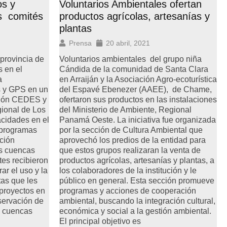
s y
Voluntarios Ambientales ofertan
s comités
productos agrícolas, artesanías y
plantas
Prensa
20 abril, 2021
provincia de
Voluntarios ambientales del grupo niña
 en el
Cándida de la comunidad de Santa Clara
a
en Arraiján y la Asociación Agro-ecoturística
s y GPS en un
del Espavé Ebenezer (AAEE), de Chame,
ación CEDES y
ofertaron sus productos en las instalaciones
gional de Los
del Ministerio de Ambiente, Regional
acidades en el
Panamá Oeste. La iniciativa fue organizada
 programas
por la sección de Cultura Ambiental que
ción
aprovechó los predios de la entidad para
as cuencas
que estos grupos realizaran la venta de
tes recibieron
productos agrícolas, artesanías y plantas, a
ar el uso y la
los colaboradores de la institución y le
as que les
público en general. Esta sección promueve
 proyectos en
programas y acciones de cooperación
servación de
ambiental, buscando la integración cultural,
s cuencas
económica y social a la gestión ambiental.
El principal objetivo es