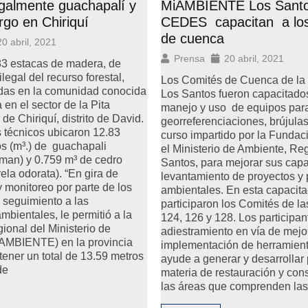
egalmente guachapalí y
MiAMBIENTE Los Santo
go en Chiriquí
CEDES capacitan a lo
de cuenca
20 abril, 2021
Prensa
20 abril, 2021
83 estacas de madera, de
ilegal del recurso forestal,
Los Comités de Cuenca de la 
idas en la comunidad conocida
Los Santos fueron capacitados
en el sector de la Pita
manejo y uso de equipos par
de Chiriquí, distrito de David.
georreferenciaciones, brújula
os técnicos ubicaron 12.83
curso impartido por la Fund
s (m³.) de guachapali
el Ministerio de Ambiente, Re
an) y 0.759 m³ de cedro
Santos, para mejorar sus cap
la odorata). “En gira de
levantamiento de proyectos y
y monitoreo por parte de los
ambientales. En esta capacita
n seguimiento a las
participaron los Comités de l
mbientales, le permitió a la
124, 126 y 128. Los participan
ional del Ministerio de
adiestramiento en vía de mejor
AMBIENTE) en la provincia
implementación de herramient
etener un total de 13.59 metros
ayude a generar y desarrollar
de
materia de restauración y con
las áreas que comprenden la