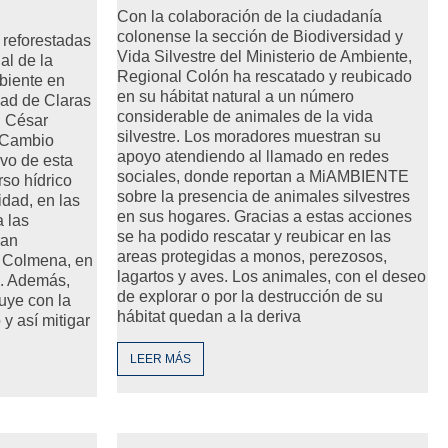
Con la colaboración de la ciudadanía
colonense la sección de Biodiversidad y
 reforestadas
Vida Silvestre del Ministerio de Ambiente,
al de la
Regional Colón ha rescatado y reubicado
biente en
en su hábitat natural a un número
ad de Claras
considerable de animales de la vida
a. César
silvestre. Los moradores muestran su
e Cambio
apoyo atendiendo al llamado en redes
ivo de esta
sociales, donde reportan a MiAMBIENTE
rso hídrico
sobre la presencia de animales silvestres
idad, en las
en sus hogares. Gracias a estas acciones
 las
se ha podido rescatar y reubicar en las
ran
areas protegidas a monos, perezosos,
n Colmena, en
lagartos y aves. Los animales, con el deseo
e. Además,
de explorar o por la destrucción de su
buye con la
hábitat quedan a la deriva
y así mitigar
LEER MÁS