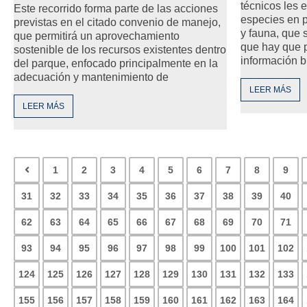
técnicos les 
Este recorrido forma parte de las acciones
especies en pe
previstas en el citado convenio de manejo,
y fauna, que 
que permitirá un aprovechamiento
que hay que p
sostenible de los recursos existentes dentro
información b
del parque, enfocado principalmente en la
adecuación y mantenimiento de
LEER MÁS
LEER MÁS
1
2
3
4
5
6
7
8
9
31
32
33
34
35
36
37
38
39
40
62
63
64
65
66
67
68
69
70
71
93
94
95
96
97
98
99
100
101
102
124
125
126
127
128
129
130
131
132
133
155
156
157
158
159
160
161
162
163
164