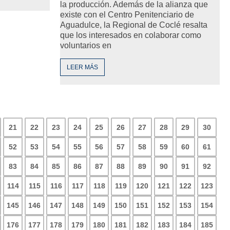
la producción. Además de la alianza que
existe con el Centro Penitenciario de
Aguadulce, la Regional de Coclé resalta
que los interesados en colaborar como
voluntarios en
LEER MÁS
21
22
23
24
25
26
27
28
29
30
52
53
54
55
56
57
58
59
60
61
83
84
85
86
87
88
89
90
91
92
114
115
116
117
118
119
120
121
122
123
145
146
147
148
149
150
151
152
153
154
176
177
178
179
180
181
182
183
184
185