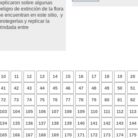
explicaron sobre algunas
ligro de extinción de la flora
se encuentran en este sitio, y
rotegerlas y replicar la
rindada entre
10
11
12
13
14
15
16
17
18
19
20
41
42
43
44
45
46
47
48
49
50
51
72
73
74
75
76
77
78
79
80
81
82
103
104
105
106
107
108
109
110
111
112
113
134
135
136
137
138
139
140
141
142
143
144
165
166
167
168
169
170
171
172
173
174
175