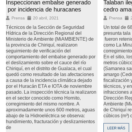
Inspeccionan embalse generado
Talaban il
por incidencia de huracanes
cedro amar
Prensa
20 abril, 2021
Prensa
Técnicos de la Sección de Seguridad
Un total de 6
Hídrica de la Dirección Regional del
presunta tala 
Ministerio de Ambiente (MiAMBIENTE) de
fueron reten
la provincia de Chiriquí, realizaron
como La Mina 
seguimiento de verificación del
corregimiento 
comportamiento del embalse generado por
En el sitio, l
el deslizamiento sobre el cauce del río
metros cúbico
Chiriquí, en el distrito de Gualaca, el cual
(Samanea sam
quedó como resultado de las afectaciones
amargo (Cedre
a causa de la incidencia climática dejado
fiscalización 
por el Huracán ETA e IOTA de noviembre
técnicos, y e
pasado. La inspección técnica la realizaron
infracciones a
en el sector conocido como Hornito,
Dirección Reg
corregimiento del mismo nombre. A
Ambiente (Mi
aproximadamente unos 600 metros, aguas
de Chiriquí r
abajo de la Hidroeléctrica se observa:
cúbicos (m³) 
hundimiento, fracturación y deslizamientos
de
LEER MÁS