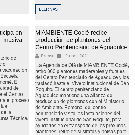
LEER MÁS
icipa en
MiAMBIENTE Coclé recibe
n masiva
producción de plantones del
Centro Penitenciario de Aguadulce
Prensa
19 abril, 2021
terio de
lé,
La Agencia de Olá de MiAMBIENTE Coclé,
de vacunación
retiró 800 plantones maderables y frutales
 Escuela
del Centro Penitenciario de Aguadulce y los
onomé. El
trasladó hasta el Vivero Institucional de San
alidad de
Roquito. El centro penitenciario de
ne el Centro
Aguadulce mantiene una alianza de
ara el proceso
producción de plantones con el Ministerio
 fue
de Ambiente. Personal del centro
 de la
penitenciario visitó las instalaciones del
Junta Técnica.
vivero institucional de San Roquito, para
ayudarlos en el transporte de los próximos
plantones, retiro de sustratos y bolsas para