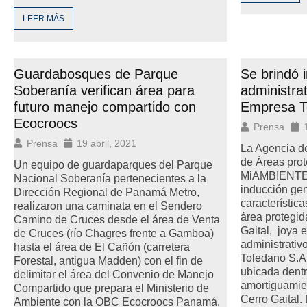
LEER MÁS
Guardabosques de Parque
Se brindó 
Soberanía verifican área para
administrat
futuro manejo compartido con
Empresa T
Ecocroocs
Prensa
Prensa
19 abril, 2021
La Agencia de
de Áreas prot
Un equipo de guardaparques del Parque
MiAMBIENTE C
Nacional Soberanía pertenecientes a la
inducción gen
Dirección Regional de Panamá Metro,
característic
realizaron una caminata en el Sendero
área protegi
Camino de Cruces desde el área de Venta
Gaital, joya 
de Cruces (río Chagres frente a Gamboa)
administrativ
hasta el área de El Cañón (carretera
Toledano S.A
Forestal, antigua Madden) con el fin de
ubicada dentr
delimitar el área del Convenio de Manejo
amortiguamie
Compartido que prepara el Ministerio de
Cerro Gaital. 
Ambiente con la OBC Ecocroocs Panamá.