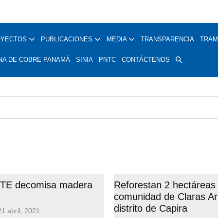
OYECTOS
PUBLICACIONES
MEDIA
TRANSPARENCIA
TRAM
NA DE COBRE PANAMÁ
SINIA
PNTC
CONTÁCTENOS
TE decomisa madera
Reforestan 2 hectáreas 
comunidad de Claras Arr
distrito de Capira
21 abril, 2021