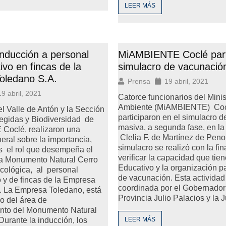
LEER MÁS
inducción a personal
MiAMBIENTE Coclé part
ivo en fincas de la
simulacro de vacunació
oledano S.A.
Prensa
19 abril, 2021
19 abril, 2021
Catorce funcionarios del Minis
Ambiente (MiAMBIENTE) Coc
l Valle de Antón y la Sección
participaron en el simulacro 
egidas y Biodiversidad de
masiva, a segunda fase, en la
oclé, realizaron una
Clelia F. de Martínez de Pen
eral sobre la importancia,
simulacro se realizó con la fin
as el rol que desempeña el
verificar la capacidad que tie
da Monumento Natural Cerro
Educativo y la organización p
ecológica, al personal
de vacunación. Esta actividad
o y de fincas de la Empresa
coordinada por el Gobernador
. La Empresa Toledano, está
Provincia Julio Palacios y la 
o del área de
nto del Monumento Natural
Durante la inducción, los
LEER MÁS