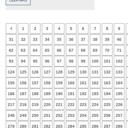
LEER MÁS
1
2
3
4
5
6
7
8
9
31
32
33
34
35
36
37
38
39
40
62
63
64
65
66
67
68
69
70
71
93
94
95
96
97
98
99
100
101
102
124
125
126
127
128
129
130
131
132
133
155
156
157
158
159
160
161
162
163
164
186
187
188
189
190
191
192
193
194
195
217
218
219
220
221
222
223
224
225
226
248
249
250
251
252
253
254
255
256
257
279
280
281
282
283
284
285
286
287
288