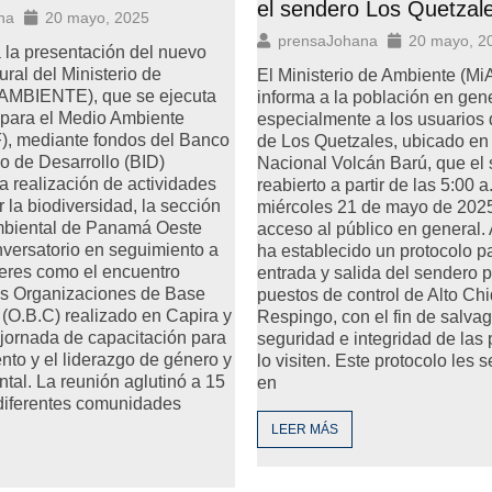
el sendero Los Quetzal
na
20 mayo, 2025
prensaJohana
20 mayo, 2
 la presentación del nuevo
ural del Ministerio de
El Ministerio de Ambiente (
AMBIENTE), que se ejecuta
informa a la población en gene
 para el Medio Ambiente
especialmente a los usuarios 
), mediante fondos del Banco
de Los Quetzales, ubicado en
o de Desarrollo (BID)
Nacional Volcán Barú, que el
a realización de actividades
reabierto a partir de las 5:00 a
 la biodiversidad, la sección
miércoles 21 de mayo de 2025
mbiental de Panamá Oeste
acceso al público en general.
nversatorio en seguimiento a
ha establecido un protocolo p
lleres como el encuentro
entrada y salida del sendero p
las Organizaciones de Base
puestos de control de Alto Chi
(O.B.C) realizado en Capira y
Respingo, con el fin de salvag
jornada de capacitación para
seguridad e integridad de las
ento y el liderazgo de género y
lo visiten. Este protocolo les 
ntal. La reunión aglutinó a 15
en
diferentes comunidades
LEER MÁS