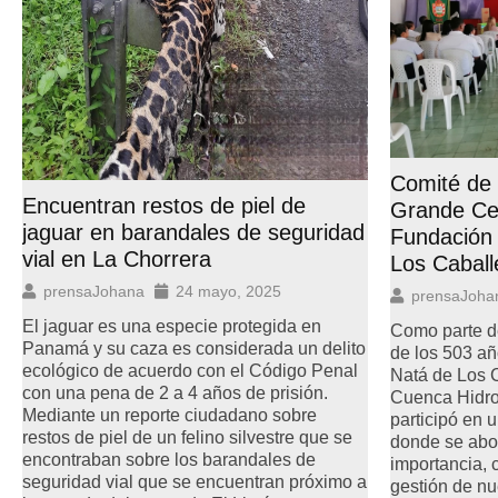
Comité de
Encuentran restos de piel de
Grande Cel
jaguar en barandales de seguridad
Fundación 
vial en La Chorrera
Los Caball
prensaJohana
24 mayo, 2025
prensaJoha
El jaguar es una especie protegida en
Como parte de
Panamá y su caza es considerada un delito
de los 503 añ
ecológico de acuerdo con el Código Penal
Natá de Los C
con una pena de 2 a 4 años de prisión.
Cuenca Hidro
Mediante un reporte ciudadano sobre
participó en 
restos de piel de un felino silvestre que se
donde se abo
encontraban sobre los barandales de
importancia, 
seguridad vial que se encuentran próximo a
gestión de nu