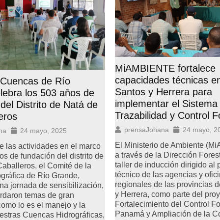
MiAMBIENTE fortalece
capacidades técnicas e
 Cuencas de Río
Santos y Herrera para
ebra los 503 años de
implementar el Sistema
del Distrito de Natá de
Trazabilidad y Control F
eros
prensaJohana
24 mayo, 2
na
24 mayo, 2025
El Ministerio de Ambiente (
 las actividades en el marco
a través de la Dirección Forest
os de fundación del distrito de
taller de inducción dirigido al
aballeros, el Comité de la
técnico de las agencias y ofic
gráfica de Río Grande,
regionales de las provincias 
una jornada de sensibilización,
y Herrera, como parte del pro
rdaron temas de gran
Fortalecimiento del Control Fo
como lo es el manejo y la
Panamá y Ampliación de la Co
estras Cuencas Hidrográficas,