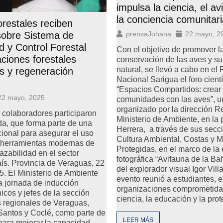
impulsa la ciencia, el av
la conciencia comunitar
orestales reciben
sobre Sistema de
prensaJohana
22 mayo, 2
d y Control Forestal
Con el objetivo de promover l
aciones forestales
conservación de las aves y su
natural, se llevó a cabo en el
s y regeneración
Nacional Sarigua el foro cientí
“Espacios Compartidos: crear
22 mayo, 2025
comunidades con las aves”, u
organizado por la dirección R
 colaboradores participaron
Ministerio de Ambiente, en la 
da, que forma parte de una
Herrera, a través de sus secc
cional para asegurar el uso
Cultura Ambiental, Costas y M
herramientas modernas de
Protegidas, en el marco de la
azabilidad en el sector
fotográfica “Avifauna de la Bah
país. Provincia de Veraguas, 22
del explorador visual Igor Villa
. El Ministerio de Ambiente
evento reunió a estudiantes, e
a jornada de inducción
organizaciones comprometida
nicos y jefes de la sección
ciencia, la educación y la pro
as regionales de Veraguas,
Santos y Coclé, como parte de
LEER MÁS
para mejorar la capacidad