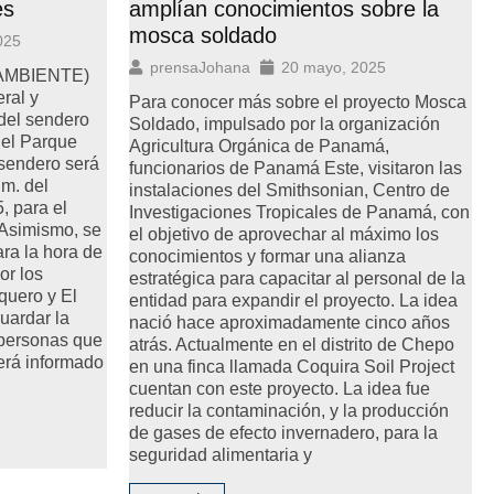
es
amplían conocimientos sobre la
mosca soldado
025
prensaJohana
20 mayo, 2025
MiAMBIENTE)
ral y
Para conocer más sobre el proyecto Mosca
del sendero
Soldado, impulsado por la organización
 el Parque
Agricultura Orgánica de Panamá,
 sendero será
funcionarios de Panamá Este, visitaron las
.m. del
instalaciones del Smithsonian, Centro de
, para el
Investigaciones Tropicales de Panamá, con
 Asimismo, se
el objetivo de aprovechar al máximo los
ara la hora de
conocimientos y formar una alianza
or los
estratégica para capacitar al personal de la
quero y El
entidad para expandir el proyecto. La idea
uardar la
nació hace aproximadamente cinco años
 personas que
atrás. Actualmente en el distrito de Chepo
será informado
en una finca llamada Coquira Soil Project
cuentan con este proyecto. La idea fue
reducir la contaminación, y la producción
de gases de efecto invernadero, para la
seguridad alimentaria y