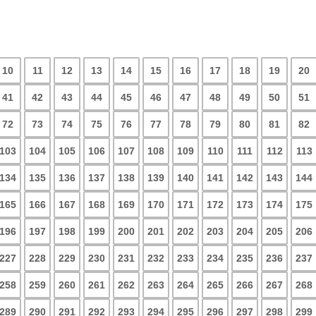
10
11
12
13
14
15
16
17
18
19
20
41
42
43
44
45
46
47
48
49
50
51
72
73
74
75
76
77
78
79
80
81
82
103
104
105
106
107
108
109
110
111
112
113
134
135
136
137
138
139
140
141
142
143
144
165
166
167
168
169
170
171
172
173
174
175
196
197
198
199
200
201
202
203
204
205
206
227
228
229
230
231
232
233
234
235
236
237
258
259
260
261
262
263
264
265
266
267
268
289
290
291
292
293
294
295
296
297
298
299