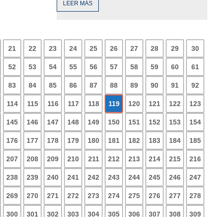
LEER MÁS
21
22
23
24
25
26
27
28
29
30
52
53
54
55
56
57
58
59
60
61
83
84
85
86
87
88
89
90
91
92
114
115
116
117
118
119
120
121
122
123
145
146
147
148
149
150
151
152
153
154
176
177
178
179
180
181
182
183
184
185
207
208
209
210
211
212
213
214
215
216
238
239
240
241
242
243
244
245
246
247
269
270
271
272
273
274
275
276
277
278
300
301
302
303
304
305
306
307
308
309