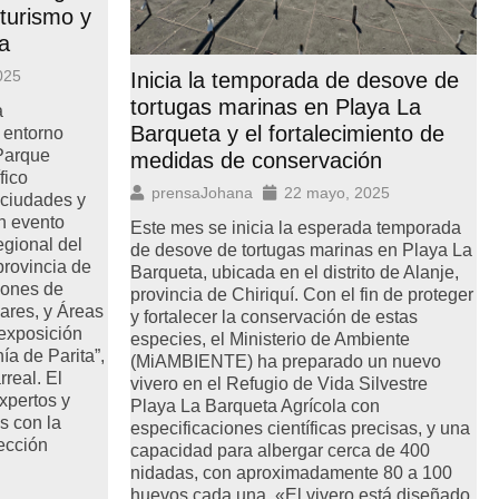
iturismo y
ia
025
Inicia la temporada de desove de
tortugas marinas en Playa La
a
Barqueta y el fortalecimiento de
 entorno
 Parque
medidas de conservación
fico
prensaJohana
22 mayo, 2025
 ciudades y
n evento
Este mes se inicia la esperada temporada
egional del
de desove de tortugas marinas en Playa La
provincia de
Barqueta, ubicada en el distrito de Alanje,
iones de
provincia de Chiriquí. Con el fin de proteger
ares, y Áreas
y fortalecer la conservación de estas
 exposición
especies, el Ministerio de Ambiente
ía de Parita”,
(MiAMBIENTE) ha preparado un nuevo
rreal. El
vivero en el Refugio de Vida Silvestre
xpertos y
Playa La Barqueta Agrícola con
s con la
especificaciones científicas precisas, y una
tección
capacidad para albergar cerca de 400
nidadas, con aproximadamente 80 a 100
huevos cada una. «El vivero está diseñado