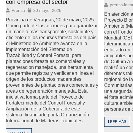
con empresa del sector
prensaJoha
Prensa
20 mayo, 2025
En atención a
Provincia de Veraguas, 20 de mayo, 2025.
Proyecto Bior
Como parte de las acciones para garantizar
Ambiente (Mi
un manejo más transparente, sostenible y
con el Fondo
eficiente de los recursos forestales del país,
Mundial (GEF
el Ministerio de Ambiente avanza en la
Interamerican
implementación del Sistema de
enfocado en l
Trazabilidad y Control Forestal para
amigables por
plantaciones forestales comerciales y
de Cultura A
regeneración manejada, una herramienta
realizó un co
que permite registrar y verificar en línea el
diferentes ta
origen de los productos maderables
regional de 
provenientes de plantaciones comerciales y
Comunitarias 
áreas de regeneración manejada. Esta
una segunda 
iniciativa forma parte del Proyecto de
el fortalecimi
Fortalecimiento del Control Forestal y
cultura ambie
Ampliación de la Cobertura de este
personas de 
sistema, financiado por la Organización
Internacional de Maderas Tropicales
LEER MÁS