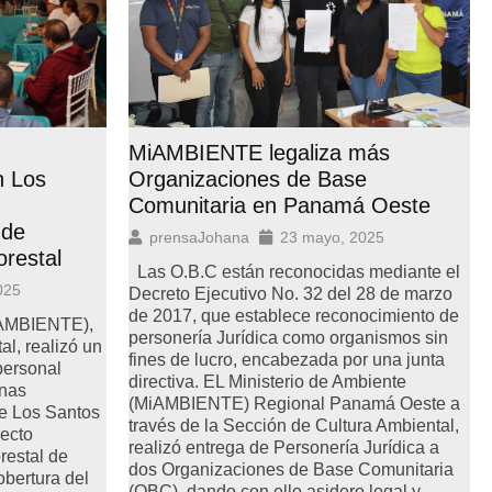
MiAMBIENTE legaliza más
n Los
Organizaciones de Base
Comunitaria en Panamá Oeste
 de
prensaJohana
23 mayo, 2025
orestal
Las O.B.C están reconocidas mediante el
025
Decreto Ejecutivo No. 32 del 28 de marzo
de 2017, que establece reconocimiento de
MiAMBIENTE),
personería Jurídica como organismos sin
al, realizó un
fines de lucro, encabezada por una junta
 personal
directiva. EL Ministerio de Ambiente
inas
(MiAMBIENTE) Regional Panamá Oeste a
de Los Santos
través de la Sección de Cultura Ambiental,
yecto
realizó entrega de Personería Jurídica a
restal de
dos Organizaciones de Base Comunitaria
bertura del
(OBC), dando con ello asidero legal y