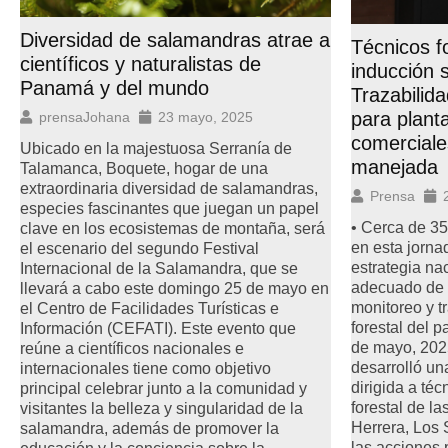
Diversidad de salamandras atrae a
Técnicos f
científicos y naturalistas de
inducción 
Panamá y del mundo
Trazabilida
para plant
prensaJohana
23 mayo, 2025
comerciale
Ubicado en la majestuosa Serranía de
manejada
Talamanca, Boquete, hogar de una
extraordinaria diversidad de salamandras,
Prensa
especies fascinantes que juegan un papel
• Cerca de 35
clave en los ecosistemas de montaña, será
en esta jorna
el escenario del segundo Festival
estrategia na
Internacional de la Salamandra, que se
adecuado de 
llevará a cabo este domingo 25 de mayo en
monitoreo y tr
el Centro de Facilidades Turísticas e
forestal del 
Información (CEFATI). Este evento que
de mayo, 2025
reúne a científicos nacionales e
desarrolló un
internacionales tiene como objetivo
dirigida a téc
principal celebrar junto a la comunidad y
forestal de l
visitantes la belleza y singularidad de la
Herrera, Los 
salamandra, además de promover la
las acciones 