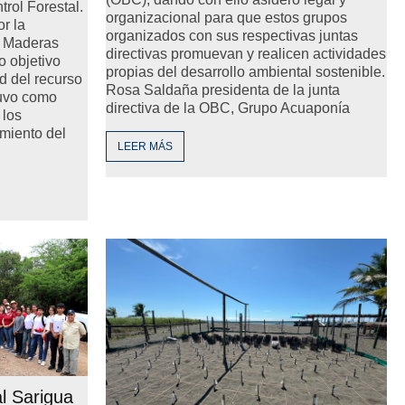
rol Forestal.
organizacional para que estos grupos
or la
organizados con sus respectivas juntas
e Maderas
directivas promuevan y realicen actividades
o objetivo
propias del desarrollo ambiental sostenible.
ad del recurso
Rosa Saldaña presidenta de la junta
tuvo como
directiva de la OBC, Grupo Acuaponía
 los
amiento del
LEER MÁS
l Sarigua