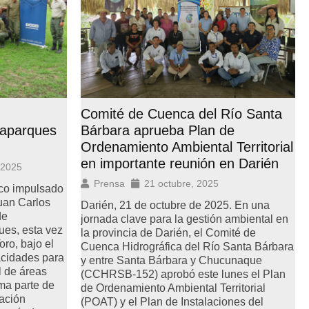
Comité de Cuenca del Río Santa
daparques
Bárbara aprueba Plan de
Ordenamiento Ambiental Territorial
en importante reunión en Darién
 2025
Prensa
21 octubre, 2025
ico impulsado
Juan Carlos
Darién, 21 de octubre de 2025. En una
de
jornada clave para la gestión ambiental en
ues, esta vez
la provincia de Darién, el Comité de
oro, bajo el
Cuenca Hidrográfica del Río Santa Bárbara
acidades para
y entre Santa Bárbara y Chucunaque
l de áreas
(CCHRSB-152) aprobó este lunes el Plan
rma parte de
de Ordenamiento Ambiental Territorial
ación
(POAT) y el Plan de Instalaciones del