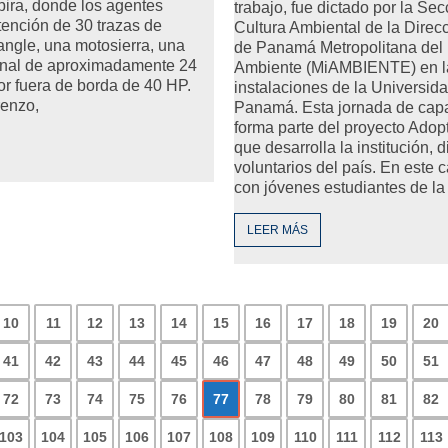
apira, donde los agentes
trabajo, fue dictado por la Se
etención de 30 trazas de
Cultura Ambiental de la Direc
ngle, una motosierra, una
de Panamá Metropolitana del 
anal de aproximadamente 24
Ambiente (MiAMBIENTE) en l
or fuera de borda de 40 HP.
instalaciones de la Universid
renzo,
Panamá. Esta jornada de capa
forma parte del proyecto Adop
que desarrolla la institución, d
voluntarios del país. En este 
con jóvenes estudiantes de la
LEER MÁS
10
11
12
13
14
15
16
17
18
19
20
41
42
43
44
45
46
47
48
49
50
51
72
73
74
75
76
77
78
79
80
81
82
103
104
105
106
107
108
109
110
111
112
113