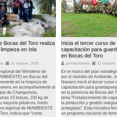
Inicia el tercer curso de
e Bocas del Toro realiza
capacitación para guar
limpieza en Isla
en Bocas del Toro
prensaJohana
21 octubre,
na
21 octubre, 2025
En el marco del plan estratég
regional del Ministerio de
por el ministro de Ambiente, 
iAMBIENTE) en Bocas del
Navarro inició el tercer curso 
presente en la limpieza de
capacitación para guardaparq
aranero, en acompañamiento al
en la provincia de Bocas del T
ngüe de Changuinola,
tema “Fortalecimiento de cap
unas 15 bolsas, 100 kg de
la protección y gestión integra
u mayoría plásticos. Arelis
protegidas”. Esta iniciativa fo
tora regional de MiAMBIENTE
un programa nacional de form
Toro, indica que “como