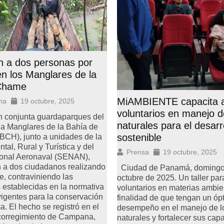
n a dos personas por
 en los Manglares de la
Chame
MiAMBIENTE capacita 
na
19 octubre, 2025
voluntarios en manejo d
n conjunta guardaparques del
naturales para el desarr
da Manglares de la Bahía de
sostenible
H), junto a unidades de la
tal, Rural y Turística y del
Prensa
19 octubre, 2025
ional Aeronaval (SENAN),
n a dos ciudadanos realizando
Ciudad de Panamá, domingo
e, contraviniendo las
octubre de 2025. Un taller par
 establecidas en la normativa
voluntarios en materias ambie
igentes para la conservación
finalidad de que tengan un óp
a. El hecho se registró en el
desempeño en el manejo de l
 corregimiento de Campana,
naturales y fortalecer sus ca