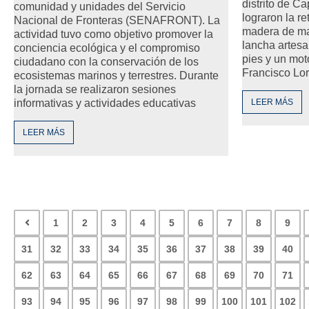
distrito de C
comunidad y unidades del Servicio
lograron la r
Nacional de Fronteras (SENAFRONT). La
madera de ma
actividad tuvo como objetivo promover la
lancha artes
conciencia ecológica y el compromiso
pies y un mot
ciudadano con la conservación de los
Francisco Lo
ecosistemas marinos y terrestres. Durante
la jornada se realizaron sesiones
informativas y actividades educativas
LEER MÁS
LEER MÁS
1
2
3
4
5
6
7
8
9
31
32
33
34
35
36
37
38
39
40
62
63
64
65
66
67
68
69
70
71
93
94
95
96
97
98
99
100
101
102