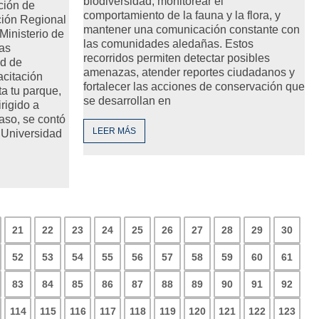
biodiversidad, monitorear el
cción de
comportamiento de la fauna y la flora, y
ción Regional
mantener una comunicación constante con
Ministerio de
las comunidades aledañas. Estos
as
recorridos permiten detectar posibles
ad de
amenazas, atender reportes ciudadanos y
citación
fortalecer las acciones de conservación que
ta tu parque,
se desarrollan en
irigido a
caso, se contó
LEER MÁS
 Universidad
21
22
23
24
25
26
27
28
29
30
52
53
54
55
56
57
58
59
60
61
83
84
85
86
87
88
89
90
91
92
114
115
116
117
118
119
120
121
122
123