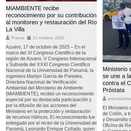
MiAMBIENTE recibe
reconocimiento por su contribución
al monitoreo y restauración del Río
La Villa
Prensa
21 octubre, 2025
Azuero, 17 de octubre de 2025 – En el
marco del XI Congreso Científico de la
región de Azuero, V Congreso Internacional
y Subsede del XXXI Congreso Científico
Ministerio
Nacional de la Universidad de Panamá, la
se une a l
ingeniera Marilyn García de Paredes,
Directora Nacional de Verificación
contra el
Ambiental del Ministerio de Ambiente
Próstata
(MiAMBIENTE), recibió un reconocimiento
prensaJoha
especial por su destacada participación y
por la difusión de las acciones del
El Ministeri
Ministerio en la protección y restauración
de Colón, a t
de recursos hídricos. El reconocimiento fue
y Desarrollo d
entregado por el rector de la Universidad de
Oficina de R
Panamá, Leonardo Enrique Collado, quien