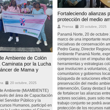
Fortaleciendo alianzas p
protección del medio a
Prensa
20 octubre, 2025
Panamá Norte, 20 de octubre 
marco de una importante reun
iniciativas de conservación am
Pedro Garay, Director Regiona
Ambiente Panamá Norte, expr
 de Ambiente de Colón
compromiso con el impulso d
a Caminata por la Lucha
herramientas y estrategias co
que involucren a voluntarios,
 Cáncer de Mama y
comunitarios y gobiernos loca
búsqueda de soluciones efecti
na
20 octubre, 2025
preservación del medio ambie
intervención, Garay destacó l
o de Ambiente (MiAMBIENTE)
de fortalecer las alianzas entr
ravés del área de Capacitación
actores sociales, pues solo m
el Servidor Público y la
trabajo conjunto se podrá ava
ecursos Humanos, participó en
protección de los recursos nat