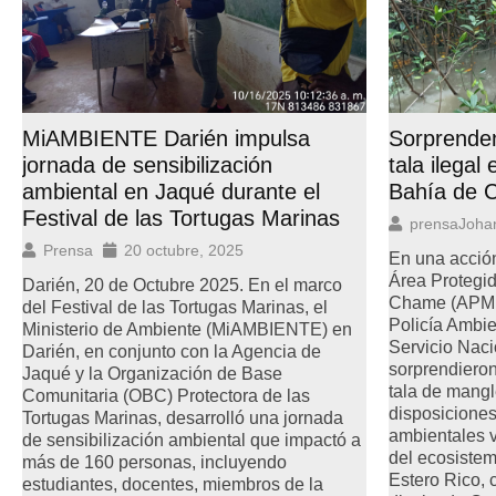
MiAMBIENTE Darién impulsa
Sorprende
jornada de sensibilización
tala ilegal
ambiental en Jaqué durante el
Bahía de 
Festival de las Tortugas Marinas
prensaJoha
Prensa
20 octubre, 2025
En una acció
Área Protegi
Darién, 20 de Octubre 2025. En el marco
Chame (APMBC
del Festival de las Tortugas Marinas, el
Policía Ambien
Ministerio de Ambiente (MiAMBIENTE) en
Servicio Nac
Darién, en conjunto con la Agencia de
sorprendiero
Jaqué y la Organización de Base
tala de mangl
Comunitaria (OBC) Protectora de las
disposiciones
Tortugas Marinas, desarrolló una jornada
ambientales v
de sensibilización ambiental que impactó a
del ecosistem
más de 160 personas, incluyendo
Estero Rico,
estudiantes, docentes, miembros de la