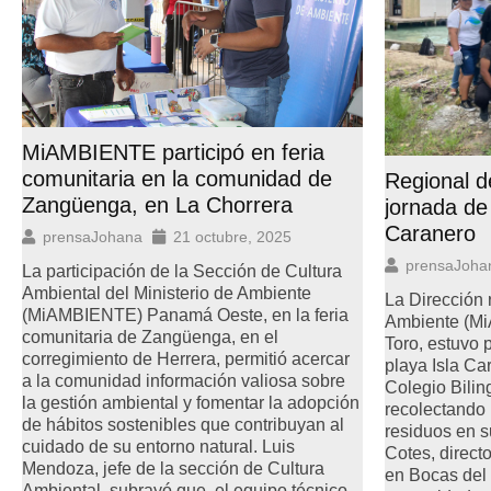
MiAMBIENTE participó en feria
comunitaria en la comunidad de
Regional d
Zangüenga, en La Chorrera
jornada de 
Caranero
prensaJohana
21 octubre, 2025
prensaJoha
La participación de la Sección de Cultura
Ambiental del Ministerio de Ambiente
La Dirección 
(MiAMBIENTE) Panamá Oeste, en la feria
Ambiente (M
comunitaria de Zangüenga, en el
Toro, estuvo 
corregimiento de Herrera, permitió acercar
playa Isla C
a la comunidad información valiosa sobre
Colegio Bili
la gestión ambiental y fomentar la adopción
recolectando 
de hábitos sostenibles que contribuyan al
residuos en s
cuidado de su entorno natural. Luis
Cotes, direc
Mendoza, jefe de la sección de Cultura
en Bocas del 
Ambiental, subrayó que, el equipo técnico