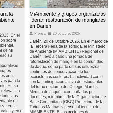
ara la
MiAmbiente y grupos organizados
mbiente
lideran restauración de manglares
en Darién
Prensa
20 octubre, 2025
2025. En el
ión sobre
Darién, 20 de Octubre 2025. En el marco de
biental,
la Tercera Feria de la Tortuga, el Ministerio
l de Mi
de Ambiente (MiAMBIENTE) Regional de
esó su
Darién llevó a cabo una jornada de
e
reforestación de mangle en la comunidad
laborativas
de Jaqué, como parte de sus esfuerzos
 grupos
continuos de conservación de los
les en la
ecosistemas costeros. La actividad contó
vas para la
con la participación activa de estudiantes
nte. En su
del turno nocturno del Colegio Marcos
a relevancia
Medina de Jaqué, acompañados por
e todos los
docentes, miembros de la Organización de
ediante un
Base Comunitaria (OBC) Protectora de las
nzar en la
Tortugas Marinas y personal técnico de
urales y en el
MiAMBIENTE. Estas acciones de