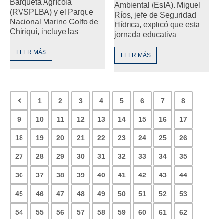
Barqueta Agrícola
Ambiental (EsIA). Miguel
(RVSPLBA) y el Parque
Ríos, jefe de Seguridad
Nacional Marino Golfo de
Hídrica, explicó que esta
Chiriquí, incluye las
jornada educativa
LEER MÁS
LEER MÁS
1
2
3
4
5
6
7
8
9
10
11
12
13
14
15
16
17
18
19
20
21
22
23
24
25
26
27
28
29
30
31
32
33
34
35
36
37
38
39
40
41
42
43
44
45
46
47
48
49
50
51
52
53
54
55
56
57
58
59
60
61
62