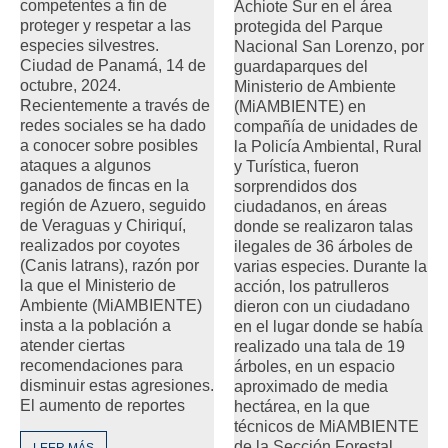
competentes a fin de
Achiote Sur en el área
proteger y respetar a las
protegida del Parque
especies silvestres.
Nacional San Lorenzo, por
Ciudad de Panamá, 14 de
guardaparques del
octubre, 2024.
Ministerio de Ambiente
Recientemente a través de
(MiAMBIENTE) en
redes sociales se ha dado
compañía de unidades de
a conocer sobre posibles
la Policía Ambiental, Rural
ataques a algunos
y Turística, fueron
ganados de fincas en la
sorprendidos dos
región de Azuero, seguido
ciudadanos, en áreas
de Veraguas y Chiriquí,
donde se realizaron talas
realizados por coyotes
ilegales de 36 árboles de
(Canis latrans), razón por
varias especies. Durante la
la que el Ministerio de
acción, los patrulleros
Ambiente (MiAMBIENTE)
dieron con un ciudadano
insta a la población a
en el lugar donde se había
atender ciertas
realizado una tala de 19
recomendaciones para
árboles, en un espacio
disminuir estas agresiones.
aproximado de media
El aumento de reportes
hectárea, en la que
técnicos de MiAMBIENTE
de la Sección Forestal,