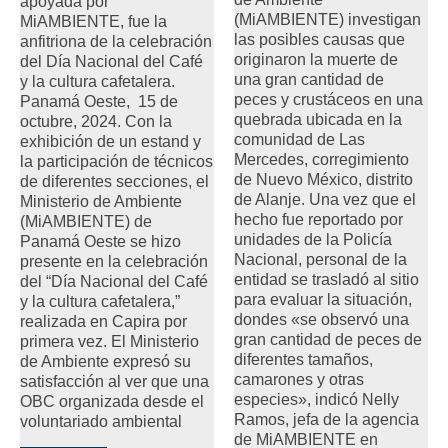
apoyada por
(MiAMBIENTE) investigan
MiAMBIENTE, fue la
las posibles causas que
anfitriona de la celebración
originaron la muerte de
del Día Nacional del Café
una gran cantidad de
y la cultura cafetalera.
peces y crustáceos en una
Panamá Oeste, 15 de
quebrada ubicada en la
octubre, 2024. Con la
comunidad de Las
exhibición de un estand y
Mercedes, corregimiento
la participación de técnicos
de Nuevo México, distrito
de diferentes secciones, el
de Alanje. Una vez que el
Ministerio de Ambiente
hecho fue reportado por
(MiAMBIENTE) de
unidades de la Policía
Panamá Oeste se hizo
Nacional, personal de la
presente en la celebración
entidad se trasladó al sitio
del “Día Nacional del Café
para evaluar la situación,
y la cultura cafetalera,”
dondes «se observó una
realizada en Capira por
gran cantidad de peces de
primera vez. El Ministerio
diferentes tamaños,
de Ambiente expresó su
camarones y otras
satisfacción al ver que una
especies», indicó Nelly
OBC organizada desde el
Ramos, jefa de la agencia
voluntariado ambiental
de MiAMBIENTE en