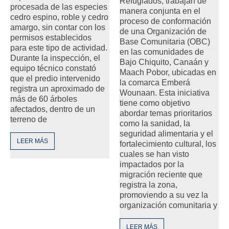
Refugiados, trabajan de
procesada de las especies
manera conjunta en el
cedro espino, roble y cedro
proceso de conformación
amargo, sin contar con los
de una Organización de
permisos establecidos
Base Comunitaria (OBC)
para este tipo de actividad.
en las comunidades de
Durante la inspección, el
Bajo Chiquito, Canaán y
equipo técnico constató
Maach Pobor, ubicadas en
que el predio intervenido
la comarca Emberá
registra un aproximado de
Wounaan. Esta iniciativa
más de 60 árboles
tiene como objetivo
afectados, dentro de un
abordar temas prioritarios
terreno de
como la sanidad, la
seguridad alimentaria y el
LEER MÁS
fortalecimiento cultural, los
cuales se han visto
impactados por la
migración reciente que
registra la zona,
promoviendo a su vez la
organización comunitaria y
LEER MÁS