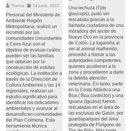
Prensa
14 junio, 2022
Una lechuza (Tyto
glaucops), pudo ser
Personal del Ministerio de
rescatada gracias a la
Ambiente Región
llamada ciudadana de una
Metropolitana, realizó un
moradora del sector de
recorrido por las
Nuevo Ocú en la provincia
comunidades circundantes
de Colón. La lugareña al
a Cerro Azul con el
ver al animal malherido,
objetivo de evaluar cuáles
procedió a llamar a las
pueden ser las familias
autoridades competentes,
que optarían por la
quienes acudieron a la
construcción de estufas
zona y procedieron a darle
ecológicas. La institución a
la debida atención
través de la Dirección de
veterinaria. En tanto, parte
Cultura Ambiental y las 14
en la Costa Atlántica una
regionales, realizan un
Boa ( Boa contrictor) y una
estudio significativo para
Iguana (Iguana) fueron
identificar los indicadores
rescatadas en el área de
ambientales y avanzar al
las esclusas de Gatún, por
desarrollo en comunidades
guardaparques del área
del Plan Colmena. Esta
protegida de Polígono de
herramienta técnica
Tiro de Piña. Más tarde