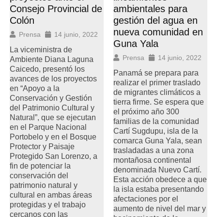
Consejo Provincial de
ambientales para
Colón
gestión del agua en
nueva comunidad en
Prensa
14 junio, 2022
Guna Yala
La viceministra de
Prensa
14 junio, 2022
Ambiente Diana Laguna
Caicedo, presentó los
Panamá se prepara para
avances de los proyectos
realizar el primer traslado
en “Apoyo a la
de migrantes climáticos a
Conservación y Gestión
tierra firme. Se espera que
del Patrimonio Cultural y
el próximo año 300
Natural”, que se ejecutan
familias de la comunidad
en el Parque Nacional
Cartí Sugdupu, isla de la
Portobelo y en el Bosque
comarca Guna Yala, sean
Protector y Paisaje
trasladadas a una zona
Protegido San Lorenzo, a
montañosa continental
fin de potenciar la
denominada Nuevo Cartí.
conservación del
Esta acción obedece a que
patrimonio natural y
la isla estaba presentando
cultural en ambas áreas
afectaciones por el
protegidas y el trabajo
aumento de nivel del mar y
cercanos con las