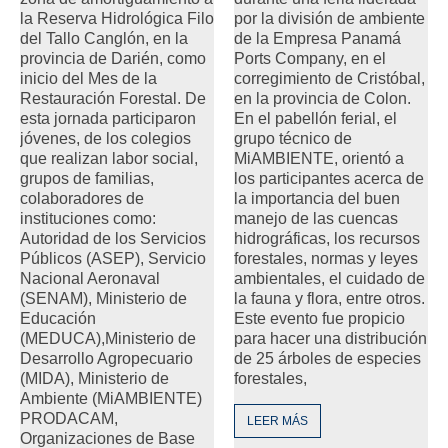
la Reserva Hidrológica Filo
por la división de ambiente
del Tallo Canglón, en la
de la Empresa Panamá
provincia de Darién, como
Ports Company, en el
inicio del Mes de la
corregimiento de Cristóbal,
Restauración Forestal. De
en la provincia de Colon.
esta jornada participaron
En el pabellón ferial, el
jóvenes, de los colegios
grupo técnico de
que realizan labor social,
MiAMBIENTE, orientó a
grupos de familias,
los participantes acerca de
colaboradores de
la importancia del buen
instituciones como:
manejo de las cuencas
Autoridad de los Servicios
hidrográficas, los recursos
Públicos (ASEP), Servicio
forestales, normas y leyes
Nacional Aeronaval
ambientales, el cuidado de
(SENAM), Ministerio de
la fauna y flora, entre otros.
Educación
Este evento fue propicio
(MEDUCA),Ministerio de
para hacer una distribución
Desarrollo Agropecuario
de 25 árboles de especies
(MIDA), Ministerio de
forestales,
Ambiente (MiAMBIENTE)
PRODACAM,
LEER MÁS
Organizaciones de Base