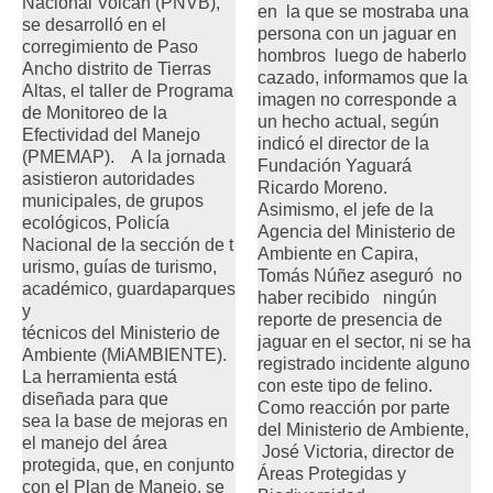
Nacional Volcán (PNVB),
en la que se mostraba una
se desarrolló en el
persona con un jaguar en
corregimiento de Paso
hombros luego de haberlo
Ancho distrito de Tierras
cazado, informamos que la
Altas, el taller de Programa
imagen no corresponde a
de Monitoreo de la
un hecho actual, según
Efectividad del Manejo
indicó el director de la
(PMEMAP). A la jornada
Fundación Yaguará
asistieron autoridades
Ricardo Moreno.
municipales, de grupos
Asimismo, el jefe de la
ecológicos, Policía
Agencia del Ministerio de
Nacional de la sección de t
Ambiente en Capira,
urismo, guías de turismo,
Tomás Núñez aseguró no
académico, guardaparques
haber recibido ningún
y
reporte de presencia de
técnicos del Ministerio de
jaguar en el sector, ni se ha
Ambiente (MiAMBIENTE).
registrado incidente alguno
La herramienta está
con este tipo de felino.
diseñada para que
Como reacción por parte
sea la base de mejoras en
del Ministerio de Ambiente,
el manejo del área
José Victoria, director de
protegida, que, en conjunto
Áreas Protegidas y
con el Plan de Manejo, se