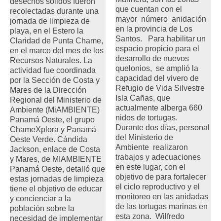
desechos sólidos fueron
que cuentan con el
recolectadas durante una
mayor número anidación
jornada de limpieza de
en la provincia de Los
playa, en el Estero la
Santos. Para habilitar un
Claridad de Punta Chame,
espacio propicio para el
en el marco del mes de los
desarrollo de nuevos
Recursos Naturales. La
quelonios, se amplió la
actividad fue coordinada
capacidad del vivero de
por la Sección de Costa y
Refugio de Vida Silvestre
Mares de la Dirección
Isla Cañas, que
Regional del Ministerio de
actualmente alberga 660
Ambiente (MiAMBIENTE)
nidos de tortugas.
Panamá Oeste, el grupo
Durante dos días, personal
ChameXplora y Panamá
del Ministerio de
Oeste Verde. Cándida
Ambiente realizaron
Jackson, enlace de Costa
trabajos y adecuaciones
y Mares, de MIAMBIENTE
en este lugar, con el
Panamá Oeste, detalló que
objetivo de para fortalecer
estas jornadas de limpieza
el ciclo reproductivo y el
tiene el objetivo de educar
monitoreo en las anidadas
y concienciar a la
de las tortugas marinas en
población sobre la
esta zona. Wilfredo
necesidad de implementar