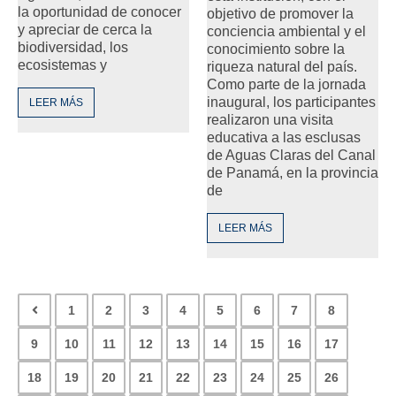
la oportunidad de conocer
objetivo de promover la
y apreciar de cerca la
conciencia ambiental y el
biodiversidad, los
conocimiento sobre la
ecosistemas y
riqueza natural del país.
Como parte de la jornada
inaugural, los participantes
LEER MÁS
realizaron una visita
educativa a las esclusas
de Aguas Claras del Canal
de Panamá, en la provincia
de
LEER MÁS
1
2
3
4
5
6
7
8
9
10
11
12
13
14
15
16
17
18
19
20
21
22
23
24
25
26