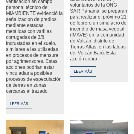
verificación en campo,
voluntarios de la ONG
personal técnico de
SAR Panamá, se preparan
MiAMBIENTE evidenció la
para realizar el próximo 21
señalización de predios
de febrero un simulacro de
mediante estacas
incendio de masa vegetal
metálicas con varillas
(IMAVE) en la comunidad
corrugadas de 3/8
de Volcán, distrito de
incrustadas en el suelo,
Tierras Altas, en las faldas
similares a las utilizadas
del Volcán Barú. Esta
en procesos de mensura
acción cobra
por agrimensores. Estas
acciones podrían estar
LEER MÁS
vinculadas a posibles
procesos de especulación
de tierras en zonas
cercanas al trazado
LEER MÁS