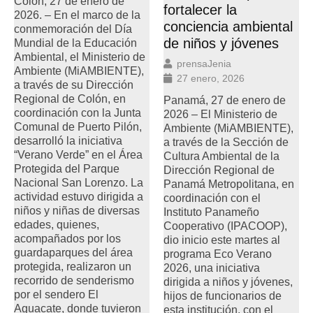
Colón, 27 de enero de
fortalecer la
2026. – En el marco de la
conciencia ambiental
conmemoración del Día
de niños y jóvenes
Mundial de la Educación
Ambiental, el Ministerio de
prensaJenia
Ambiente (MiAMBIENTE),
27 enero, 2026
a través de su Dirección
Regional de Colón, en
Panamá, 27 de enero de
coordinación con la Junta
2026 – El Ministerio de
Comunal de Puerto Pilón,
Ambiente (MiAMBIENTE),
desarrolló la iniciativa
a través de la Sección de
“Verano Verde” en el Área
Cultura Ambiental de la
Protegida del Parque
Dirección Regional de
Nacional San Lorenzo. La
Panamá Metropolitana, en
actividad estuvo dirigida a
coordinación con el
niños y niñas de diversas
Instituto Panameño
edades, quienes,
Cooperativo (IPACOOP),
acompañados por los
dio inicio este martes al
guardaparques del área
programa Eco Verano
protegida, realizaron un
2026, una iniciativa
recorrido de senderismo
dirigida a niños y jóvenes,
por el sendero El
hijos de funcionarios de
Aguacate, donde tuvieron
esta institución, con el