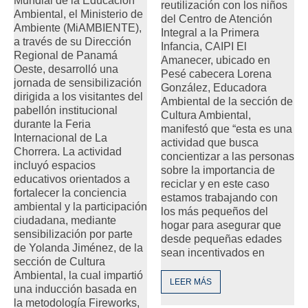
Mundial de la Educación
reutilización con los niños
Ambiental, el Ministerio de
del Centro de Atención
Ambiente (MiAMBIENTE),
Integral a la Primera
a través de su Dirección
Infancia, CAIPI El
Regional de Panamá
Amanecer, ubicado en
Oeste, desarrolló una
Pesé cabecera Lorena
jornada de sensibilización
González, Educadora
dirigida a los visitantes del
Ambiental de la sección de
pabellón institucional
Cultura Ambiental,
durante la Feria
manifestó que “esta es una
Internacional de La
actividad que busca
Chorrera. La actividad
concientizar a las personas
incluyó espacios
sobre la importancia de
educativos orientados a
reciclar y en este caso
fortalecer la conciencia
estamos trabajando con
ambiental y la participación
los más pequeños del
ciudadana, mediante
hogar para asegurar que
sensibilización por parte
desde pequeñas edades
de Yolanda Jiménez, de la
sean incentivados en
sección de Cultura
Ambiental, la cual impartió
LEER MÁS
una inducción basada en
la metodología Fireworks,