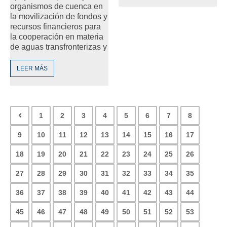
organismos de cuenca en
la movilización de fondos y
recursos financieros para
la cooperación en materia
de aguas transfronterizas y
LEER MÁS
1
2
3
4
5
6
7
8
9
10
11
12
13
14
15
16
17
18
19
20
21
22
23
24
25
26
27
28
29
30
31
32
33
34
35
36
37
38
39
40
41
42
43
44
45
46
47
48
49
50
51
52
53