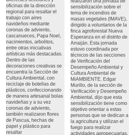
realizaron una jornada de
oficinas de la dirección
sensibilización sobre el
regional para resaltar el
tema de incendios de
trabajo con aires
masas vegetales (IMAVE),
navideños mediante
dirigido a voluntarios de la
coronas de adviento,
finca agroforestal Nueva
cascanueces, Papa Noel,
Esperanza en el distrito de
nacimientos, arbolitos,
Arraiján. Esta jornada
entre otras iniciativas
estuvo coordinada por
artísticas más destacadas.
técnicos de las secciones
Dentro de las
de Verificación del
decoraciones creativas se
Desempeño Ambiental y
encuentra la Sección de
Cultura Ambiental de
Cultura Ambiental, con
MiAMBIENTE. Edgar
reciclaje de botellas de
Murillo, de la sección de
plásticos, confeccionando
Verificación y Desempeño
de manera artesanal bolas
Ambiental, dijo que esta
navideñas y a su vez
sensibilización tiene como
coronas de adviento,
objetivo orientar a estas
también realizaron flores
personas que se dedican a
de Pascua, hechas de
la agricultura y utilizan el
papel y plástico para
fuego para realizar
resaltar
actividades agropecuarias,