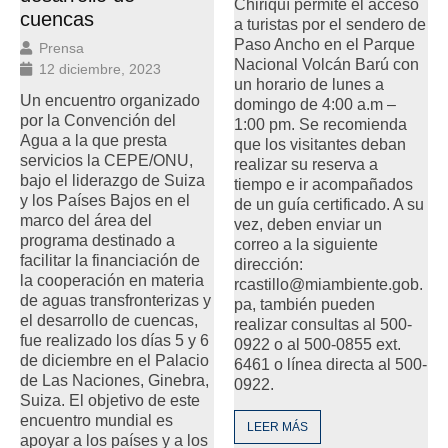
Chiriquí permite el acceso
cuencas
a turistas por el sendero de
Paso Ancho en el Parque
Prensa
Nacional Volcán Barú con
12 diciembre, 2023
un horario de lunes a
Un encuentro organizado
domingo de 4:00 a.m –
por la Convención del
1:00 pm. Se recomienda
Agua a la que presta
que los visitantes deban
servicios la CEPE/ONU,
realizar su reserva a
bajo el liderazgo de Suiza
tiempo e ir acompañados
y los Países Bajos en el
de un guía certificado. A su
marco del área del
vez, deben enviar un
programa destinado a
correo a la siguiente
facilitar la financiación de
dirección:
la cooperación en materia
rcastillo@miambiente.gob.
de aguas transfronterizas y
pa, también pueden
el desarrollo de cuencas,
realizar consultas al 500-
fue realizado los días 5 y 6
0922 o al 500-0855 ext.
de diciembre en el Palacio
6461 o línea directa al 500-
de Las Naciones, Ginebra,
0922.
Suiza. El objetivo de este
encuentro mundial es
LEER MÁS
apoyar a los países y a los