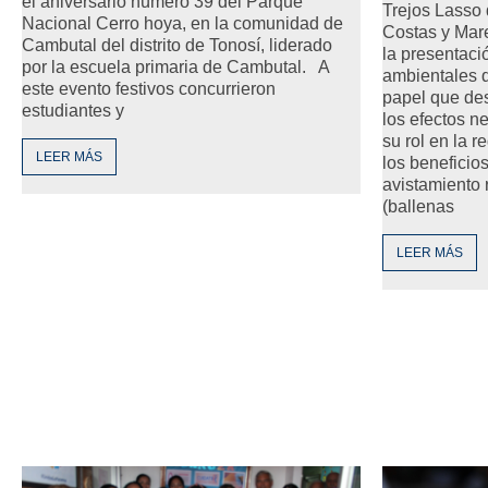
el aniversario número 39 del Parque
Trejos Lasso 
Nacional Cerro hoya, en la comunidad de
Costas y Mare
Cambutal del distrito de Tonosí, liderado
la presentaci
por la escuela primaria de Cambutal. A
ambientales q
este evento festivos concurrieron
papel que de
estudiantes y
los efectos n
su rol en la r
LEER MÁS
los beneficio
avistamiento
(ballenas
LEER MÁS