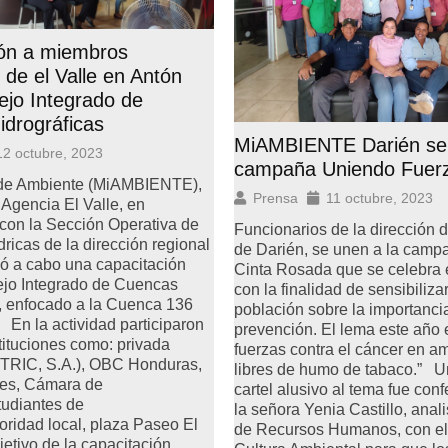
ión a miembros
de el Valle en Antón
jo Integrado de
drográficas
MiAMBIENTE Darién se
12 octubre, 2023
campaña Uniendo Fuer
o de Ambiente (MiAMBIENTE),
Prensa
11 octubre, 2023
 Agencia El Valle, en
con la Sección Operativa de
Funcionarios de la dirección d
ricas de la dirección regional
de Darién, se unen a la camp
vó a cabo una capacitación
Cinta Rosada que se celebra 
ejo Integrado de Cuencas
con la finalidad de sensibilizar
, enfocado a la Cuenca 136
población sobre la importanci
 En la actividad participaron
prevención. El lema este año
stituciones como: privada
fuerzas contra el cáncer en a
RIC, S.A.), OBC Honduras,
libres de humo de tabaco.” U
es, Cámara de
cartel alusivo al tema fue con
tudiantes de
la señora Yenia Castillo, anali
ridad local, plaza Paseo El
de Recursos Humanos, con el
etivo de la capacitación