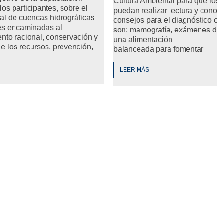
Cultura Ambiental para que lo
 los participantes, sobre el
puedan realizar lectura y con
al de cuencas hidrográficas
consejos para el diagnóstico 
es encaminadas al
son: mamografía, exámenes de
nto racional, conservación y
una alimentación
de los recursos, prevención,
balanceada para fomentar
LEER MÁS