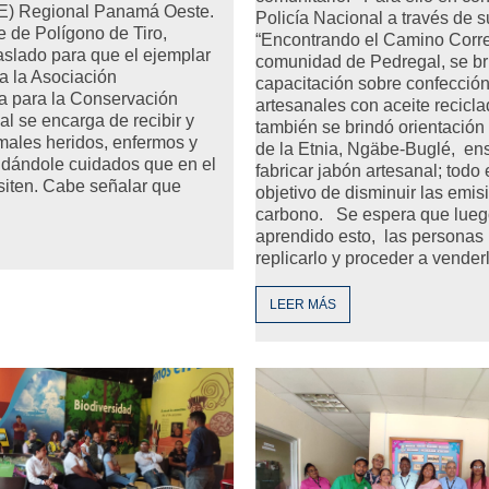
) Regional Panamá Oeste.
Policía Nacional a través de 
 de Polígono de Tiro,
“Encontrando el Camino Correc
raslado para que el ejemplar
comunidad de Pedregal, se br
 a la Asociación
capacitación sobre confecció
 para la Conservación
artesanales con aceite recic
al se encarga de recibir y
también se brindó orientación
imales heridos, enfermos y
de la Etnia, Ngäbe-Buglé, en
ndándole cuidados que en el
fabricar jabón artesanal; todo 
siten. Cabe señalar que
objetivo de disminuir las emis
carbono. Se espera que lueg
aprendido esto, las personas
replicarlo y proceder a vender
LEER MÁS