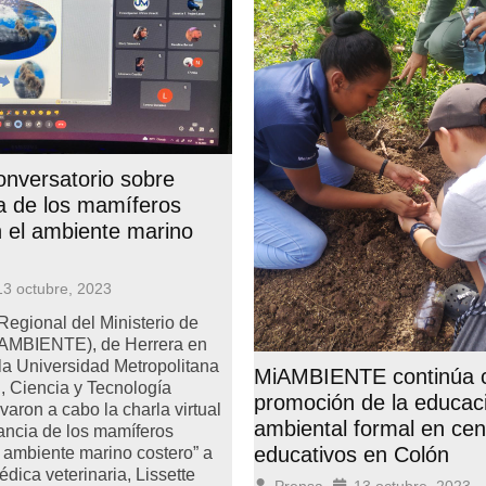
onversatorio sobre
a de los mamíferos
 el ambiente marino
13 octubre, 2023
Regional del Ministerio de
AMBIENTE), de Herrera en
la Universidad Metropolitana
MiAMBIENTE continúa c
, Ciencia y Tecnología
promoción de la educac
varon a cabo la charla virtual
ambiental formal en cen
ancia de los mamíferos
educativos en Colón
 ambiente marino costero” a
dica veterinaria, Lissette
Prensa
13 octubre, 2023