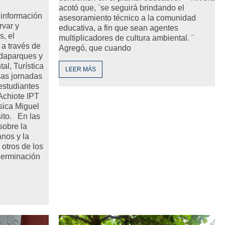
acotó que, ¨se seguirá brindando el
n información
asesoramiento técnico a la comunidad
rvar y
educativa, a fin que sean agentes
s, el
multiplicadores de cultura ambiental. ¨
 a través de
Agregó, que cuando
rdaparques y
al, Turística
LEER MÁS
sas jornadas
 estudiantes
Achiote IPT
sica Miguel
sito. En las
sobre la
anos y la
 otros de los
germinación