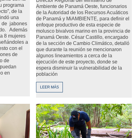
Director Regional del Ministerio de
su programa
Ambiente de Panamá Oeste, funcionarios
to”, de la
de la Autoridad de los Recursos Acuáticos
indó una
de Panamá y MiAMBIENTE, para definir el
n de jabones
enfoque productivo de esta especie de
lado. Además
molusco bivalvos marino en la provincia de
 a 8 mujeres
Panamá Oeste. César Castillo, encargado
señándoles a
de la sección de Cambio Climático, detalló
esto con el
que durante la reunión se mencionaron
iones de
algunos lineamientos a cerca de la
o de
ejecución de este proyecto, donde se
 puedan
espera disminuir la vulnerabilidad de la
lo en
población
LEER MÁS