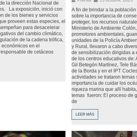
de la dirección Nacional de
s. La exposición, inició con
A fin de brindar a la població
ón de los bienes y servicios
sobre la importancia de conse
ue proveen estas especies, el
proteger, los recursos naturale
sempeñan para desacelerar
Ministerio de Ambiente Colón,
egativos del cambio climático,
promotores ambientales, gua
egulación de la cadena trófica,
unidades de la Policía Ambient
s económicos en el
y Rural, llevaron a cabo diver
 responsable de cetáceos
de sensibilización dirigidas a
de los centros educativos de: 
Gil Betegón Martínez, Tele Bá
de la Borda y en el IPT Cocle
actividades se trataron temas 
importancia de cuidar los océ
riqueza marina que allí habita,
temas fueron: El proceso de 
de
LEER MÁS