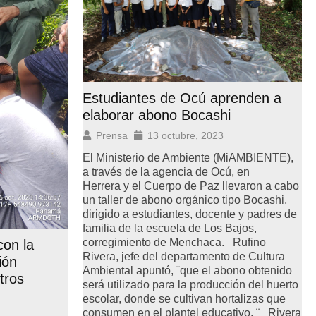
Estudiantes de Ocú aprenden a
elaborar abono Bocashi
Prensa
13 octubre, 2023
El Ministerio de Ambiente (MiAMBIENTE),
a través de la agencia de Ocú, en
Herrera y el Cuerpo de Paz llevaron a cabo
un taller de abono orgánico tipo Bocashi,
dirigido a estudiantes, docente y padres de
familia de la escuela de Los Bajos,
corregimiento de Menchaca. Rufino
on la
Rivera, jefe del departamento de Cultura
ión
Ambiental apuntó, ¨que el abono obtenido
tros
será utilizado para la producción del huerto
escolar, donde se cultivan hortalizas que
consumen en el plantel educativo. ¨ Rivera