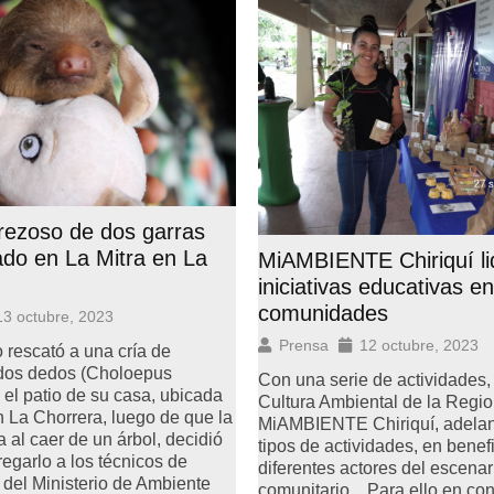
rezoso de dos garras
ado en La Mitra en La
MiAMBIENTE Chiriquí li
iniciativas educativas en
comunidades
13 octubre, 2023
Prensa
12 octubre, 2023
rescató a una cría de
dos dedos (Choloepus
Con una serie de actividades,
 el patio de su casa, ubicada
Cultura Ambiental de la Regio
n La Chorrera, luego de que la
MiAMBIENTE Chiriquí, adelan
 al caer de un árbol, decidió
tipos de actividades, en benef
regarlo a los técnicos de
diferentes actores del escenar
 del Ministerio de Ambiente
comunitario. Para ello en con