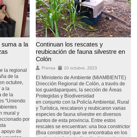
 suma a la
Continuan los rescates y
zas
reubicación de fauna silvestre en
Colón
Prensa
10 octubre, 2023
e la regional
aña de la
El Ministerio de Ambiente (MiAMBIENTE)
en octubre,
Dirección Regional de Colón, a través de
 a la
los guardaparques, la sección de Áreas
a de la
Protegidas y Biodiversidad
 es “Uniendo
en conjunto con la Policía Ambiental, Rural
mbientes
y Turística, rescataron y reubicaron varias
n mural y
especies de fauna silvestre en diversos
feccionado por
puntos de esta provincia. Entre estos
sta
rescates se encuentran: una boa constrictor
 apoyo de
(Boa constrictor) que se encontraba en los