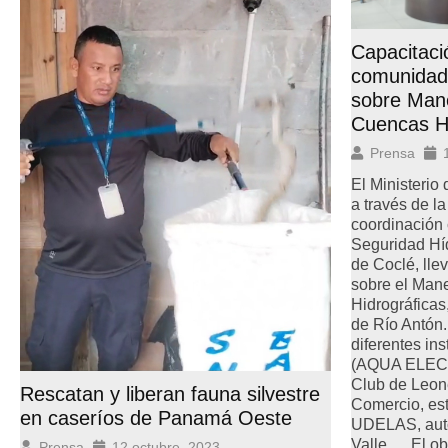
Capacitac
comunidad 
sobre Mane
Cuencas Hi
Prensa
El Ministeri
a través de la
coordinación 
Seguridad Híd
de Coclé, lle
sobre el Man
Hidrográficas
de Río Antón.
diferentes in
(AQUA ELECT
Club de Leon
Rescatan y liberan fauna silvestre
Comercio, es
en caseríos de Panamá Oeste
UDELAS, auto
Valle. El obj
Prensa
12 octubre, 2023