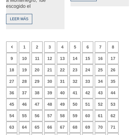
a Montenegro, fue
escogido el
LEER MÁS
1
2
3
4
5
6
7
8
9
10
11
12
13
14
15
16
17
18
19
20
21
22
23
24
25
26
27
28
29
30
31
32
33
34
35
36
37
38
39
40
41
42
43
44
45
46
47
48
49
50
51
52
53
54
55
56
57
58
59
60
61
62
63
64
65
66
67
68
69
70
71