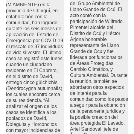
del Grupo Ambiental de
(MiAMBIENTE) en la
Llano Grande de Ocú. El
provincia de Chiriquí, en
acto contó con la
colaboración con la
participación de Wilfredo
comunidad, han logrado
Pimentel alcalde del
durante los seis meses de
Distrito de Ocú y Héctor
aplicación del Estado de
Arjona honorable
Emergencia por COVID-19
representante de Llano
el rescate de 87 individuos
Grande de Ocú y fue
de vida silvestre. El último
liderada por funcionarios
caso se registró este lunes
de Áreas Protegidas,
cuando un ciudadano
Cambio Climático, y
residente en El Cabrero,
Cultura Ambiental. Durante
en el distrito de David,
la reunión, también se
entregó cinco güichichis
abordaron otros aspectos
(Dendrocygna autumnalis)
de interés para la
los cuales encontró cerca
comunidad como los pasos
de su residencia. “Al
a seguir para la obtención
analizar el origen de los
de la personería jurídica y
casos se identifica a los
la posible creación del
poblados de David,
área protegida El Lavado.
Doleguita y Horconcitos
Ariel Sandoval, jefe de
con mayor incidencias de