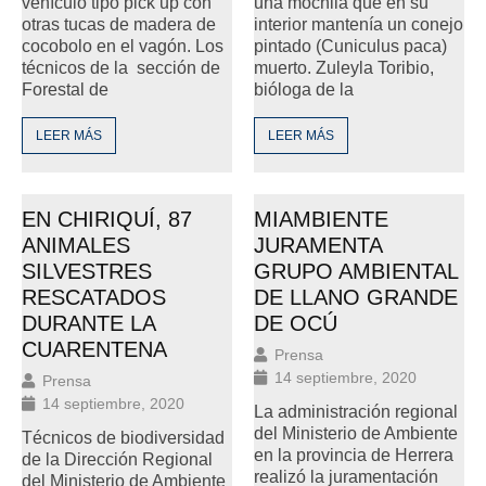
vehículo tipo pick up con
una mochila que en su
otras tucas de madera de
interior mantenía un conejo
cocobolo en el vagón. Los
pintado (Cuniculus paca)
técnicos de la sección de
muerto. Zuleyla Toribio,
Forestal de
bióloga de la
LEER MÁS
LEER MÁS
EN CHIRIQUÍ, 87
MIAMBIENTE
ANIMALES
JURAMENTA
SILVESTRES
GRUPO AMBIENTAL
RESCATADOS
DE LLANO GRANDE
DURANTE LA
DE OCÚ
CUARENTENA
Prensa
14 septiembre, 2020
Prensa
14 septiembre, 2020
La administración regional
del Ministerio de Ambiente
Técnicos de biodiversidad
en la provincia de Herrera
de la Dirección Regional
realizó la juramentación
del Ministerio de Ambiente