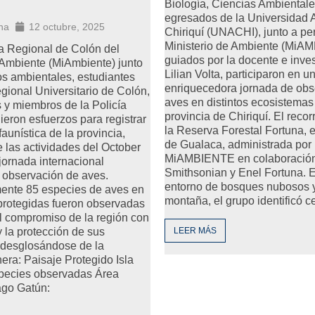
Biología, Ciencias Ambientale
egresados de la Universidad
na
12 octubre, 2025
Chiriquí (UNACHI), junto a pe
Ministerio de Ambiente (MiA
a Regional de Colón del
guiados por la docente e inve
 Ambiente (MiAmbiente) junto
Lilian Volta, participaron en u
os ambientales, estudiantes
enriquecedora jornada de obs
gional Universitario de Colón,
aves en distintos ecosistemas
 y miembros de la Policía
provincia de Chiriquí. El recor
ieron esfuerzos para registrar
la Reserva Forestal Fortuna, en
faunística de la provincia,
de Gualaca, administrada por
 las actividades del October
MiAMBIENTE en colaboración
jornada internacional
Smithsonian y Enel Fortuna. 
 observación de aves.
entorno de bosques nubosos y
nte 85 especies de aves en
montaña, el grupo identificó c
protegidas fueron observadas
l compromiso de la región con
y la protección de sus
LEER MÁS
 desglosándose de la
era: Paisaje Protegido Isla
species observadas Área
ago Gatún: