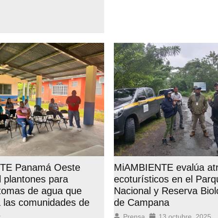
MiAMBIENTE evalúa atr
TE Panamá Oeste
ecoturísticos en el Par
l plantones para
Nacional y Reserva Biol
 tomas de agua que
de Campana
 las comunidades de
s
Prensa
13 octubre, 2025