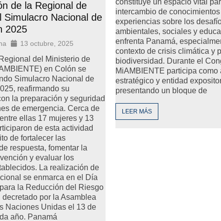
constituye un espacio vital par
ón de la Regional de
intercambio de conocimientos
l Simulacro Nacional de
experiencias sobre los desafí
n 2025
ambientales, sociales y educa
enfrenta Panamá, especialme
na
13 octubre, 2025
contexto de crisis climática y 
Regional del Ministerio de
biodiversidad. Durante el Con
iAMBIENTE) en Colón se
MiAMBIENTE participa como 
ndo Simulacro Nacional de
estratégico y entidad exposito
025, reafirmando su
presentando un bloque de
on la preparación y seguridad
ones de emergencia. Cerca de
LEER MÁS
entre ellas 17 mujeres y 13
rticiparon de esta actividad
to de fortalecer las
e respuesta, fomentar la
evención y evaluar los
tablecidos. La realización de
cional se enmarca en el Día
 para la Reducción del Riesgo
, decretado por la Asamblea
as Naciones Unidas el 13 de
ada año. Panamá