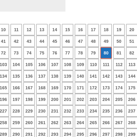
10
11
12
13
14
15
16
17
18
19
20
41
42
43
44
45
46
47
48
49
50
51
72
73
74
75
76
77
78
79
80
81
82
103
104
105
106
107
108
109
110
111
112
113
134
135
136
137
138
139
140
141
142
143
144
165
166
167
168
169
170
171
172
173
174
175
196
197
198
199
200
201
202
203
204
205
206
227
228
229
230
231
232
233
234
235
236
237
258
259
260
261
262
263
264
265
266
267
268
289
290
291
292
293
294
295
296
297
298
299