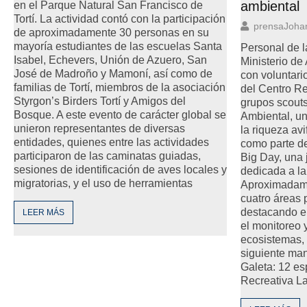
ambiental
en el Parque Natural San Francisco de
Tortí. La actividad contó con la participación
prensaJoha
de aproximadamente 30 personas en su
mayoría estudiantes de las escuelas Santa
Personal de l
Isabel, Echevers, Unión de Azuero, San
Ministerio de
José de Madroño y Mamoní, así como de
con voluntari
familias de Tortí, miembros de la asociación
del Centro Re
Styrgon’s Birders Tortí y Amigos del
grupos scouts
Bosque. A este evento de carácter global se
Ambiental, un
unieron representantes de diversas
la riqueza avi
entidades, quienes entre las actividades
como parte de
participaron de las caminatas guiadas,
Big Day, una 
sesiones de identificación de aves locales y
dedicada a la
migratorias, y el uso de herramientas
Aproximadame
cuatro áreas 
destacando e
LEER MÁS
el monitoreo 
ecosistemas,
siguiente man
Galeta: 12 e
Recreativa L