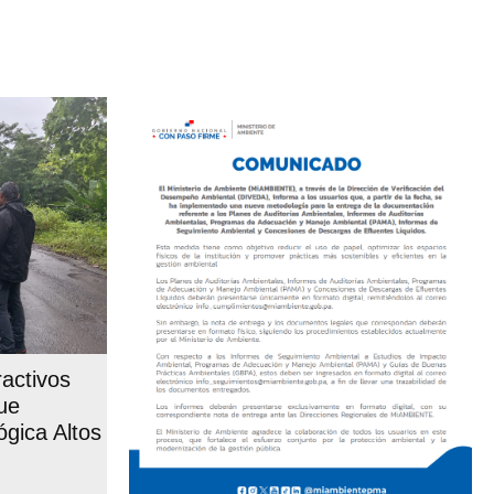
activos
que
ógica Altos