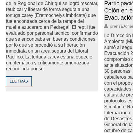
Participaci
de la Regional de Chiriquí se logró rescatar,
reubicar y liberar de forma segura a una
Colón en e
tortuga carey (Eretmochelys imbricata) que
Evacuació
fue encontrada cerca de la rampa del
prensaJoha
muelle azucarero en Pedregal. El reptil fue
evaluado por personal técnico, confirmando
La Dirección 
que se encontraba en buenas condiciones,
Ambiente (M
por lo que se procedió a su liberación
sumó al segu
inmediata en un área segura del Litoral
Evacuación 2
Pacífico. La tortuga carey es una especie
compromiso c
emblemática y críticamente amenazada,
ante situaci
reconocida por su
30 personas, 
caballeros pa
LEER MÁS
con el propósi
capacidades d
cultura de pr
protocolos es
Simulacro Na
Internacional
de Desastres
General de l
octubre de c