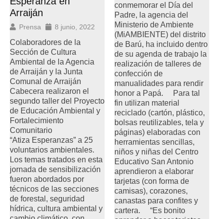
Esperanza en
conmemorar el Día del
Arraiján
Padre, la agencia del
Ministerio de Ambiente
Prensa
8 junio, 2022
(MiAMBIENTE) del distrito
Colaboradores de la
de Barú, ha incluido dentro
Sección de Cultura
de su agenda de trabajo la
Ambiental de la Agencia
realización de talleres de
de Arraiján y la Junta
confección de
Comunal de Arraiján
manualidades para rendir
Cabecera realizaron el
honor a Papá. Para tal
segundo taller del Proyecto
fin utilizan material
de Educación Ambiental y
reciclado (cartón, plástico,
Fortalecimiento
bolsas reutilizables, tela y
Comunitario
páginas) elaboradas con
“Atiza Esperanzas” a 25
herramientas sencillas,
voluntarios ambientales.
niños y niñas del Centro
Los temas tratados en esta
Educativo San Antonio
jornada de sensibilización
aprendieron a elaborar
fueron abordados por
tarjetas (con forma de
técnicos de las secciones
camisas), corazones,
de forestal, seguridad
canastas para confites y
hídrica, cultura ambiental y
cartera. “Es bonito
cambio climático, con