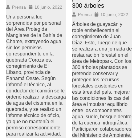
300 árboles
Prensa
10 junio, 2022
Prensa
10 junio, 2022
Una persona fue
sorprendida por personal
Árboles de guayacán y
del Área Protegida
roble embellecerán el
Manglares de la Bahía de
corregimiento de Juan
Chame, extrayendo agua
Díaz. Esto, luego de que
sin los permisos
se realizara una jornada de
correspondiente en la
restauración forestal en el
quebrada Corozales,
área de Metropark. Con los
corregimiento de El
300 árboles plantados se
Líbano, provincia de
pretende conservar y
Panamá Oeste. Según
protegen los recursos
informó el técnico, al
forestales existentes en
conductor del camión se le
esta área del país, mejorar
ordenó realizar la descarga
las condiciones físicas del
de agua del cisterna en la
área e impulsar equilibrio
quebrada, y se realizó un
entre los componentes
informe técnico de oficio,
agua, suelo, bosque dentro
ya que no mantenía el
de la cuenca hidrográfica.
permiso correspondiente
Participaron colaboradores
para realizar la actividad.
del Ministerio de Ambiente,