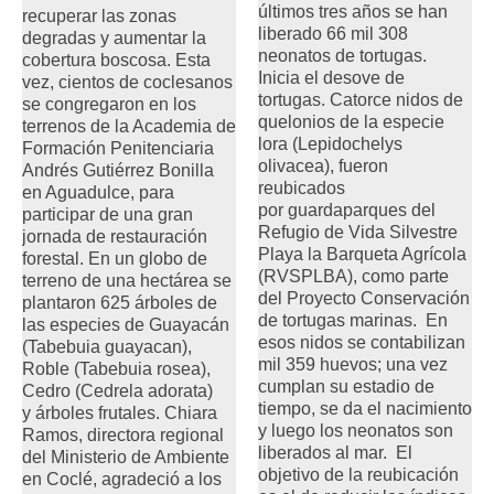
últimos tres años se han
recuperar las zonas
liberado 66 mil 308
degradas y aumentar la
neonatos de tortugas.
cobertura boscosa. Esta
Inicia el desove de
vez, cientos de coclesanos
tortugas. Catorce nidos de
se congregaron en los
quelonios de la especie
terrenos de la Academia de
lora (Lepidochelys
Formación Penitenciaria
olivacea), fueron
Andrés Gutiérrez Bonilla
reubicados
en Aguadulce, para
por guardaparques del
participar de una gran
Refugio de Vida Silvestre
jornada de restauración
Playa la Barqueta Agrícola
forestal. En un globo de
(RVSPLBA), como parte
terreno de una hectárea se
del Proyecto Conservación
plantaron 625 árboles de
de tortugas marinas. En
las especies de Guayacán
esos nidos se contabilizan
(Tabebuia guayacan),
mil 359 huevos; una vez
Roble (Tabebuia rosea),
cumplan su estadio de
Cedro (Cedrela adorata)
tiempo, se da el nacimiento
y árboles frutales. Chiara
y luego los neonatos son
Ramos, directora regional
liberados al mar. El
del Ministerio de Ambiente
objetivo de la reubicación
en Coclé, agradeció a los