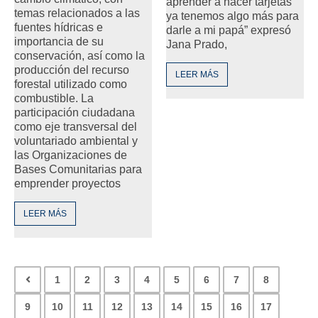
aprender a hacer tarjetas
temas relacionados a las
ya tenemos algo más para
fuentes hídricas e
darle a mi papá” expresó
importancia de su
Jana Prado,
conservación, así como la
producción del recurso
LEER MÁS
forestal utilizado como
combustible. La
participación ciudadana
como eje transversal del
voluntariado ambiental y
las Organizaciones de
Bases Comunitarias para
emprender proyectos
LEER MÁS
1
2
3
4
5
6
7
8
9
10
11
12
13
14
15
16
17