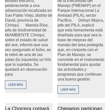
tendido eléctrico,
de la Efectividad del
perteneciente a una
Manejo (PMEMAP) en el
urbanización localizada en
Parque Internacional La
San Pablo Viejo, distrito de
Amistad (PILA), sector
David, provincia de
Pacífico. Delvys Mojica,
Chiriquí. Mariela Ríos,
jefe del PILA, explicó
jefa de biodiversidad de
que esta herramienta está
MiAMBIENTE Chiriquí,
diseñada para que sea la
sobre el estado de salud
base de mejoras del
del ave, informó que una
manejo del área protegida
vez asegurado el búho, se
que, en conjunto con el
le retiró de una de las
Plan de Manejo, se
patas (la izquierda) un hilo
convierte en el instrumento
que lo sujetaba. Se
fundamental para ajustar
quedará en observación
las actividades y
para
programas que conllevan
una buena gestión.
LEER MÁS
LEER MÁS
La Chorrera contará
Chepanos participan