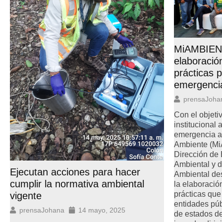
MiAMBIENT
elaboració
prácticas 
emergenci
prensaJoha
Con el objetiv
institucional 
emergencia am
Ambiente (Mi
Dirección de
Ambiental y 
Ejecutan acciones para hacer
Ambiental des
cumplir la normativa ambiental
la elaboraci
prácticas que
vigente
entidades púb
prensaJohana
14 mayo, 2025
de estados de