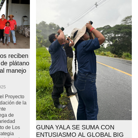
os reciben
 de plátano
 al manejo
025
el Proyecto
dación de la
nte
ega de
ariedad
GUNA YALA SE SUMA CON
ito de Los
rategia
ENTUSIASMO AL GLOBAL BIG