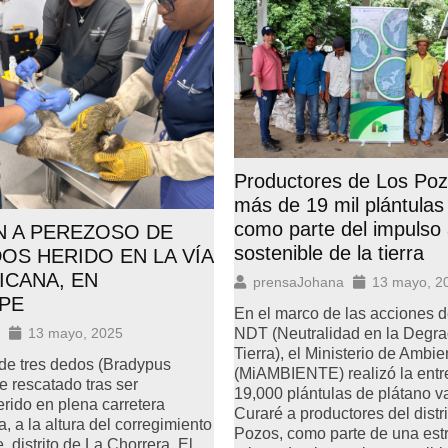
Productores de Los Poz
más de 19 mil plántulas
como parte del impulso
N A PEREZOSO DE
sostenible de la tierra
OS HERIDO EN LA VÍA
ICANA, EN
prensaJohana
13 mayo, 2
PE
En el marco de las acciones d
NDT (Neutralidad en la Degra
13 mayo, 2025
Tierra), el Ministerio de Ambie
de tres dedos (Bradypus
(MiAMBIENTE) realizó la entr
e rescatado tras ser
19,000 plántulas de plátano v
rido en plena carretera
Curaré a productores del distr
 a la altura del corregimiento
Pozos, como parte de una est
 distrito de La Chorrera. El