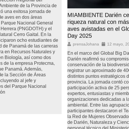
 Ambiente de la Provincia de
ó una exitosa jornada de
MIAMBIENTE Darién ce
de aves en dos áreas
riqueza natural con má
l Parque Nacional General
aves avistadas en el Gl
s Herrera (PNGDOTH) y el
ural Cerro Gaital. En la
Day 2025
ticiparon ocho estudiantes de
prensaJohana
12 mayo, 2
d de Panamá de las carreras
ra en Recursos Naturales y
En el marco del Global Big D
en Biología, así como dos
Darién reafirmó su compromis
es de la empresa Protecma,
conservación de la biodiversi
ue Panamá. Además,
registrar un aproximado de 4
de la Sección de Áreas
distintos puntos estratégicos d
ncluyendo al jefe y
provincia. La jornada contó co
s del Parque Nacional
participación activa de 25 per
són
expertos, entusiastas y miemb
organizaciones dedicadas a la
ambiental. Entre las agrupaci
participantes destacaron el 
la Red de Mujeres Observado
de Darién, Naturaleza y Cienc
personal técnico del Minister