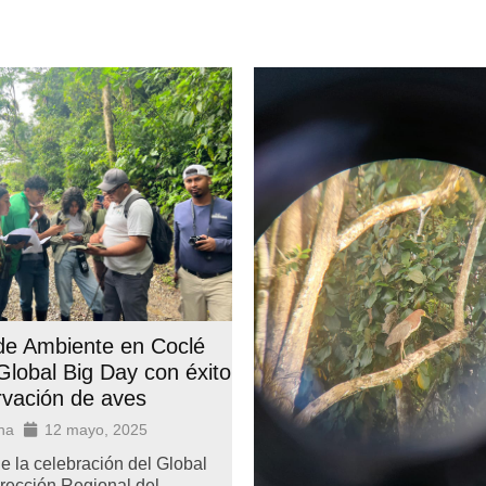
 de Ambiente en Coclé
 Global Big Day con éxito
rvación de aves
na
12 mayo, 2025
e la celebración del Global
irección Regional del