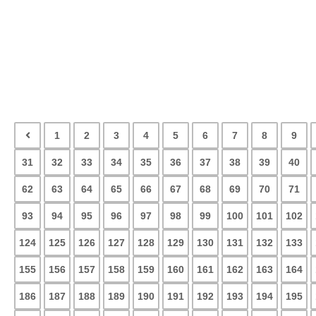
1
2
3
4
5
6
7
8
9
31
32
33
34
35
36
37
38
39
40
62
63
64
65
66
67
68
69
70
71
93
94
95
96
97
98
99
100
101
102
124
125
126
127
128
129
130
131
132
133
155
156
157
158
159
160
161
162
163
164
186
187
188
189
190
191
192
193
194
195