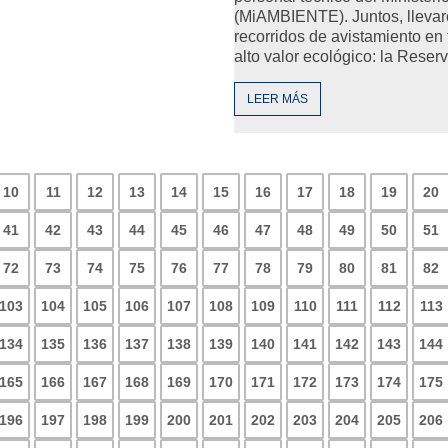
(MiAMBIENTE). Juntos, llevar
recorridos de avistamiento en 
alto valor ecológico: la Reser
LEER MÁS
10
11
12
13
14
15
16
17
18
19
20
41
42
43
44
45
46
47
48
49
50
51
72
73
74
75
76
77
78
79
80
81
82
103
104
105
106
107
108
109
110
111
112
113
134
135
136
137
138
139
140
141
142
143
144
165
166
167
168
169
170
171
172
173
174
175
196
197
198
199
200
201
202
203
204
205
206