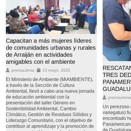
Capacitan a más mujeres líderes
de comunidades urbanas y rurales
de Arraiján en actividades
amigables con el ambiente
RESCATA
prensaJenia
13 mayo, 2025
TRES DED
El Ministerio de Ambiente (MiAMBIENTE),
PANAMER
a través de la Sección de Cultura
GUADALU
Ambiental, llevó a cabo una nueva jornada
de educación ambiental con la
prensaJenia
presentación del taller Género en
Un perezoso 
Sostenibilidad Ambiental, Cambio
variegatus) fu
Climático, Gestión de Residuos Sólidos y
encontrado he
Liderazgo Comunitario, con el objetivo de
Panamericana,
contribuir al aprendizaje y la promoción de
de Guadalupe,