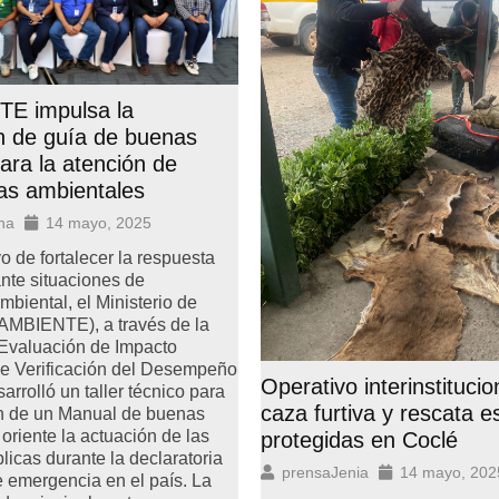
E impulsa la
n de guía de buenas
para la atención de
as ambientales
na
14 mayo, 2025
o de fortalecer la respuesta
ante situaciones de
biental, el Ministerio de
AMBIENTE), a través de la
 Evaluación de Impacto
de Verificación del Desempeño
Operativo interinstitucio
arrolló un taller técnico para
caza furtiva y rescata e
ón de un Manual de buenas
 oriente la actuación de las
protegidas en Coclé
licas durante la declaratoria
prensaJenia
14 mayo, 202
 emergencia en el país. La