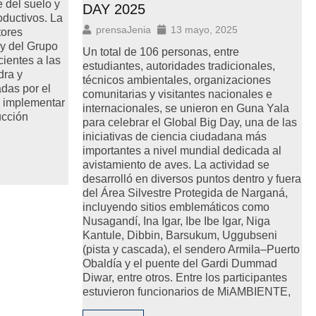
 del suelo y
DAY 2025
oductivos. La
prensaJenia
13 mayo, 2025
tores
y del Grupo
Un total de 106 personas, entre
ientes a las
estudiantes, autoridades tradicionales,
dra y
técnicos ambientales, organizaciones
adas por el
comunitarias y visitantes nacionales e
a implementar
internacionales, se unieron en Guna Yala
ucción
para celebrar el Global Big Day, una de las
iniciativas de ciencia ciudadana más
importantes a nivel mundial dedicada al
avistamiento de aves. La actividad se
desarrolló en diversos puntos dentro y fuera
del Área Silvestre Protegida de Narganá,
incluyendo sitios emblemáticos como
Nusagandí, Ina Igar, Ibe Ibe Igar, Niga
Kantule, Dibbin, Barsukum, Uggubseni
(pista y cascada), el sendero Armila–Puerto
Obaldía y el puente del Gardi Dummad
Diwar, entre otros. Entre los participantes
estuvieron funcionarios de MiAMBIENTE,