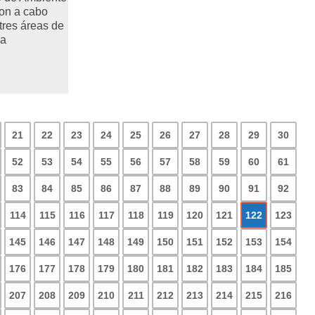
on a cabo
tres áreas de
va
21
22
23
24
25
26
27
28
29
30
52
53
54
55
56
57
58
59
60
61
83
84
85
86
87
88
89
90
91
92
114
115
116
117
118
119
120
121
122
123
145
146
147
148
149
150
151
152
153
154
176
177
178
179
180
181
182
183
184
185
207
208
209
210
211
212
213
214
215
216