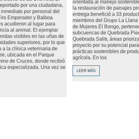
orientada al manejo sostenible
reportado por una ciudadana,
la restauración de paisajes pr
 inmediato por personal del
entrega benefició a 33 produc
Tiro Emperador y Balboa
miembros del Grupo La Llana 
s acudieron al lugar para
de Mujeres El Bongo, pertenec
ncia al animal. El ejemplar
subcuencas de Quebrada Pie
ridas visibles en las uñas de
Quebrada Salitr, áreas prioriz
idades superiores, por lo que
proyecto por su potencial par
 a la clínica veterinaria de
prácticas sostenibles de prod
re, ubicada en el Parque
agrícola. En los
ino de Cruces, donde recibió
ica especializada. Una vez se
LEER MÁS