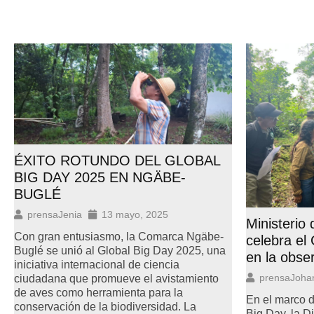
ÉXITO ROTUNDO DEL GLOBAL
BIG DAY 2025 EN NGÄBE-
BUGLÉ
prensaJenia
13 mayo, 2025
Ministerio
Con gran entusiasmo, la Comarca Ngäbe-
celebra el
Buglé se unió al Global Big Day 2025, una
en la obse
iniciativa internacional de ciencia
prensaJoha
ciudadana que promueve el avistamiento
de aves como herramienta para la
En el marco d
conservación de la biodiversidad. La
Big Day, la D