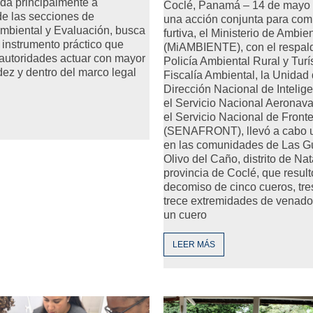
gida principalmente a
Coclé, Panamá – 14 de mayo 
de las secciones de
una acción conjunta para comb
Ambiental y Evaluación, busca
furtiva, el Ministerio de Ambie
 instrumento práctico que
(MiAMBIENTE), con el respald
 autoridades actuar con mayor
Policía Ambiental Rural y Turís
idez y dentro del marco legal
Fiscalía Ambiental, la Unidad 
Dirección Nacional de Intelige
el Servicio Nacional Aeronav
el Servicio Nacional de Front
(SENAFRONT), llevó a cabo u
en las comunidades de Las G
Olivo del Caño, distrito de Nat
provincia de Coclé, que result
decomiso de cinco cueros, tre
trece extremidades de venado
un cuero
LEER MÁS