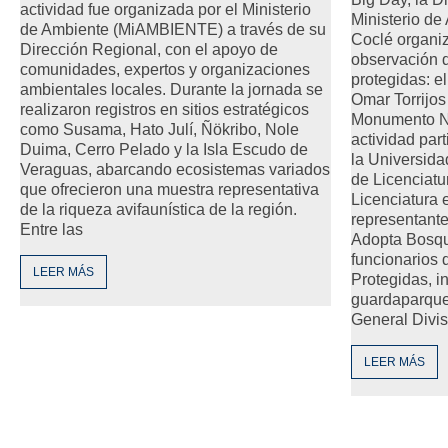
actividad fue organizada por el Ministerio
Ministerio de
de Ambiente (MiAMBIENTE) a través de su
Coclé organiz
Dirección Regional, con el apoyo de
observación 
comunidades, expertos y organizaciones
protegidas: e
ambientales locales. Durante la jornada se
Omar Torrijo
realizaron registros en sitios estratégicos
Monumento Nat
como Susama, Hato Julí, Ñökribo, Nole
actividad par
Duima, Cerro Pelado y la Isla Escudo de
la Universida
Veraguas, abarcando ecosistemas variados
de Licenciatu
que ofrecieron una muestra representativa
Licenciatura 
de la riqueza avifaunística de la región.
representant
Entre las
Adopta Bosq
funcionarios 
LEER MÁS
Protegidas, i
guardaparque
General Divi
LEER MÁS