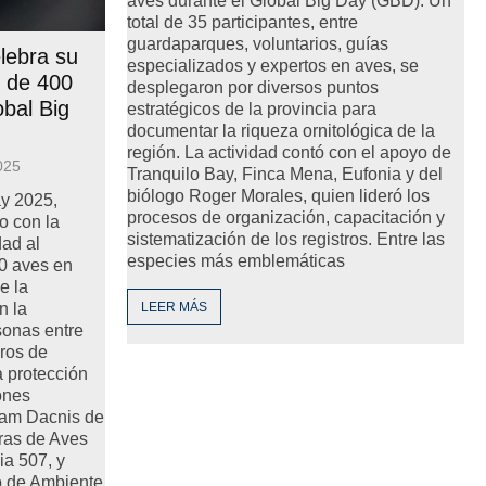
aves durante el Global Big Day (GBD). Un
total de 35 participantes, entre
guardaparques, voluntarios, guías
lebra su
especializados y expertos en aves, se
s de 400
desplegaron por diversos puntos
obal Big
estratégicos de la provincia para
documentar la riqueza ornitológica de la
región. La actividad contó con el apoyo de
025
Tranquilo Bay, Finca Mena, Eufonia y del
biólogo Roger Morales, quien lideró los
ay 2025,
procesos de organización, capacitación y
o con la
sistematización de los registros. Entre las
dad al
especies más emblemáticas
00 aves en
e la
n la
LEER MÁS
sonas entre
ros de
 protección
ones
Team Dacnis de
ras de Aves
ia 507, y
io de Ambiente