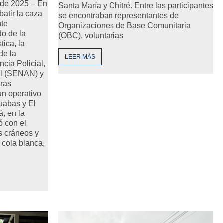
de 2025 – En
Santa María y Chitré. Entre las participantes
atir la caza
se encontraban representantes de
nte
Organizaciones de Base Comunitaria
o de la
(OBC), voluntarias
tica, la
de la
LEER MÁS
ncia Policial,
al (SENAN) y
eras
n operativo
uabas y El
á, en la
ó con el
s cráneos y
 cola blanca,