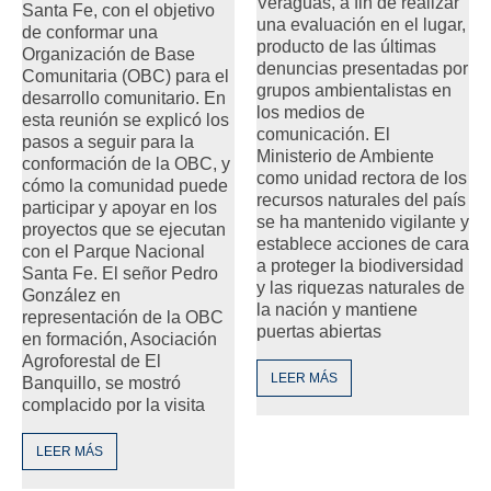
Veraguas, a fin de realizar
Santa Fe, con el objetivo
una evaluación en el lugar,
de conformar una
producto de las últimas
Organización de Base
denuncias presentadas por
Comunitaria (OBC) para el
grupos ambientalistas en
desarrollo comunitario. En
los medios de
esta reunión se explicó los
comunicación. El
pasos a seguir para la
Ministerio de Ambiente
conformación de la OBC, y
como unidad rectora de los
cómo la comunidad puede
recursos naturales del país
participar y apoyar en los
se ha mantenido vigilante y
proyectos que se ejecutan
establece acciones de cara
con el Parque Nacional
a proteger la biodiversidad
Santa Fe. El señor Pedro
y las riquezas naturales de
González en
la nación y mantiene
representación de la OBC
puertas abiertas
en formación, Asociación
Agroforestal de El
LEER MÁS
Banquillo, se mostró
complacido por la visita
LEER MÁS