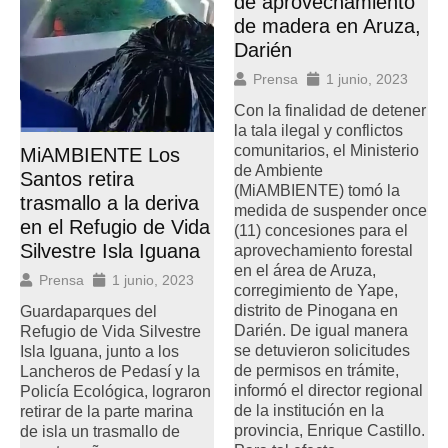
de aprovechamiento
de madera en Aruza,
Darién
Prensa
1 junio, 2023
Con la finalidad de detener
la tala ilegal y conflictos
comunitarios, el Ministerio
MiAMBIENTE Los
de Ambiente
Santos retira
(MiAMBIENTE) tomó la
trasmallo a la deriva
medida de suspender once
en el Refugio de Vida
(11) concesiones para el
Silvestre Isla Iguana
aprovechamiento forestal
en el área de Aruza,
Prensa
1 junio, 2023
corregimiento de Yape,
distrito de Pinogana en
Guardaparques del
Darién. De igual manera
Refugio de Vida Silvestre
se detuvieron solicitudes
Isla Iguana, junto a los
de permisos en trámite,
Lancheros de Pedasí y la
informó el director regional
Policía Ecológica, lograron
de la institución en la
retirar de la parte marina
provincia, Enrique Castillo.
de isla un trasmallo de