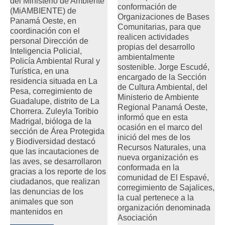
del Ministerio de Ambiente
conformación de
(MiAMBIENTE) de
Organizaciones de Bases
Panamá Oeste, en
Comunitarias, para que
coordinación con el
realicen actividades
personal Dirección de
propias del desarrollo
Inteligencia Policial,
ambientalmente
Policía Ambiental Rural y
sostenible. Jorge Escudé,
Turística, en una
encargado de la Sección
residencia situada en La
de Cultura Ambiental, del
Pesa, corregimiento de
Ministerio de Ambiente
Guadalupe, distrito de La
Regional Panamá Oeste,
Chorrera. Zuleyla Toribio
informó que en esta
Madrigal, bióloga de la
ocasión en el marco del
sección de Área Protegida
inició del mes de los
y Biodiversidad destacó
Recursos Naturales, una
que las incautaciones de
nueva organización es
las aves, se desarrollaron
conformada en la
gracias a los reporte de los
comunidad de El Espavé,
ciudadanos, que realizan
corregimiento de Sajalices,
las denuncias de los
la cual pertenece a la
animales que son
organización denominada
mantenidos en
Asociación