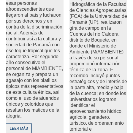
esas personas
Hidrográfica de la Facultad
afrodescendientes que
de Ciencias Agropecuarias
llegaron al país y lucharon
(FCA) de la Universidad de
por sus derechos y en
Panamá (UP), realizaron
contra de la discriminación
gira de campo en la
racial. Además de
Cuenca del río Caldera,
contribuir así a la cultura y
distrito de Boquete, en
sociedad de Panamá con
donde el Ministerio de
ese toque tropical que los
Ambiente (MiAMBIENTE)
caracteriza. Por segundo
a través de su personal
año consecutivo el
proporcionó información
personal de MiAMBIENTE,
técnica de la zona. El
se organiza y prepara un
recorrido incluyó puntos
agasajo con los platillos
estratégicos y de interés de
típicos más representativos
la parte alta, media y baja
de esta cultura étnica, así
de la cuenca; en donde los
como el uso de atuendos
universitarios lograron
únicos y coloridos que
identificar el
resaltan los matices de la
aprovechamiento hídrico,
alegría,
agrícola, ganadero,
turístico, de ordenamiento
LEER MÁS
territorial e