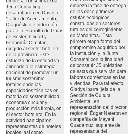
empresa consultora Zoar
empezó la fase de entrega
Tech Consulting
de las doce primeras
desarrollaron en David, el
estufas ecológicas
“Taller de Acercamiento,
construidas en sectores
Diagnóstico e Inducción
rurales del corregimiento
para el desarrollo de Guías
de Mañanitas. Esta
de Sostenibilidad y
primera etapa forma del
Economía Circular”,
compromiso adquirido por
dirigido al sector hotelero
la institución y la Junta
de la provincia. Este
Comunal con la finalidad
esfuerzo de la entidad va
de construir 35 unidades
alineado a la estrategia
de estas que servirán para
nacional de promover un
labores domésticas en las
turismo sostenible
viviendas. Para tal efecto,
fortaleciendo las
Gladys Ibarra, jefa de la
capacidades técnicas en
Sección de Cultura
materia de sostenibilidad,
Ambiental, en
economía circular y
representación del director
producción más limpia, en
regional, Édgar Naterón en
el sector hotelero. En la
compañía de Mayani
actividad participaron
Guadamuz, suplente del
representantes de hoteles
representante del
locales, así como