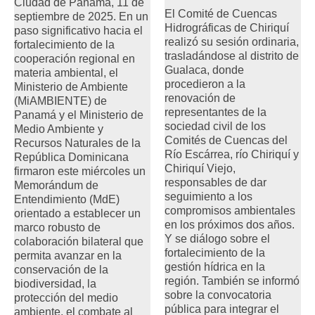
Ciudad de Panamá, 11 de
El Comité de Cuencas
septiembre de 2025. En un
Hidrográficas de Chiriquí
paso significativo hacia el
realizó su sesión ordinaria,
fortalecimiento de la
trasladándose al distrito de
cooperación regional en
Gualaca, donde
materia ambiental, el
procedieron a la
Ministerio de Ambiente
renovación de
(MiAMBIENTE) de
representantes de la
Panamá y el Ministerio de
sociedad civil de los
Medio Ambiente y
Comités de Cuencas del
Recursos Naturales de la
Río Escárrea, río Chiriquí y
República Dominicana
Chiriquí Viejo,
firmaron este miércoles un
responsables de dar
Memorándum de
seguimiento a los
Entendimiento (MdE)
compromisos ambientales
orientado a establecer un
en los próximos dos años.
marco robusto de
Y se diálogo sobre el
colaboración bilateral que
fortalecimiento de la
permita avanzar en la
gestión hídrica en la
conservación de la
región. También se informó
biodiversidad, la
sobre la convocatoria
protección del medio
pública para integrar el
ambiente, el combate al