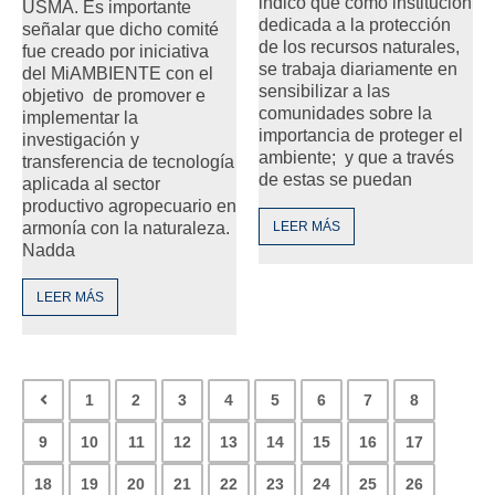
indicó que como institución
USMA. Es importante
dedicada a la protección
señalar que dicho comité
de los recursos naturales,
fue creado por iniciativa
se trabaja diariamente en
del MiAMBIENTE con el
sensibilizar a las
objetivo de promover e
comunidades sobre la
implementar la
importancia de proteger el
investigación y
ambiente; y que a través
transferencia de tecnología
de estas se puedan
aplicada al sector
productivo agropecuario en
armonía con la naturaleza.
LEER MÁS
Nadda
LEER MÁS
1
2
3
4
5
6
7
8
9
10
11
12
13
14
15
16
17
18
19
20
21
22
23
24
25
26