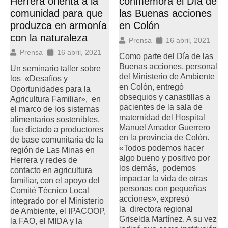
Herrera orienta a la
conmemora el Día de
comunidad para que
las Buenas acciones
produzca en armonía
en Colón
con la naturaleza
Prensa
16 abril, 2021
Prensa
16 abril, 2021
Como parte del Día de las
Buenas acciones, personal
Un seminario taller sobre
del Ministerio de Ambiente
los «Desafíos y
en Colón, entregó
Oportunidades para la
obsequios y canastillas a
Agricultura Familiar», en
pacientes de la sala de
el marco de los sistemas
maternidad del Hospital
alimentarios sostenibles,
Manuel Amador Guerrero
fue dictado a productores
en la provincia de Colón.
de base comunitaria de la
«Todos podemos hacer
región de Las Minas en
algo bueno y positivo por
Herrera y redes de
los demás, podemos
contacto en agricultura
impactar la vida de otras
familiar, con el apoyo del
personas con pequeñas
Comité Técnico Local
acciones», expresó
integrado por el Ministerio
la directora regional
de Ambiente, el IPACOOP,
Griselda Martínez. A su vez
la FAO, el MIDA y la