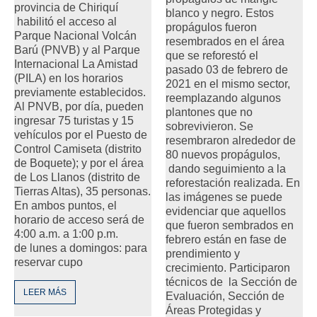
provincia de Chiriquí
blanco y negro. Estos
habilitó el acceso al
propágulos fueron
Parque Nacional Volcán
resembrados en el área
Barú (PNVB) y al Parque
que se reforestó el
Internacional La Amistad
pasado 03 de febrero de
(PILA) en los horarios
2021 en el mismo sector,
previamente establecidos.
reemplazando algunos
Al PNVB, por día, pueden
plantones que no
ingresar 75 turistas y 15
sobrevivieron. Se
vehículos por el Puesto de
resembraron alrededor de
Control Camiseta (distrito
80 nuevos propágulos,
de Boquete); y por el área
dando seguimiento a la
de Los Llanos (distrito de
reforestación realizada. En
Tierras Altas), 35 personas.
las imágenes se puede
En ambos puntos, el
evidenciar que aquellos
horario de acceso será de
que fueron sembrados en
4:00 a.m. a 1:00 p.m.
febrero están en fase de
de lunes a domingos: para
prendimiento y
reservar cupo
crecimiento. Participaron
técnicos de la Sección de
LEER MÁS
Evaluación, Sección de
Áreas Protegidas y