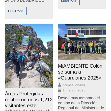
24 De 5 DE ABRIL DE
LEER MÁS
LEER MÁS
MiAMBIENTE Colón
se suma a
«Guardianes 2025»
prensaJohana
1 marzo, 2025
Áreas Protegidas
Desde muy temprano el
recibieron unos 1,212
equipo de la Dirección
visitantes este
Regional del Ministerio de