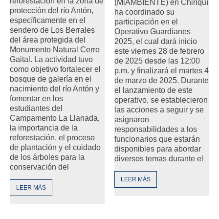
reforestación en la zona de
(MiAMBIENTE) en Chiriquí
protección del río Antón,
ha coordinado su
específicamente en el
participación en el
sendero de Los Berrales
Operativo Guardianes
del área protegida del
2025, el cual dará inicio
Monumento Natural Cerro
este viernes 28 de febrero
Gaital. La actividad tuvo
de 2025 desde las 12:00
como objetivo fortalecer el
p.m. y finalizará el martes 4
bosque de galería en el
de marzo de 2025. Durante
nacimiento del río Antón y
el lanzamiento de este
fomentar en los
operativo, se establecieron
estudiantes del
las acciones a seguir y se
Campamento La Llanada,
asignaron
la importancia de la
responsabilidades a los
reforestación, el proceso
funcionarios que estarán
de plantación y el cuidado
disponibles para abordar
de los árboles para la
diversos temas durante el
conservación del
LEER MÁS
LEER MÁS