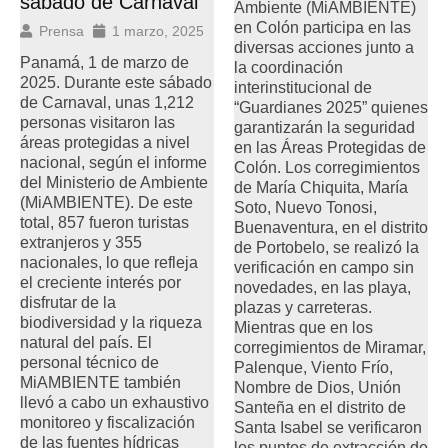
sábado de Carnaval
Ambiente (MiAMBIENTE)
en Colón participa en las
Prensa
1 marzo, 2025
diversas acciones junto a
Panamá, 1 de marzo de
la coordinación
2025. Durante este sábado
interinstitucional de
de Carnaval, unas 1,212
“Guardianes 2025” quienes
personas visitaron las
garantizarán la seguridad
áreas protegidas a nivel
en las Áreas Protegidas de
nacional, según el informe
Colón. Los corregimientos
del Ministerio de Ambiente
de María Chiquita, María
(MiAMBIENTE). De este
Soto, Nuevo Tonosi,
total, 857 fueron turistas
Buenaventura, en el distrito
extranjeros y 355
de Portobelo, se realizó la
nacionales, lo que refleja
verificación en campo sin
el creciente interés por
novedades, en las playa,
disfrutar de la
plazas y carreteras.
biodiversidad y la riqueza
Mientras que en los
natural del país. El
corregimientos de Miramar,
personal técnico de
Palenque, Viento Frío,
MiAMBIENTE también
Nombre de Dios, Unión
llevó a cabo un exhaustivo
Santeña en el distrito de
monitoreo y fiscalización
Santa Isabel se verificaron
de las fuentes hídricas
los puntos de extracción de