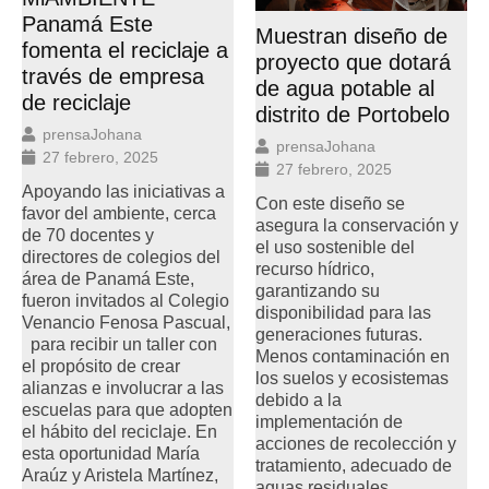
Panamá Este
Muestran diseño de
fomenta el reciclaje a
proyecto que dotará
través de empresa
de agua potable al
de reciclaje
distrito de Portobelo
prensaJohana
prensaJohana
27 febrero, 2025
27 febrero, 2025
Apoyando las iniciativas a
Con este diseño se
favor del ambiente, cerca
asegura la conservación y
de 70 docentes y
el uso sostenible del
directores de colegios del
recurso hídrico,
área de Panamá Este,
garantizando su
fueron invitados al Colegio
disponibilidad para las
Venancio Fenosa Pascual,
generaciones futuras.
para recibir un taller con
Menos contaminación en
el propósito de crear
los suelos y ecosistemas
alianzas e involucrar a las
debido a la
escuelas para que adopten
implementación de
el hábito del reciclaje. En
acciones de recolección y
esta oportunidad María
tratamiento, adecuado de
Araúz y Aristela Martínez,
aguas residuales