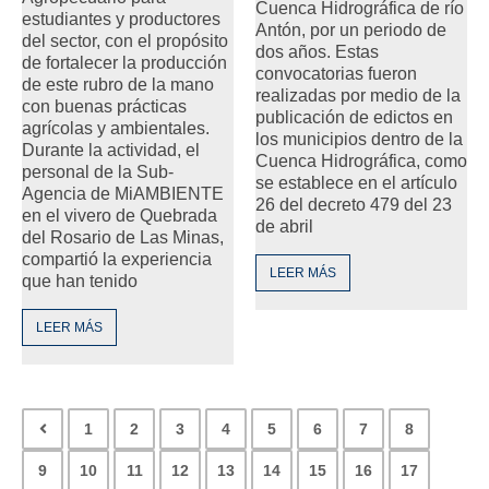
Cuenca Hidrográfica de río
estudiantes y productores
Antón, por un periodo de
del sector, con el propósito
dos años. Estas
de fortalecer la producción
convocatorias fueron
de este rubro de la mano
realizadas por medio de la
con buenas prácticas
publicación de edictos en
agrícolas y ambientales.
los municipios dentro de la
Durante la actividad, el
Cuenca Hidrográfica, como
personal de la Sub-
se establece en el artículo
Agencia de MiAMBIENTE
26 del decreto 479 del 23
en el vivero de Quebrada
de abril
del Rosario de Las Minas,
compartió la experiencia
LEER MÁS
que han tenido
LEER MÁS
1
2
3
4
5
6
7
8
9
10
11
12
13
14
15
16
17