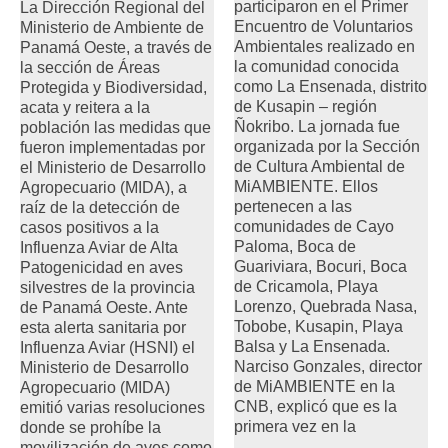
participaron en el Primer
La Dirección Regional del
Encuentro de Voluntarios
Ministerio de Ambiente de
Ambientales realizado en
Panamá Oeste, a través de
la comunidad conocida
la sección de Áreas
como La Ensenada, distrito
Protegida y Biodiversidad,
de Kusapin – región
acata y reitera a la
Ñokribo. La jornada fue
población las medidas que
organizada por la Sección
fueron implementadas por
de Cultura Ambiental de
el Ministerio de Desarrollo
MiAMBIENTE. Ellos
Agropecuario (MIDA), a
pertenecen a las
raíz de la detección de
comunidades de Cayo
casos positivos a la
Paloma, Boca de
Influenza Aviar de Alta
Guariviara, Bocuri, Boca
Patogenicidad en aves
de Cricamola, Playa
silvestres de la provincia
Lorenzo, Quebrada Nasa,
de Panamá Oeste. Ante
Tobobe, Kusapin, Playa
esta alerta sanitaria por
Balsa y La Ensenada.
Influenza Aviar (HSNI) el
Narciso Gonzales, director
Ministerio de Desarrollo
de MiAMBIENTE en la
Agropecuario (MIDA)
CNB, explicó que es la
emitió varias resoluciones
primera vez en la
donde se prohíbe la
movilización de aves como