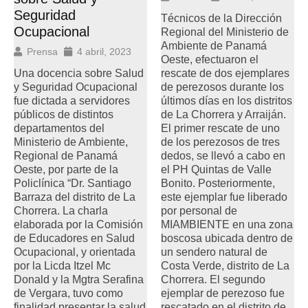
Seguridad
Técnicos de la Dirección
Ocupacional
Regional del Ministerio de
Ambiente de Panamá
Prensa
4 abril, 2023
Oeste, efectuaron el
Una docencia sobre Salud
rescate de dos ejemplares
y Seguridad Ocupacional
de perezosos durante los
fue dictada a servidores
últimos días en los distritos
públicos de distintos
de La Chorrera y Arraiján.
departamentos del
El primer rescate de uno
Ministerio de Ambiente,
de los perezosos de tres
Regional de Panamá
dedos, se llevó a cabo en
Oeste, por parte de la
el PH Quintas de Valle
Policlínica “Dr. Santiago
Bonito. Posteriormente,
Barraza del distrito de La
este ejemplar fue liberado
Chorrera. La charla
por personal de
elaborada por la Comisión
MIAMBIENTE en una zona
de Educadores en Salud
boscosa ubicada dentro de
Ocupacional, y orientada
un sendero natural de
por la Licda Itzel Mc
Costa Verde, distrito de La
Donald y la Mgtra Serafina
Chorrera. El segundo
de Vergara, tuvo como
ejemplar de perezoso fue
finalidad presentar la salud
rescatado en el distrito de