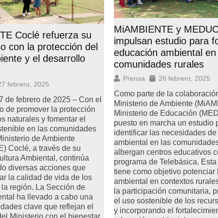
MiAMBIENTE y MEDU
E Coclé refuerza su
impulsan estudio para fo
 con la protección del
educación ambiental en
ente y el desarrollo
comunidades rurales
Prensa
26 febrero, 2025
27 febrero, 2025
Como parte de la colaboración
 de febrero de 2025 – Con el
Ministerio de Ambiente (MiAM
to de promover la protección
Ministerio de Educación (ME
os naturales y fomentar el
puesto en marcha un estudio 
stenible en las comunidades
identificar las necesidades de
Ministerio de Ambiente
ambiental en las comunidade
 Coclé, a través de su
albergan centros educativos c
ltura Ambiental, continúa
programa de Telebásica. Esta i
o diversas acciones que
tiene como objetivo potenciar 
r la calidad de vida de los
ambiental en contextos rurale
 la región. La Sección de
la participación comunitaria,
ntal ha llevado a cabo una
el uso sostenible de los recur
idades clave que reflejan el
y incorporando el fortalecimie
l Ministerio con el bienestar