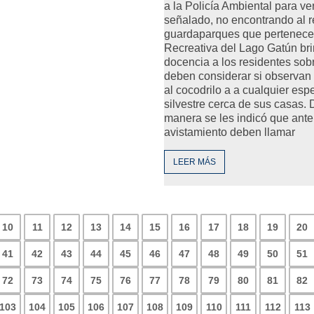
a la Policía Ambiental para ver
señalado, no encontrando al re
guardaparques que pertenece
Recreativa del Lago Gatún br
docencia a los residentes sob
deben considerar si observa
al cocodrilo a a cualquier esp
silvestre cerca de sus casas. 
manera se les indicó que ante
avistamiento deben llamar
LEER MÁS
10
11
12
13
14
15
16
17
18
19
20
41
42
43
44
45
46
47
48
49
50
51
72
73
74
75
76
77
78
79
80
81
82
103
104
105
106
107
108
109
110
111
112
113