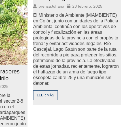
prensaJohana
23 febrero, 2025
El Ministerio de Ambiente (MiAMBIENTE)
en Colón, junto con unidades de la Policía
Ambiental continúa con los operativos de
control y fiscalización en las áreas
protegidas de la provincia con el propósito
frenar y evitar actividades ilegales. Río
Cascajal, Lago Gatún son parte de la ruta
del recorrido a pie para proteger los sitios,
patrimonio de la provincia. La efectividad
de estas jornadas, recientemente, lograron
oradores
el hallazgo de un arma de fuego tipo
rilo
escopeta calibre 28 y una munición sin
detonar.
 2025
bre la
LEER MÁS
l sector 2-5
o en el
guardaparques
(MiAMBIENTE)
edieron junto