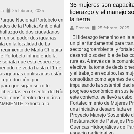
36 mujeres son capacit
na
25 febrero, 2025
liderazgo y el manejo so
la tierra
 Parque Nacional Portobelo en
ades de la Policía Ambiental
Prensa
25 febrero, 2025
 hallazgo de dos ciudadanos
El liderazgo femenino en la a
n en su poder dos iguanas
un pilar fundamental para tran
ta en la localidad de La
sector agroambiental y fortalec
regimiento de María Chiquita,
desarrollo sostenible de las 
 de Portobelo infringiendo la
rurales. A través de la comuni
e señala que esta especie se
efectiva, la toma de decisione
eriodo de veda hasta el 1 de
y el trabajo en equipo, las mu
as iguanas confiscadas están
consolidan como agentes de 
 reproducción, por
impulsando la sostenibilidad a
 para que sigan su ciclo
progreso económico en sus ter
 liberadas en el sector del Río
este contexto, se llevó a cabo 
vo Tonosí dentro de un área
Fortalecimiento de Mujeres Pr
iAMBIENTE exhorta a la
una iniciativa desarrollada en
Proyecto Manejo Sostenible de
Restauración de Paisajes Pro
Cuencas Hidrográficas de Pa
espacio participativo