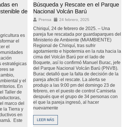
adas en
Búsqueda y Rescate en el Parque
stenible de
Nacional Volcán Barú
Prensa
24 febrero, 2025
Chiriquí, 24 de febrero de 2025. – Una
pareja fue rescatada por guardaparques del
gricultura es
Ministerio de Ambiente (MiAMBIENTE)
sformar el
Regional de Chiriquí, tras sufrir
er el
agotamiento e hipotermia en la ruta hacia la
comunidades
cima del Volcán Barú por el lado de
cación
Boquete, así lo confirmó Manuel Burac, jefe
s estratégicas
del Parque Nacional Volcán Barú (PNVB).
jeres se
Burac detalló que la falta de decisión de la
cambio,
pareja afectó el rescate. La alerta se
mbiental y el
produjo a las 9:00 pm del domingo 23 de
ritorios. En
febrero, en el puesto de control Camiseta
el Taller de
después que el grupo de 34 personas con
oductoras,
el que la pareja ingresó, al hacer
 el marco del
nuevamente
 la Tierra y
ductivos en
namá. Este
LEER MÁS