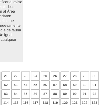
ificar el aviso
ptil. Los
n al Área
indaron
re lo que
n nuevamente
ecie de fauna
De igual
 cualquier
21
22
23
24
25
26
27
28
29
30
52
53
54
55
56
57
58
59
60
61
83
84
85
86
87
88
89
90
91
92
114
115
116
117
118
119
120
121
122
123