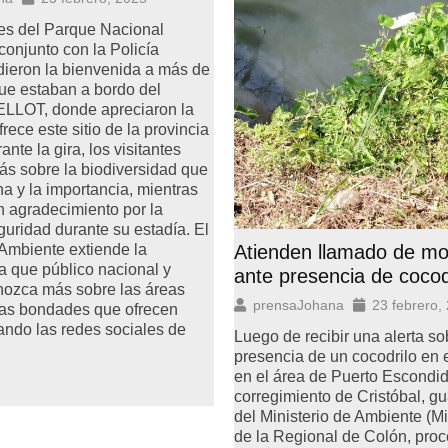
s del Parque Nacional
conjunto con la Policía
dieron la bienvenida a más de
que estaban a bordo del
ELLOT, donde apreciaron la
rece este sitio de la provincia
nte la gira, los visitantes
s sobre la biodiversidad que
na y la importancia, mientras
n agradecimiento por la
guridad durante su estadía. El
Atienden llamado de m
 Ambiente extiende la
ra que público nacional y
ante presencia de cocod
nozca más sobre las áreas
prensaJohana
23 febrero,
las bondades que ofrecen
ando las redes sociales de
Luego de recibir una alerta so
presencia de un cocodrilo en e
en el área de Puerto Escondid
corregimiento de Cristóbal, 
del Ministerio de Ambiente 
de la Regional de Colón, proc