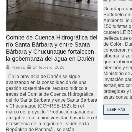
Guardaparque
Portobelo en 
Ambiental le 
150 turistas 
crucero LE B
Comité de Cuenca Hidrográfica del
belleza que of
río Santa Bárbara y entre Santa
de Colón. Dura
conocieron má
Bárbara y Chucunaque fortalecen
alberga la zo
la gobernanza del agua en Darién
que recibiero
Prensa
24 febrero, 2025
atención y se
Ministerio de
En la provincia de Darién se sigue
invitación pa
avanzando en la consolidación de una
extranjero co
gestión sostenible del recurso hídrico a
protegidas y 
través del Comité de Cuenca Hidrográfica
estas consult
del río Santa Bárbara y entre Santa Bárbara
y Chucunaque (CCHRSB-152). En el
LEER MÁS
marco del proyecto “Producción ganadera
amigable con la biodiversidad basada en el
ecosistema de la región de Darién en la
República de Panamá”, se están