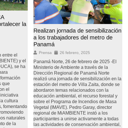
CA
rtalecer la
Realizan jornada de sensibilización
a los trabajadores del metro de
Panamá
Prensa
26 febrero, 2025
 entre el
BIENTE) y el
Panamá Norte, 26 de febrero de 2025 -El
DUCA), se ha
Ministerio de Ambiente a través de la
para
Dirección Regional de Panamá Norte
 formación
realizó una jornada de sensibilización en la
s que
estación del metro de Villa Zaita, donde se
on el
abordaron temas relacionados con la
niciativa
educación ambiental, el recurso forestal y
la cultura
sobre el Programa de Incendios de Masa
s, fomentando
Vegetal (IMAVE). Pedro Garay, director
 promoviendo
regional de MiAMBIENTE instó a los
sos naturales
participantes a unirse activamente a todas
nto de la
las actividades de conservación ambiental,