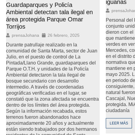
iguanas
Guardaparques y Policía
prensaJoha
Ambiental detectan tala ilegal en
área protegida Parque Omar
Personal del
Torrijos
conjunto unid
dieron con el
prensaJohana
26 febrero, 2025
que mantiene
verdes en ven
Durante patrullaje realizado en la
Mercedes, cor
comunidad de Santa Marta, sector de Juan
en el distrito
Julio, en el puesto de control de La
normativa qu
Pintada/Llano Grande, guardaparques del
mantiene en p
Parque O.T.H. y unidades de la Policía
mayo 2025. L
Ambiental detectaron la tala ilegal de
en periodo de
bosque secundario con desarrollo
consiguiente,
intermedio. A través de coordenadas
natural fueron
geográficas verificadas en el lugar, se
Cascajal, Nue
constató que la zona afectada se encuentra
protegida. M
dentro de los límites del área protegida.
ciudadanía
Según la información recabada, estos
terrenos fueron abandonados hace
aproximadamente 20 años y actualmente
LEER MÁS
están siendo trabajados por dos hermanos