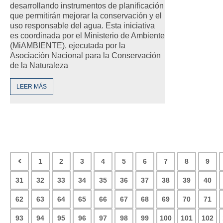
desarrollando instrumentos de planificación
que permitirán mejorar la conservación y el
uso responsable del agua. Esta iniciativa
es coordinada por el Ministerio de Ambiente
(MiAMBIENTE), ejecutada por la
Asociación Nacional para la Conservación
de la Naturaleza
LEER MÁS
1
2
3
4
5
6
7
8
9
31
32
33
34
35
36
37
38
39
40
62
63
64
65
66
67
68
69
70
71
93
94
95
96
97
98
99
100
101
102