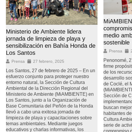
MiAMBIENT
compromiso
Ministerio de Ambiente lidera
medio ambi
jornada de limpieza de playa y
sostenible
sensibilización en Bahía Honda de
Prensa
Los Santos
Penonomé, 27
Prensa
27 febrero, 2025
firme propósi
Los Santos, 27 de febrero de 2025 – En un
de los recurs
esfuerzo conjunto para proteger nuestro
desarrollo so
entorno natural, la Sección de Cultura
de Coclé, el 
Ambiental de la Dirección Regional del
(MiAMBIENTE)
Ministerio de Ambiente (MiAMBIENTE) en
Sección de Cu
Los Santos, junto a la Organización de
implementand
Base Comunitaria del Peñón de la Honda
buscan mejora
llevó a cabo una exitosa jornada de
habitantes de
limpieza de playa y capacitaciones sobre
Cultura Ambie
temas ambientales. Mediante juegos
serie de activ
educativos y charlas informativas, los
compromiso de