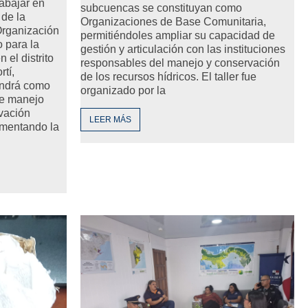
rabajar en
subcuencas se constituyan como
 de la
Organizaciones de Base Comunitaria,
Organización
permitiéndoles ampliar su capacidad de
 para la
gestión y articulación con las instituciones
 el distrito
responsables del manejo y conservación
tí,
de los recursos hídricos. El taller fue
endrá como
organizado por la
de manejo
vación
LEER MÁS
omentando la