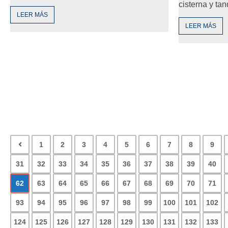
cisterna y ta
LEER MÁS
LEER MÁS
1
2
3
4
5
6
7
8
9
31
32
33
34
35
36
37
38
39
40
62
63
64
65
66
67
68
69
70
71
93
94
95
96
97
98
99
100
101
102
124
125
126
127
128
129
130
131
132
133