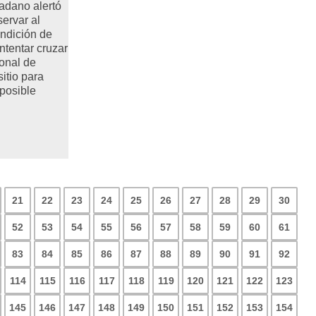
dadano alertó
ervar al
ondición de
ntentar cruzar
sonal de
itio para
 posible
21
22
23
24
25
26
27
28
29
30
52
53
54
55
56
57
58
59
60
61
83
84
85
86
87
88
89
90
91
92
114
115
116
117
118
119
120
121
122
123
145
146
147
148
149
150
151
152
153
154