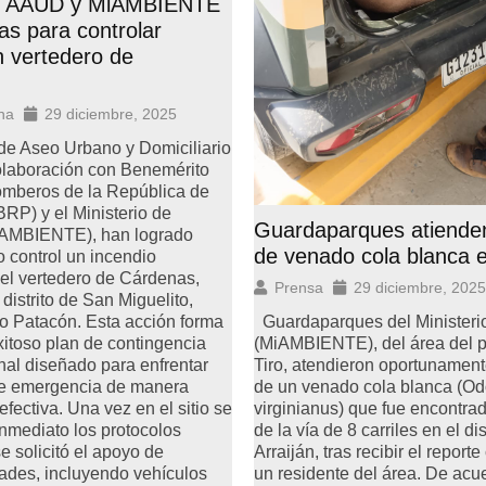
, AAUD y MiAMBIENTE
as para controlar
n vertedero de
na
29 diciembre, 2025
de Aseo Urbano y Domiciliario
laboración con Benemérito
mberos de la República de
P) y el Ministerio de
Guardaparques atiende
iAMBIENTE), han logrado
de venado cola blanca e
 control un incendio
 el vertedero de Cárdenas,
Prensa
29 diciembre, 2025
distrito de San Miguelito,
Guardaparques del Ministeri
o Patacón. Esta acción forma
(MiAMBIENTE), del área del p
xitoso plan de contingencia
Tiro, atendieron oportunament
onal diseñado para enfrentar
de un venado cola blanca (Od
de emergencia de manera
virginianus) que fue encontrado
fectiva. Una vez en el sitio se
de la vía de 8 carriles en el dis
inmediato los protocolos
Arraiján, tras recibir el repor
e solicitó el apoyo de
un residente del área. De acu
ades, incluyendo vehículos