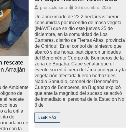
prensaJohana
26 diciembre, 2025
Un aproximado de 22.2 hectáreas fueron
consumidas por incendio de masa vegetal
(IMAVE) que se dio este jueves 25 de
diciembre, en la comunidad de Los
Cantares, distrito de Tierras Altas, provincia
de Chiriquí. En el control del siniestro que
abarcó siete horas, participaron unidades
del Benemérito Cuerpo de Bomberos de la
n rescate
zona de Bugaba. Cabe señalar que el
n Arraiján
evento sucedió fuera del área protegida y la
vegetación afectada fueron herbazales.
Nadia Samudio, coronel del Benemérito
o de Ambiente
Cuerpo de Bomberos, en Bugaba explicó
olígono de
que ante la magnitud del suceso se activó
e el rescate
de inmediato el personal de la Estación No.
ocoileus
3 de
 a la orilla
trito de
LEER MÁS
te ciudadano de
erdo con la