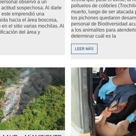
l personal observó a un
polluelos de colibríes (Trochil
actitud sospechosa. Al darle
muerto, luego de ser atacada 
o, este emprendió una
los pichones quedaron desam
uida hacia el área boscosa,
personal de Biodiversidad acu
n el sitio varias mochilas. Al
a los animalitos para atenderl
rificación del área y
determinar cuál es la
LEER MÁS