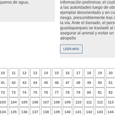
información preliminar, el ciu
nqueros de agua,
a las autoridades luego de obs
ejemplar desorientado y en c
riesgo, presumiblemente tras i
la vía. Ante el llamado, el per
guardaparques se trasladó al s
asegurar al animal y evitar un
atropello
LEER MÁS
10
11
12
13
14
15
16
17
18
19
20
41
42
43
44
45
46
47
48
49
50
51
72
73
74
75
76
77
78
79
80
81
82
103
104
105
106
107
108
109
110
111
112
113
134
135
136
137
138
139
140
141
142
143
144