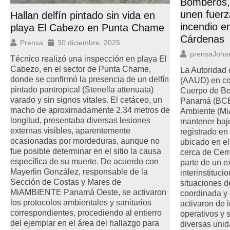
Bomberos
unen fuerz
Hallan delfín pintado sin vida en
incendio e
playa El Cabezo en Punta Chame
Cárdenas
Prensa
30 diciembre, 2025
prensaJoha
Técnico realizó una inspección en playa El
Cabezo, en el sector de Punta Chame,
La Autoridad 
donde se confirmó la presencia de un delfín
(AAUD) en co
pintado pantropical (Stenella attenuata)
Cuerpo de Bo
varado y sin signos vitales. El cetáceo, un
Panamá (BCBR
macho de aproximadamente 2.34 metros de
Ambiente (M
longitud, presentaba diversas lesiones
mantener bajo
externas visibles, aparentemente
registrado en
ocasionadas por mordeduras, aunque no
ubicado en el 
fue posible determinar en el sitio la causa
cerca de Cerr
específica de su muerte. De acuerdo con
parte de un e
Mayerlin González, responsable de la
interinstituci
Sección de Costas y Mares de
situaciones 
MiAMBIENTE Panamá Oeste, se activaron
coordinada y e
los protocolos ambientales y sanitarios
activaron de 
correspondientes, procediendo al entierro
operativos y s
del ejemplar en el área del hallazgo para
diversas unid