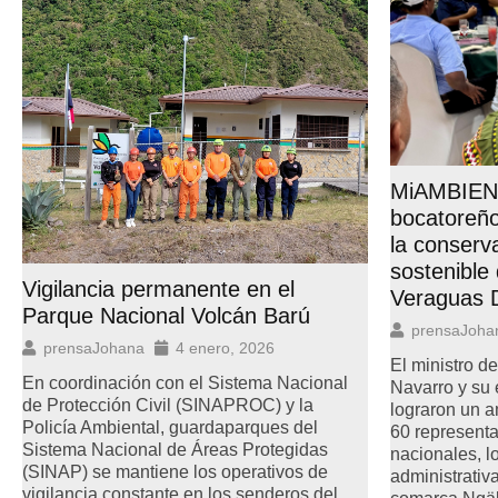
MiAMBIENT
bocatoreño
la conserv
sostenible
Vigilancia permanente en el
Veraguas 
Parque Nacional Volcán Barú
prensaJoha
prensaJohana
4 enero, 2026
El ministro d
En coordinación con el Sistema Nacional
Navarro y su 
de Protección Civil (SINAPROC) y la
lograron un 
Policía Ambiental, guardaparques del
60 representa
Sistema Nacional de Áreas Protegidas
nacionales, lo
(SINAP) se mantiene los operativos de
administrativ
vigilancia constante en los senderos del