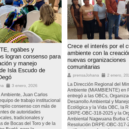
Crece el interés por el 
E, ngäbes y
ambiente con la creació
s logran consenso para
nuevas organizaciones
ación y manejo
comunitarias
 de Isla Escudo de
prensaJohana
2 enero, 20
Degó
La Dirección Regional del Min
na
3 enero, 2026
Ambiente (MiAMBIENTE) en 
e Ambiente, Juan Carlos
entregó a las OBCs, Organiza
equipo de trabajo institucional
Desarrollo Ambiental y Manejo
amplio consenso con más de
Ecológica y la Vida OBC, la 
ntes de autoridades
DRPE-OBC-318-2025 y la Org
cales, tradicionales y
Ambiental Nagwuana Burba O
as de Bocas del Toro y de la
Resolución DRPE-OBC-317-2