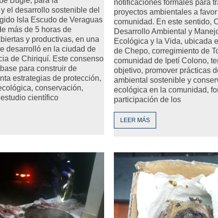
e Buglé, para la
notificaciones formales para t
y el desarrollo sostenible del
proyectos ambientales a favor
egido Isla Escudo de Veraguas
comunidad. En este sentido, 
de más de 5 horas de
Desarrollo Ambiental y Manejo
biertas y productivas, en una
Ecológica y la Vida, ubicada en
e desarrolló en la ciudad de
de Chepo, corregimiento de Tor
cia de Chiriquí. Este consenso
comunidad de Ipetí Colono, t
 base para construir de
objetivo, promover prácticas 
ta estrategias de protección,
ambiental sostenible y conser
ecológica, conservación,
ecológica en la comunidad, f
estudio científico
participación de los
LEER MÁS