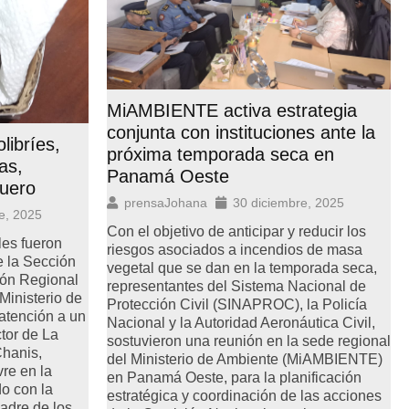
MiAMBIENTE activa estrategia
conjunta con instituciones ante la
ibríes,
próxima temporada seca en
as,
Panamá Oeste
uero
prensaJohana
30 diciembre, 2025
e, 2025
Con el objetivo de anticipar y reducir los
les fueron
riesgos asociados a incendios de masa
e la Sección
vegetal que se dan en la temporada seca,
ión Regional
representantes del Sistema Nacional de
Ministerio de
Protección Civil (SINAPROC), la Policía
tención a un
Nacional y la Autoridad Aeronáutica Civil,
tor de La
sostuvieron una reunión en la sede regional
Chanis,
del Ministerio de Ambiente (MiAMBIENTE)
re en la
en Panamá Oeste, para la planificación
o con la
estratégica y coordinación de las acciones
madre de los