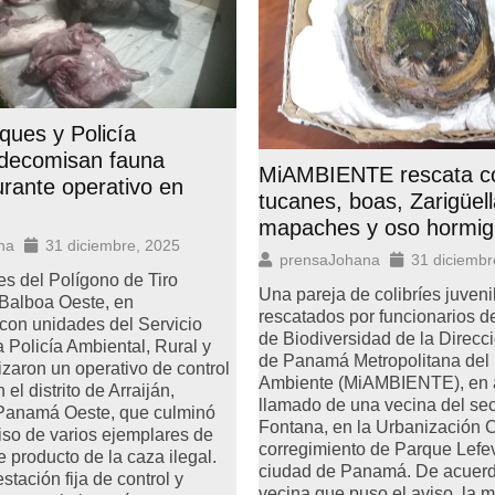
ues y Policía
 decomisan fauna
MiAMBIENTE rescata col
urante operativo en
tucanes, boas, Zarigüell
mapaches y oso hormig
na
31 diciembre, 2025
prensaJohana
31 diciembr
s del Polígono de Tiro
Una pareja de colibríes juveni
Balboa Oeste, en
rescatados por funcionarios d
con unidades del Servicio
de Biodiversidad de la Direcc
a Policía Ambiental, Rural y
de Panamá Metropolitana del 
lizaron un operativo de control
Ambiente (MiAMBIENTE), en a
 el distrito de Arraiján,
llamado de una vecina del sec
 Panamá Oeste, que culminó
Fontana, en la Urbanización 
so de varios ejemplares de
corregimiento de Parque Lefev
e producto de la caza ilegal.
ciudad de Panamá. De acuerd
tación fija de control y
vecina que puso el aviso, la 