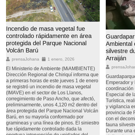
Incendio de masa vegetal fue
controlado rápidamente en área
Guardaparq
protegida del Parque Nacional
Ambiental
Volcán Barú
silvestre d
Arraiján
prensaJohana
1 enero, 2026
prensaJoha
El Ministerio de Ambiente (MiAMBIENTE)
Dirección Regional de Chiriquí informa que
Guardaparque
a primeras horas de este jueves 1 de enero
Emperador y 
se registró un incendio de masa vegetal
coordinación 
(IMAVE) en el sector de Los Llanos,
Especial de l
corregimiento de Paso Ancho, que afectó,
Turística, rea
preliminarmente, unos 4,120 m2 dentro del
y vigilancia en
área protegida del Parque Nacional Volcán
provincia de
Barú, en su mayoría conformado por
con el decomi
gramineas y una línea de pinos. El siniestro
fauna silvestr
fue rápidamente controlado dada la
Durante una es
oportuna intervención de unidades del