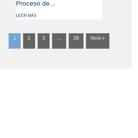
Proceso de...
LEER MÁS
1
2
3
…
28
Next »