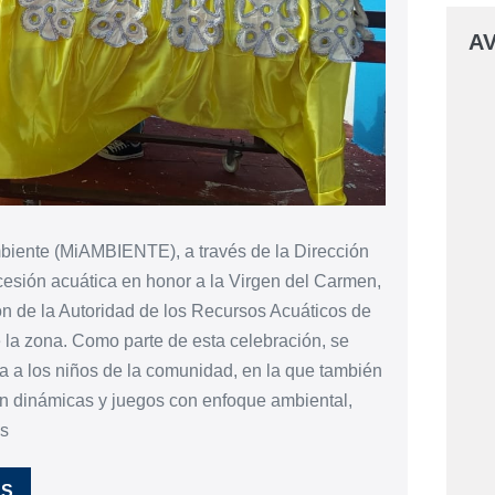
AV
mbiente (MiAMBIENTE), a través de la Dirección
cesión acuática en honor a la Virgen del Carmen,
ión de la Autoridad de los Recursos Acuáticos de
la zona. Como parte de esta celebración, se
da a los niños de la comunidad, en la que también
ron dinámicas y juegos con enfoque ambiental,
os
ÁS