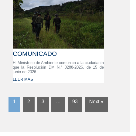
COMUNICADO
El Ministerio de Ambiente comunica a la ciudadanía
que la Resolución DM N.° 0288-2026, de 15 de
junio de 2026
LEER MÁS
1
2
3
…
93
Next »