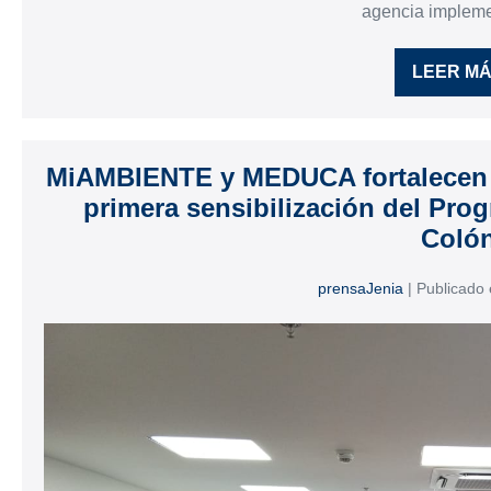
agencia implem
LEER M
MiAMBIENTE y MEDUCA fortalecen l
primera sensibilización del Pr
Coló
prensaJenia
|
Publicado 