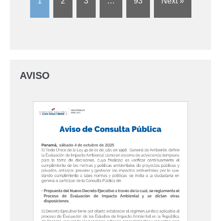
1
2
3
…
93
Next »
AVISO