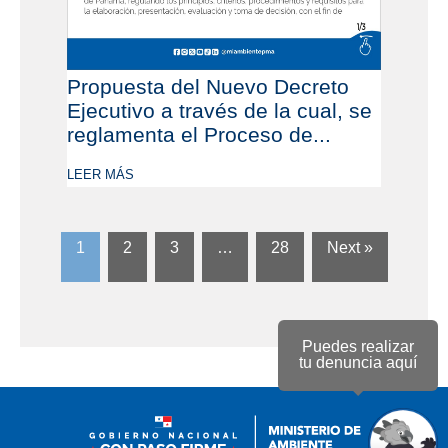
Propuesta del Nuevo Decreto
Ejecutivo a través de la cual, se
reglamenta el Proceso de...
LEER MÁS
1
2
3
…
28
Next »
Puedes realizar
tu denuncia aquí