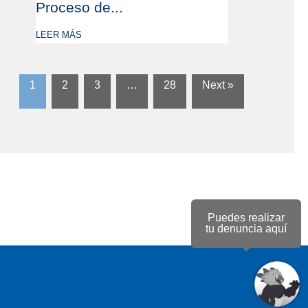
Proceso de...
LEER MÁS
1
2
3
…
28
Next »
Puedes realizar
tu denuncia aquí