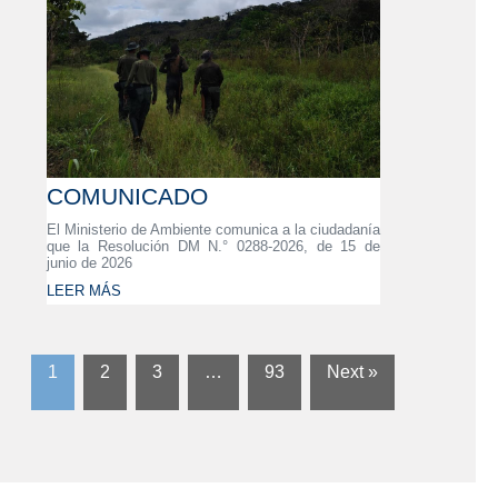
COMUNICADO
El Ministerio de Ambiente comunica a la ciudadanía
que la Resolución DM N.° 0288-2026, de 15 de
junio de 2026
LEER MÁS
1
2
3
…
93
Next »