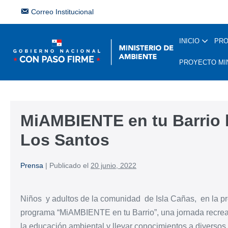
Correo Institucional
INICIO
PR
PROYECTO MI
MiAMBIENTE en tu Barrio l
Los Santos
Prensa
|
Publicado el
20 junio, 2022
Niños y adultos de la comunidad de Isla Cañas, en la pr
programa “MiAMBIENTE en tu Barrio”, una jornada recreati
la educación ambiental y llevar conocimientos a diversos r