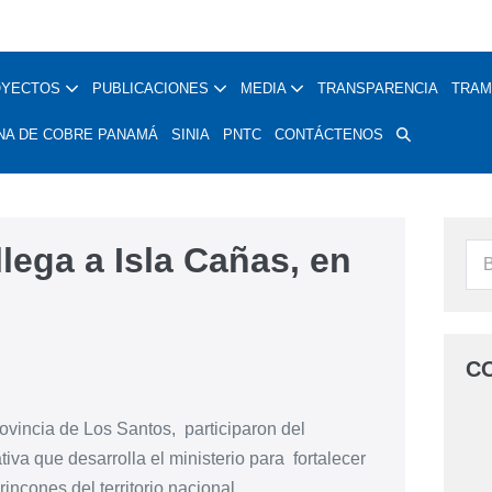
OYECTOS
PUBLICACIONES
MEDIA
TRANSPARENCIA
TRAM
NA DE COBRE PANAMÁ
SINIA
PNTC
CONTÁCTENOS
lega a Isla Cañas, en
C
ovincia de Los Santos, participaron del
va que desarrolla el ministerio para fortalecer
incones del territorio nacional.