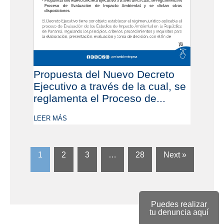
Propuesta del Nuevo Decreto
Ejecutivo a través de la cual, se
reglamenta el Proceso de...
LEER MÁS
1
2
3
…
28
Next »
Puedes realizar
tu denuncia aquí