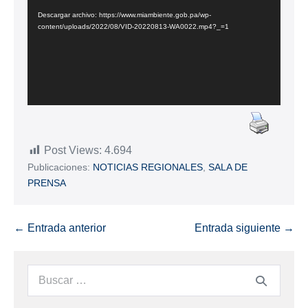
vídeo
Descargar archivo: https://www.miambiente.gob.pa/wp-
content/uploads/2022/08/VID-20220813-WA0022.mp4?_=1
Post Views:
4.694
Publicaciones:
NOTICIAS REGIONALES
,
SALA DE
PRENSA
← Entrada anterior
Entrada siguiente →