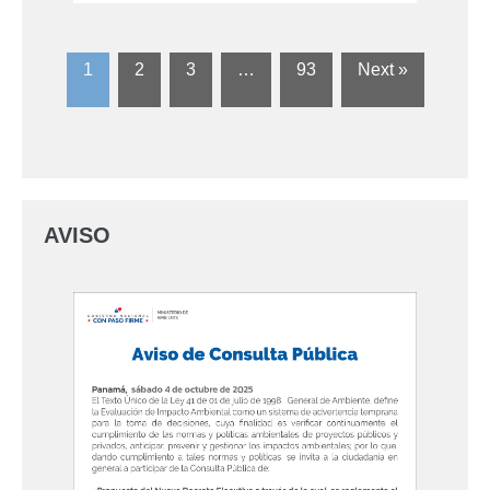
1
2
3
…
93
Next »
AVISO