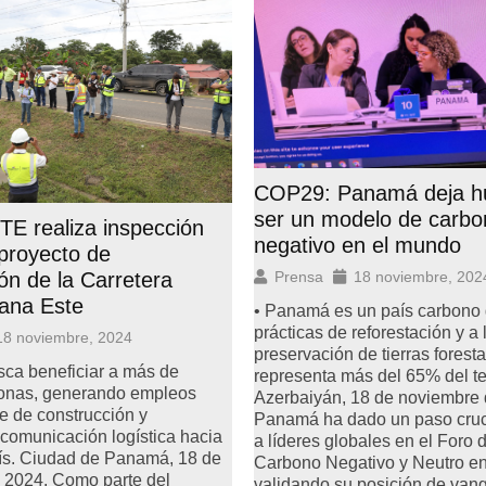
COP29: Panamá deja hu
ser un modelo de carbo
E realiza inspección
negativo en el mundo
proyecto de
Prensa
18 noviembre, 202
ión de la Carretera
ana Este
• Panamá es un país carbono 
prácticas de reforestación y a 
18 noviembre, 2024
preservación de tierras forest
sca beneficiar a más de
representa más del 65% del ter
onas, generando empleos
Azerbaiyán, 18 de noviembre 
se de construcción y
Panamá ha dado un paso cruci
comunicación logística hacia
a líderes globales en el Foro 
aís. Ciudad de Panamá, 18 de
Carbono Negativo y Neutro e
 2024. Como parte del
validando su posición de vang