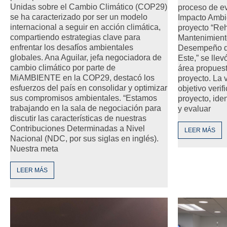
Unidas sobre el Cambio Climático (COP29)
proceso de ev
se ha caracterizado por ser un modelo
Impacto Ambie
internacional a seguir en acción climática,
proyecto “Reh
compartiendo estrategias clave para
Mantenimient
enfrentar los desafíos ambientales
Desempeño de
globales. Ana Aguilar, jefa negociadora de
Este,” se lle
cambio climático por parte de
área propuest
MiAMBIENTE en la COP29, destacó los
proyecto. La 
esfuerzos del país en consolidar y optimizar
objetivo verif
sus compromisos ambientales. “Estamos
proyecto, iden
trabajando en la sala de negociación para
y evaluar
discutir las características de nuestras
Contribuciones Determinadas a Nivel
LEER MÁS
Nacional (NDC, por sus siglas en inglés).
Nuestra meta
LEER MÁS