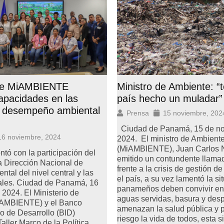
de MiAMBIENTE
Ministro de Ambiente: 
capacidades en las
país hecho un muladar”
 desempeño ambiental
Prensa
15 noviembre, 202
Ciudad de Panamá, 15 de n
16 noviembre, 2024
2024. El ministro de Ambient
(MiAMBIENTE), Juan Carlos N
ontó con la participación del
emitido un contundente llamad
a Dirección Nacional de
frente a la crisis de gestión d
tal del nivel central y las
el país, a su vez lamentó la sit
ales. Ciudad de Panamá, 16
panameños deben convivir en
2024. El Ministerio de
aguas servidas, basura y desp
iAMBIENTE) y el Banco
amenazan la salud pública y 
o de Desarrollo (BID)
riesgo la vida de todos, esta s
Taller Marco de la Política