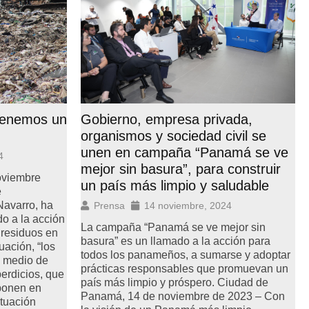
Gobierno, empresa privada,
“tenemos un
organismos y sociedad civil se
unen en campaña “Panamá se ve
4
mejor sin basura”, para construir
oviembre
un país más limpio y saludable
e
avarro, ha
Prensa
14 noviembre, 2024
o a la acción
La campaña “Panamá se ve mejor sin
e residuos en
basura” es un llamado a la acción para
uación, “los
todos los panameños, a sumarse y adoptar
 medio de
prácticas responsables que promuevan un
erdicios, que
país más limpio y próspero. Ciudad de
ponen en
Panamá, 14 de noviembre de 2023 – Con
ituación