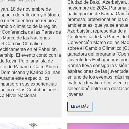
Ciudad de Bakú, Azerbaiyán, 
noviembre de 2024. Panamá c
iyán, 18 de noviembre de
participación de Karina Garcí
spacio de reflexión y diálogo,
promesa, profesional en las c
bo un encuentro que reunió a
ambientales, que ya se encue
ambio climático de la región
Azerbaiyán, representando al 
ª Conferencia de las Partes de
Conferencia de las Partes de 
n Marco de las Naciones
Convención Marco de las Nac
 el Cambio Climático
sobre el Cambio Climático (
ecíficamente en el Pabellón
ganadora del programa “Oper
rship. El evento contó con la
Juventudes Embajadoras por e
 de Kevin Polo, analista de
Karina lleva consigo la visión 
tico de Panamá, Cairo Abreu
aspiraciones de las juventu
 Dominicana y Karina Salinas
en uno de los eventos más im
urante este espacio, los
materia climática. Un selecto 
mpartieron sus experiencias
seleccionó entre una destacad
ación de las Contribuciones
jóvenes
 a Nivel Nacional
LEER MÁS