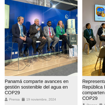
Panamá comparte avances en
Represent
gestión sostenible del agua en
República
COP29
comparten 
COP29
Prensa
19 noviembre, 2024
Prensa