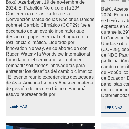
Bakú, Azerbaiyán, 19 de noviembre de
2024. El Pabellón Nórdico en la 29ª
Bakú, Azerba
Conferencia de las Partes de la
2024. En un e
Convención Marco de las Naciones Unidas
se llevó a ca
sobre el Cambio Climático (COP29) fue el
expertos en c
escenario de un evento inspirador que
durante la 29
destacó el papel esencial del agua en la
la Convenció
resiliencia climática. Liderado por
Unidas sobre
Innovation Norway, en colaboración con
(COP29), esp
Ruden Water y la Worldview International
de NDC Partne
Foundation, el seminario se centró en
participación
compartir soluciones innovadoras para
cambio climá
enfrentar los desafíos del cambio climático.
de República
El evento reunió experiencias destacadas
de Ecuador. D
de Asia, América Latina y África en materia
panelistas co
de gestión del recurso hídrico. Panamá
en la comunic
estuvo representada por
Determinadas
LEER MÁS
LEER MÁS