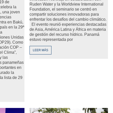
19 de
Ruden Water y la Worldview International
elebra la
Foundation, el seminario se centró en
a, una joven
compartir soluciones innovadoras para
iencias
enfrentar los desafíos del cambio climático.
ntra en Bakú,
El evento reunió experiencias destacadas
país en la 29ª
de Asia, América Latina y África en materia
la
de gestión del recurso hídrico. Panamá
iones Unidas
estuvo representada por
COP29). Como
ación COP –
LEER MÁS
l Clima”,
y las
des panameñas
portantes en
jurado la
a lista de 29