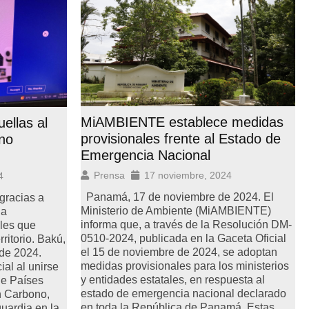
MiAMBIENTE establece medidas
ellas al
provisionales frente al Estado de
no
Emergencia Nacional
Prensa
17 noviembre, 2024
4
Panamá, 17 de noviembre de 2024. El
gracias a
Ministerio de Ambiente (MiAMBIENTE)
la
informa que, a través de la Resolución DM-
ales que
0510-2024, publicada en la Gaceta Oficial
ritorio. Bakú,
el 15 de noviembre de 2024, se adoptan
de 2024.
medidas provisionales para los ministerios
al al unirse
y entidades estatales, en respuesta al
de Países
estado de emergencia nacional declarado
n Carbono,
en toda la República de Panamá. Estas
uardia en la