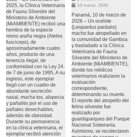
2025, la Clínica Veterinaria
10 marzo, 2026
de Fauna Silvestre del
Panamá, 10 de marzo de
Ministerio de Ambiente
2026 – Un ocelote
(MiAMBIENTE) recibió una
(Leopardus pardalis)
hembra de la especie
macho fue atropellado en
mono araña negra (Ateles
la comunidad de Gamboa
fusciceps), de
y trasladado a la Clínica
aproximadamente cuatro
Veterinaria de Fauna
años, producto de una
Silvestre del Ministerio de
tenencia ilegal, de
Ambiente (MiAMBIENTE),
conformidad con la Ley 24
donde los médicos
de 7 de junio de 1995. A su
veterinarios realizaron la
ingreso, este ejemplar
evaluación
llegó con un cuadro de
correspondiente,
abundante secreción
determinando su muerte.
nasal, mucha tos, alopecia
El reporte del atropello del
y pañalitis por el uso de
felino silvestre fue
pañales desechables,
realizado por
además de obesidad.
guardaparques del Parque
Durante su permanencia
Nacional Soberanía.
en la clínica veterinaria, el
Asimismo, se recolectaron
ejemplar recibió atención