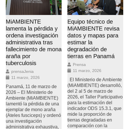
Equipo técnico de
MiAMBIENTE
MiAMBIENTE revisa
lamenta la pérdida y
datos y mapas para
ordena investigación
estimar la
administrativa tras
degradación de
fallecimiento de mona
tierras en Panamá
araña por
tuberculosis
Prensa
11 marzo, 2026
prensaJenia
11 marzo, 2026
El Ministerio de Ambiente
(MiAMBIENTE) desarrolló,
Panamá, 11 de marzo de
del 2 al 5 de marzo de
2026 – El Ministerio de
2026, el Taller Participativo
Ambiente (MiAMBIENTE)
para la estimación del
lamentó la pérdida de una
indicador ODS 15.3.1, que
ejemplar de mono araña
mide la proporción de
(Ateles fusciceps) y ordenó
tierras degradadas en
una investigación
comparación con la
administrativa exhaustiva,