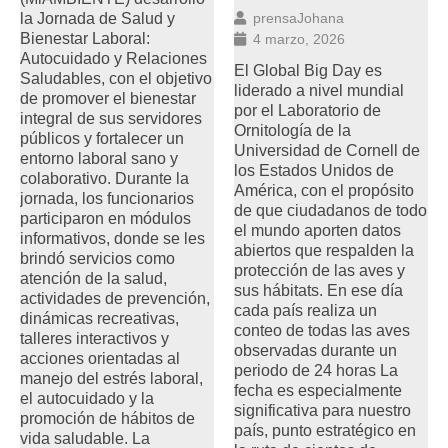
la Jornada de Salud y
prensaJohana
Bienestar Laboral:
4 marzo, 2026
Autocuidado y Relaciones
El Global Big Day es
Saludables, con el objetivo
liderado a nivel mundial
de promover el bienestar
por el Laboratorio de
integral de sus servidores
Ornitología de la
públicos y fortalecer un
Universidad de Cornell de
entorno laboral sano y
los Estados Unidos de
colaborativo. Durante la
América, con el propósito
jornada, los funcionarios
de que ciudadanos de todo
participaron en módulos
el mundo aporten datos
informativos, donde se les
abiertos que respalden la
brindó servicios como
protección de las aves y
atención de la salud,
sus hábitats. En ese día
actividades de prevención,
cada país realiza un
dinámicas recreativas,
conteo de todas las aves
talleres interactivos y
observadas durante un
acciones orientadas al
periodo de 24 horas La
manejo del estrés laboral,
fecha es especialmente
el autocuidado y la
significativa para nuestro
promoción de hábitos de
país, punto estratégico en
vida saludable. La