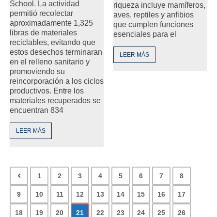
School. La actividad
riqueza incluye mamíferos,
permitió recolectar
aves, reptiles y anfibios
aproximadamente 1,325
que cumplen funciones
libras de materiales
esenciales para el
reciclables, evitando que
estos desechos terminaran
LEER MÁS
en el relleno sanitario y
promoviendo su
reincorporación a los ciclos
productivos. Entre los
materiales recuperados se
encuentran 834
LEER MÁS
1
2
3
4
5
6
7
8
9
10
11
12
13
14
15
16
17
18
19
20
21
22
23
24
25
26