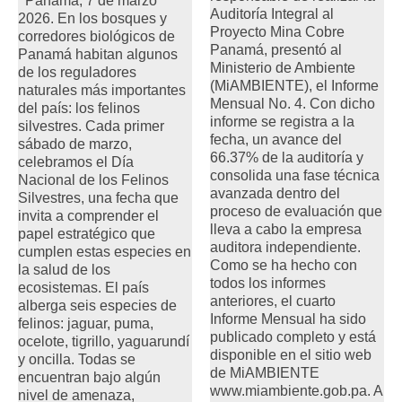
Panamá, 7 de marzo
Auditoría Integral al
2026. En los bosques y
Proyecto Mina Cobre
corredores biológicos de
Panamá, presentó al
Panamá habitan algunos
Ministerio de Ambiente
de los reguladores
(MiAMBIENTE), el Informe
naturales más importantes
Mensual No. 4. Con dicho
del país: los felinos
informe se registra a la
silvestres. Cada primer
fecha, un avance del
sábado de marzo,
66.37% de la auditoría y
celebramos el Día
consolida una fase técnica
Nacional de los Felinos
avanzada dentro del
Silvestres, una fecha que
proceso de evaluación que
invita a comprender el
lleva a cabo la empresa
papel estratégico que
auditora independiente.
cumplen estas especies en
Como se ha hecho con
la salud de los
todos los informes
ecosistemas. El país
anteriores, el cuarto
alberga seis especies de
Informe Mensual ha sido
felinos: jaguar, puma,
publicado completo y está
ocelote, tigrillo, yaguarundí
disponible en el sitio web
y oncilla. Todas se
de MiAMBIENTE
encuentran bajo algún
www.miambiente.gob.pa. A
nivel de amenaza,