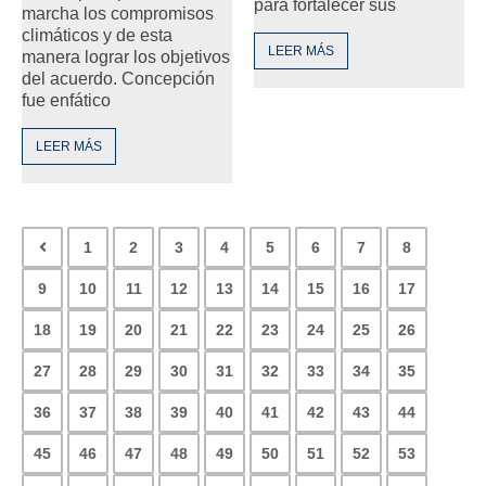
para fortalecer sus
marcha los compromisos
climáticos y de esta
LEER MÁS
manera lograr los objetivos
del acuerdo. Concepción
fue enfático
LEER MÁS
1
2
3
4
5
6
7
8
9
10
11
12
13
14
15
16
17
18
19
20
21
22
23
24
25
26
27
28
29
30
31
32
33
34
35
36
37
38
39
40
41
42
43
44
45
46
47
48
49
50
51
52
53