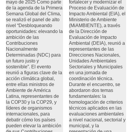
mayo de 2025 Como parte
fortalecer y modernizar el
de la agenda de la Primera
Proceso de Evaluación de
Semana Global del Clima,
Impacto Ambiental (EIA), el
se realizó el panel de alto
Ministerio de Ambiente
nivel “Desbloqueando
(MiAMBIENTE), a través
oportunidades: elevando la
de la Dirección de
ambición de las
Evaluación de Impacto
Contribuciones
Ambiental (DEIA), reunió a
Nacionalmente
representantes de las
Determinadas (NDC) para
Direcciones Nacionales,
un futuro justo y
Unidades Ambientales
sostenible”. El evento
Sectoriales y Municipales
reunió a figuras clave de la
en una jornada de
acción climática global,
coordinación técnica.
entre ellas ministros de
Durante el encuentro, se
Ambiente de América
abordaron dos temas
Latina, representantes de
fundamentales: la
la COP30 y la COP29, y
homologación de criterios
líderes de organismos
técnicos aplicados en las
internacionales, para
evaluaciones ambientales
debatir cómo los países
a nivel nacional, sectorial y
pueden elevar la ambición
municipal, y la
de sus Contribuciones
presentación de una