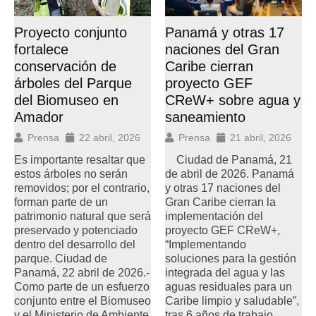
Panamá y otras 17
Proyecto conjunto
naciones del Gran
fortalece
Caribe cierran
conservación de
proyecto GEF
árboles del Parque
CReW+ sobre agua y
del Biomuseo en
saneamiento
Amador
Prensa
21 abril, 2026
Prensa
22 abril, 2026
Ciudad de Panamá, 21
Es importante resaltar que
de abril de 2026. Panamá
estos árboles no serán
y otras 17 naciones del
removidos; por el contrario,
Gran Caribe cierran la
forman parte de un
implementación del
patrimonio natural que será
proyecto GEF CReW+,
preservado y potenciado
“Implementando
dentro del desarrollo del
soluciones para la gestión
parque. Ciudad de
integrada del agua y las
Panamá, 22 abril de 2026.-
aguas residuales para un
Como parte de un esfuerzo
Caribe limpio y saludable”,
conjunto entre el Biomuseo
tras 6 años de trabajo
y el Ministerio de Ambiente