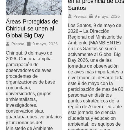
en la provincia de Los
Santos
Prensa
9 mayo, 2026
Áreas Protegidas de
Los Santos, 9 de mayo de
Chiriquí se unen al
2026 – La Dirección
Global Big Day
Regional del Ministerio de
Ambiente (MiAMBIENTE)
Prensa
9 mayo, 2026
en Los Santos se sumó
Chiriquí, 9 de mayo de
activamente al Global Big
2026- Con una amplia
Day 2026, una de las
participación de
jornadas de observación
observadores de aves
de aves más importantes a
procedentes de
nivel mundial, desarrollada
organizaciones de base
este 9 de mayo con la
comunitaria,
participación de más de 80
universidades, grupos
personas en distintos
ambientalistas,
puntos estratégicos de la
investigadores,
región de Azuero. Durante
conservacionistas,
esta jornada de ciencia
guardaparques, voluntarios
ciudadana y educación
y funcionarios del
ambiental, los equipos de
Ministerio de Ambiente
monitoreo realizaron