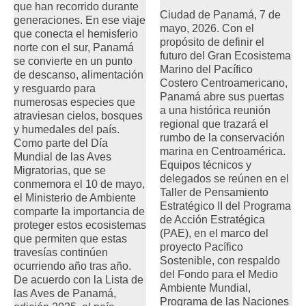
que han recorrido durante
Ciudad de Panamá, 7 de
generaciones. En ese viaje
mayo, 2026. Con el
que conecta el hemisferio
propósito de definir el
norte con el sur, Panamá
futuro del Gran Ecosistema
se convierte en un punto
Marino del Pacífico
de descanso, alimentación
Costero Centroamericano,
y resguardo para
Panamá abre sus puertas
numerosas especies que
a una histórica reunión
atraviesan cielos, bosques
regional que trazará el
y humedales del país.
rumbo de la conservación
Como parte del Día
marina en Centroamérica.
Mundial de las Aves
Equipos técnicos y
Migratorias, que se
delegados se reúnen en el
conmemora el 10 de mayo,
Taller de Pensamiento
el Ministerio de Ambiente
Estratégico II del Programa
comparte la importancia de
de Acción Estratégica
proteger estos ecosistemas
(PAE), en el marco del
que permiten que estas
proyecto Pacífico
travesías continúen
Sostenible, con respaldo
ocurriendo año tras año.
del Fondo para el Medio
De acuerdo con la Lista de
Ambiente Mundial,
las Aves de Panamá,
Programa de las Naciones