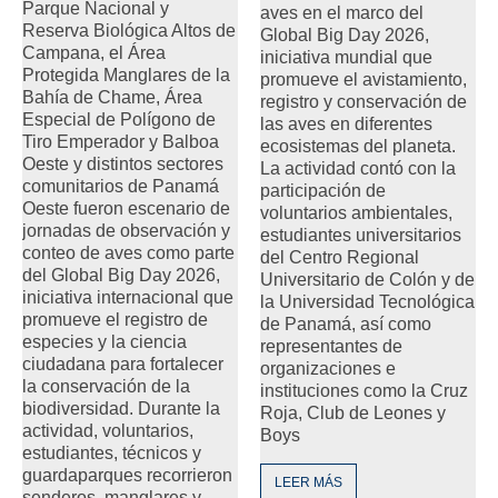
Parque Nacional y
aves en el marco del
Reserva Biológica Altos de
Global Big Day 2026,
Campana, el Área
iniciativa mundial que
Protegida Manglares de la
promueve el avistamiento,
Bahía de Chame, Área
registro y conservación de
Especial de Polígono de
las aves en diferentes
Tiro Emperador y Balboa
ecosistemas del planeta.
Oeste y distintos sectores
La actividad contó con la
comunitarios de Panamá
participación de
Oeste fueron escenario de
voluntarios ambientales,
jornadas de observación y
estudiantes universitarios
conteo de aves como parte
del Centro Regional
del Global Big Day 2026,
Universitario de Colón y de
iniciativa internacional que
la Universidad Tecnológica
promueve el registro de
de Panamá, así como
especies y la ciencia
representantes de
ciudadana para fortalecer
organizaciones e
la conservación de la
instituciones como la Cruz
biodiversidad. Durante la
Roja, Club de Leones y
actividad, voluntarios,
Boys
estudiantes, técnicos y
guardaparques recorrieron
LEER MÁS
senderos, manglares y