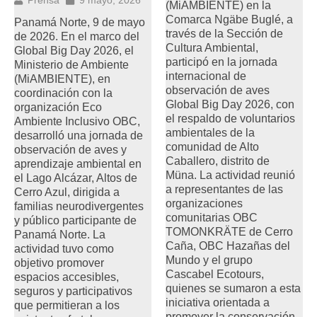
Prensa
9 mayo, 2026
(MiAMBIENTE) en la
Comarca Ngäbe Buglé, a
Panamá Norte, 9 de mayo
través de la Sección de
de 2026. En el marco del
Cultura Ambiental,
Global Big Day 2026, el
participó en la jornada
Ministerio de Ambiente
internacional de
(MiAMBIENTE), en
observación de aves
coordinación con la
Global Big Day 2026, con
organización Eco
el respaldo de voluntarios
Ambiente Inclusivo OBC,
ambientales de la
desarrolló una jornada de
comunidad de Alto
observación de aves y
Caballero, distrito de
aprendizaje ambiental en
Müna. La actividad reunió
el Lago Alcázar, Altos de
a representantes de las
Cerro Azul, dirigida a
organizaciones
familias neurodivergentes
comunitarias OBC
y público participante de
TOMONKRÄTE de Cerro
Panamá Norte. La
Caña, OBC Hazañas del
actividad tuvo como
Mundo y el grupo
objetivo promover
Cascabel Ecotours,
espacios accesibles,
quienes se sumaron a esta
seguros y participativos
iniciativa orientada a
que permitieran a los
promover la conservación