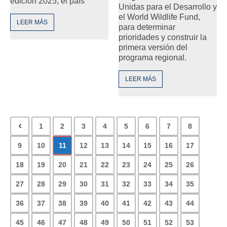
edición 2025, el país
Unidas para el Desarrollo y
el World Wildlife Fund,
LEER MÁS
para determinar
prioridades y construir la
primera versión del
programa regional.
LEER MÁS
1
2
3
4
5
6
7
8
9
10
11
12
13
14
15
16
17
18
19
20
21
22
23
24
25
26
27
28
29
30
31
32
33
34
35
36
37
38
39
40
41
42
43
44
45
46
47
48
49
50
51
52
53