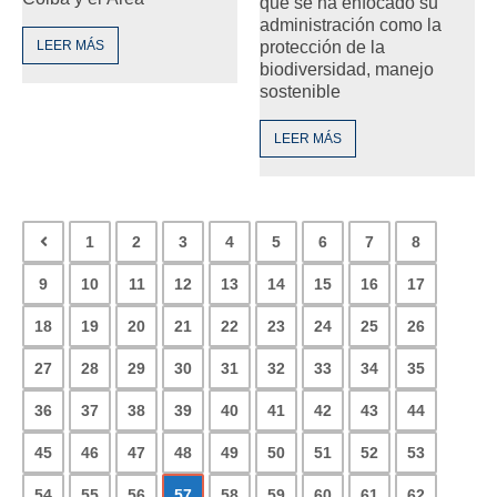
que se ha enfocado su
administración como la
protección de la
LEER MÁS
biodiversidad, manejo
sostenible
LEER MÁS
1
2
3
4
5
6
7
8
9
10
11
12
13
14
15
16
17
18
19
20
21
22
23
24
25
26
27
28
29
30
31
32
33
34
35
36
37
38
39
40
41
42
43
44
45
46
47
48
49
50
51
52
53
54
55
56
57
58
59
60
61
62