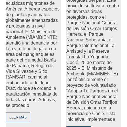
protegidas del país. Este
acuáticas migratorias de
proyecto se llevará a cabo
América. Alberga especies
en diversas áreas
de plantas y animales
protegidas, como el
globalmente amenazadas
Parque Nacional General
y protegidas a nivel
de División Omar Torrijos
nacional. El Ministerio de
Herrera, el Parque
Ambiente (MiAMBIENTE)
Nacional Soberanía, el
atendió una denuncia por
Parque Internacional La
tala y relleno ilegal en un
Amistad y la Reserva
área del manglar que es
Forestal La Yeguada.
parte del Humedal Bahía
Coclé, 28 de marzo de
de Panamá, Refugio de
2025.– El Ministerio de
Vida Silvestre y Sitio
Ambiente (MiAMBIENTE)
RAMSAR, camino al
lanzó oficialmente el
embarcadero de Juan
proyecto de voluntariado
Díaz, donde se ordenó la
“Adopta Tu Parque» en el
paralización inmediata de
Parque Nacional General
todas las obras. Además,
de División Omar Torrijos
se procedió
Herrera, ubicado en la
provincia de Coclé. Esta
LEER MÁS
iniciativa, implementada