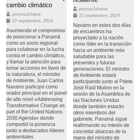
cambio climático
prensaJohana
prensaJohana
21 septiembre, 2024
22 septiembre, 2024
Navarro en estos dos días
Asumiendo el compromiso
de encuentros ha
de posicionar a Panamá
proyectado a la nación
como un socio regional
como líder en la transición
para colaborar en la lucha
hacia un ambiente más
contra el cambio climático,
saludable para las
y llamar la atención para
presentes y futuras
tomar acciones en favor de
generaciones. El ministro
la naturaleza, el ministro
de Ambiente estará
de Ambiente, Juan Carlos
participando junto al Pdete.
Navarro participó como
José Raúl Mulino en la
orador principal en el panel
sesión de la Asamblea de
de alto nivel «Addressing
las Naciones Unidas
Transformative Change as
donde también estarán
part of the United Nations
otros miembros del
2030 Agenda» donde
gabinete. Panamá sigue
compartió la ponencia
reafirmando su interés de
junto a destacados líderes
concretar alianzas de la
ambientales
mano del ministro de