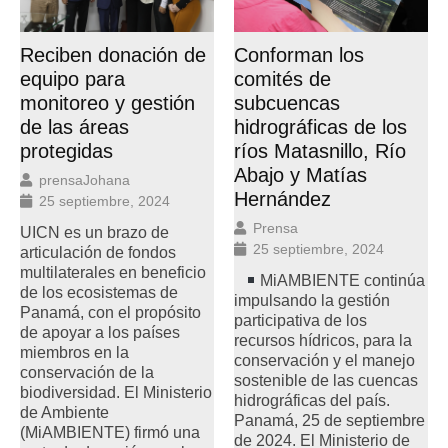
Reciben donación de
Conforman los
equipo para
comités de
monitoreo y gestión
subcuencas
de las áreas
hidrográficas de los
protegidas
ríos Matasnillo, Río
Abajo y Matías
prensaJohana
Hernández
25 septiembre, 2024
Prensa
UICN es un brazo de
25 septiembre, 2024
articulación de fondos
multilaterales en beneficio
MiAMBIENTE continúa
de los ecosistemas de
impulsando la gestión
Panamá, con el propósito
participativa de los
de apoyar a los países
recursos hídricos, para la
miembros en la
conservación y el manejo
conservación de la
sostenible de las cuencas
biodiversidad. El Ministerio
hidrográficas del país.
de Ambiente
Panamá, 25 de septiembre
(MiAMBIENTE) firmó una
de 2024. El Ministerio de