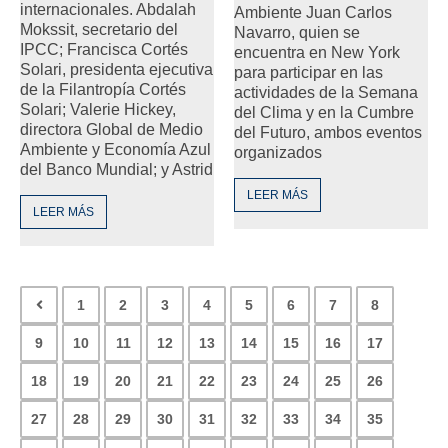
internacionales. Abdalah
Ambiente Juan Carlos
Mokssit, secretario del
Navarro, quien se
IPCC; Francisca Cortés
encuentra en New York
Solari, presidenta ejecutiva
para participar en las
de la Filantropía Cortés
actividades de la Semana
Solari; Valerie Hickey,
del Clima y en la Cumbre
directora Global de Medio
del Futuro, ambos eventos
Ambiente y Economía Azul
organizados
del Banco Mundial; y Astrid
LEER MÁS
LEER MÁS
1
2
3
4
5
6
7
8
9
10
11
12
13
14
15
16
17
18
19
20
21
22
23
24
25
26
27
28
29
30
31
32
33
34
35