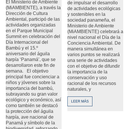
El Ministerio de Ambiente
de impulsar el desarrollo
(MiAMBIENTE), a través la
de actividades ecológicas
Dirección de Cultura
y sostenibles en la
Ambiental, participó de las
sociedad panameña, el
actividades organizadas
Ministerio de Ambiente
en el Parque Municipal
(MiAMBIENTE) celebrará a
Summit en celebración del
nivel nacional el Día de la
Día Internacional del
Conciencia Ambiental. De
Bambú y el 15.º
manera simultánea en
aniversario del águila
varios puntos se realizará
harpía ‘Panamá’, que se
una serie de actividades
desarrollaron este fin de
con el objetivo de difundir
semana. El objetivo
la importancia de la
principal fue concienciar a
conservación y uso
niños y jóvenes sobre la
racional de los recursos
importancia del bambú,
naturales, y
subrayando su gran valor
ecológico y económico, así
LEER MÁS
como también se destacó
la protección del águila
harpía, ave nacional de
Panamá y símbolo de la
biodiversidad, reforzando