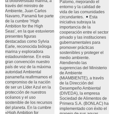
la biodiversidad marina, a
Palomo, mejorando el
través del ministro de
entorno y la calidad de
Ambiente, Juan Carlos
vida de las comunidades
Navarro, Panamá fue parte
circundantes.
Esta
de la cumbre ‘High
iniciativa subraya la
Ambition for the High
importancia de la
Seas’, en la que estuvieron
cooperación entre el sector
presentes figuras
privado y las instituciones
destacadas como Sylvia
gubernamentales para
Earle, reconocida bióloga
promover prácticas
marina y exploradora
sostenibles y proteger el
estadounidense. En esta
medio ambiente.
gran convención nuestro
Atendiendo las
país de voz de la máxima
sugerencias del Ministerio
autoridad Ambiental
de Ambiente
panameña reafirmamos el
(MiAMBIENTE), a través
compromiso de la nación
de la Dirección del
de ser un Líder Azul en la
Desempeño Ambiental
protección de nuestros
(DIVEDA), la empresa
océanos y el uso
Sociedad de Alimentos de
sostenible de los recursos
Primera S.A. (BONLAC) ha
del planeta. En la cumbre
implementado con éxito el
«High Ambition for
manejo de sus aguas