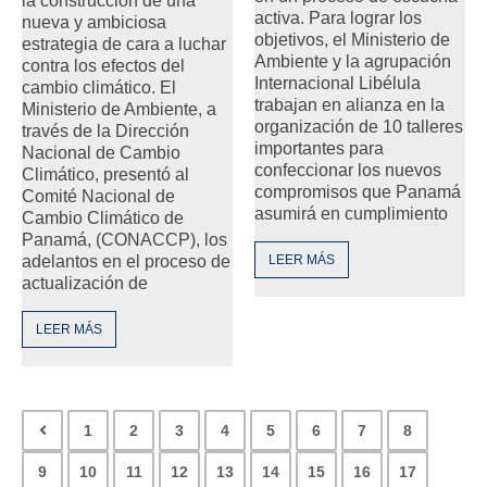
la construcción de una
activa. Para lograr los
nueva y ambiciosa
objetivos, el Ministerio de
estrategia de cara a luchar
Ambiente y la agrupación
contra los efectos del
Internacional Libélula
cambio climático. El
trabajan en alianza en la
Ministerio de Ambiente, a
organización de 10 talleres
través de la Dirección
importantes para
Nacional de Cambio
confeccionar los nuevos
Climático, presentó al
compromisos que Panamá
Comité Nacional de
asumirá en cumplimiento
Cambio Climático de
Panamá, (CONACCP), los
adelantos en el proceso de
LEER MÁS
actualización de
LEER MÁS
1
2
3
4
5
6
7
8
9
10
11
12
13
14
15
16
17