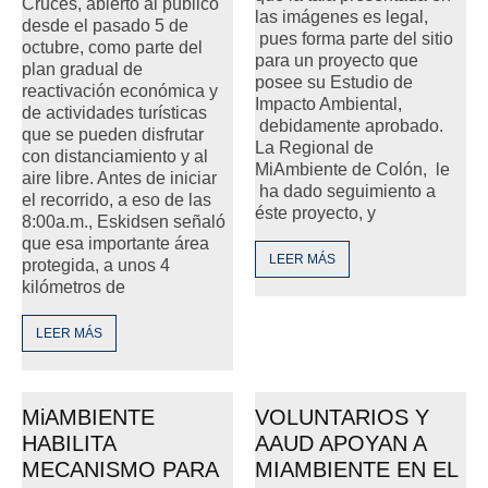
Cruces, abierto al público
las imágenes es legal,
desde el pasado 5 de
pues forma parte del sitio
octubre, como parte del
para un proyecto que
plan gradual de
posee su Estudio de
reactivación económica y
Impacto Ambiental,
de actividades turísticas
debidamente aprobado.
que se pueden disfrutar
La Regional de
con distanciamiento y al
MiAmbiente de Colón, le
aire libre. Antes de iniciar
ha dado seguimiento a
el recorrido, a eso de las
éste proyecto, y
8:00a.m., Eskidsen señaló
que esa importante área
LEER MÁS
protegida, a unos 4
kilómetros de
LEER MÁS
MiAMBIENTE
VOLUNTARIOS Y
HABILITA
AAUD APOYAN A
MECANISMO PARA
MIAMBIENTE EN EL