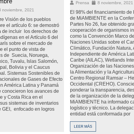
embre
Prensa
8 noviembre, 2021
8 noviembre, 2021
El 98% del financiamiento de 
de MiAMBIENTE en la Confere
e Visión de los pueblos
Partes No 26, fue obtenido gr
re el artículo 6: se demostró
cooperación de organismos in
a de incluir los derechos de
como la Convención Marco de
dígenas en el Artículo 6 del
Naciones Unidas sobre el Ca
arís sobre el mercado de
Climático, Fundación Natura,
 el punto de vista de
Independiente de América Lati
es de Suecia, Noruega,
Caribe (AILAC), Wetlands Inte
xico, Tuvalu, Islas Salomón,
Organización de las Naciones
pal, Bolivia y el Caucus
la Alimentación y la Agricultur
al. Sistemas Sostenibles de
Centro Regional Ramsar – He
Nacionales de Gases de Efecto
Occidental (CREHO). Conscie
en América Latina y Panamá
ponderar la transparencia, des
e conocieron los avances de
de la organización de la dele
e y Costa Rica en el
MiAMBIENTE ha informado ca
 sus sistemas de inventarios
logístico y técnico. La delegac
e GEI, enfocado en logros
entidad está conformada por
LEER MÁS