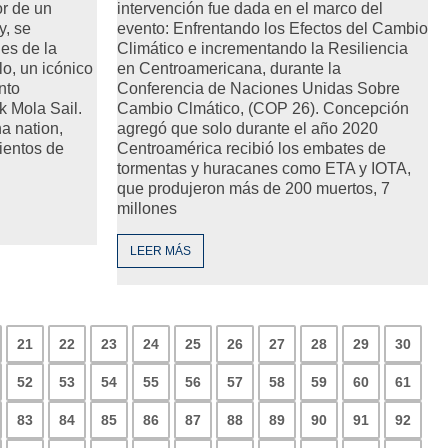
or de un
intervención fue dada en el marco del
y, se
evento: Enfrentando los Efectos del Cambio
es de la
Climático e incrementando la Resiliencia
lo, un icónico
en Centroamericana, durante la
nto
Conferencia de Naciones Unidas Sobre
 Mola Sail.
Cambio Clmático, (COP 26). Concepción
a nation,
agregó que solo durante el año 2020
ientos de
Centroamérica recibió los embates de
tormentas y huracanes como ETA y IOTA,
que produjeron más de 200 muertos, 7
millones
LEER MÁS
21
22
23
24
25
26
27
28
29
30
52
53
54
55
56
57
58
59
60
61
83
84
85
86
87
88
89
90
91
92