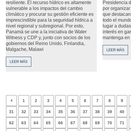
resiliente. El recurso hídrico es altamente
Presidencia 
vulnerable a los impactos del cambio
por organiza
climático y procurar su gestión eficiente es
que destacan 
imprescindible para la seguridad hídrica a
todo el mundo
nivel regional y subregional. Por esto,
lugar a dudas
Panamá se une a la iniciativa de Water
interés en ga
Witness y CDP y, junto con socios de los
mantenga en 
gobiernos del Reino Unido, Finlandia,
Malgache, Malawi
LEER MÁS
LEER MÁS
1
2
3
4
5
6
7
8
9
31
32
33
34
35
36
37
38
39
40
62
63
64
65
66
67
68
69
70
71