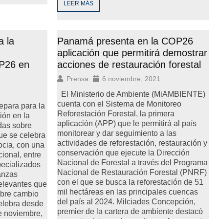
LEER MÁS
 la
Panamá presenta en la COP26
aplicación que permitirá demostrar
OP26 en
acciones de restauración forestal
Prensa
6 noviembre, 2021
El Ministerio de Ambiente (MiAMBIENTE)
cuenta con el Sistema de Monitoreo
para para la
Reforestación Forestal, la primera
ón en la
aplicación (APP) que le permitirá al país
das sobre
monitorear y dar seguimiento a las
ue se celebra
actividades de reforestación, restauración y
ocia, con una
conservación que ejecute la Dirección
cional, entre
Nacional de Forestal a través del Programa
pecializados
Nacional de Restauración Forestal (PNRF)
nanzas
con el que se busca la reforestación de 51
relevantes que
mil hectáreas en las principales cuencas
obre cambio
del país al 2024. Milciades Concepción,
elebra desde
premier de la cartera de ambiente destacó
de noviembre,