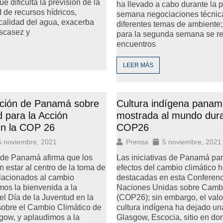
ue dificulta la previsión de la
ha llevado a cabo durante la 
d de recursos hídricos,
semana negociaciones técnic
calidad del agua, exacerba
diferentes temas de ambiente;
scasez y
para la segunda semana se re
encuentros
LEER MÁS
ación de Panamá sobre
Cultura indígena pana
d para la Acción
mostrada al mundo dur
en la COP 26
COP26
5 noviembre, 2021
Prensa
5 noviembre, 2021
de Panamá afirma que los
Las iniciativas de Panamá par
 estar al centro de la toma de
efectos del cambio climático 
lacionados al cambio
destacadas en esta Conferenc
mos la bienvenida a la
Naciones Unidas sobre Cambi
el Día de la Juventud en la
(COP26); sin embargo, el valo
sobre el Cambio Climático de
cultura indígena ha dejado un
gow, y aplaudimos a la
Glasgow, Escocia, sitio en do