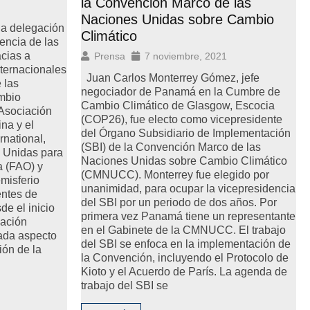
la Convención Marco de las
Naciones Unidas sobre Cambio
la delegación
Climático
ncia de las
acias a
Prensa
7 noviembre, 2021
ternacionales
Juan Carlos Monterrey Gómez, jefe
 las
negociador de Panamá en la Cumbre de
mbio
Cambio Climático de Glasgow, Escocia
 Asociación
(COP26), fue electo como vicepresidente
na y el
del Órgano Subsidiario de Implementación
rnational,
(SBI) de la Convención Marco de las
 Unidas para
Naciones Unidas sobre Cambio Climático
a (FAO) y
(CMNUCC). Monterrey fue elegido por
misferio
unanimidad, para ocupar la vicepresidencia
ntes de
del SBI por un periodo de dos años. Por
de el inicio
primera vez Panamá tiene un representante
gación
en el Gabinete de la CMNUCC. El trabajo
da aspecto
del SBI se enfoca en la implementación de
ión de la
la Convención, incluyendo el Protocolo de
Kioto y el Acuerdo de París. La agenda de
trabajo del SBI se