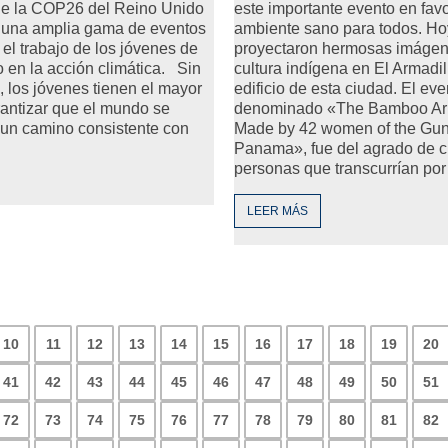
de la COP26 del Reino Unido
este importante evento en fav
r una amplia gama de eventos
ambiente sano para todos. Ho
el trabajo de los jóvenes de
proyectaron hermosas imágen
 en la acción climática. Sin
cultura indígena en El Armadil
, los jóvenes tienen el mayor
edificio de esta ciudad. El eve
rantizar que el mundo se
denominado «The Bamboo Ark
un camino consistente con
Made by 42 women of the Gun
Panama», fue del agrado de c
personas que transcurrían por
LEER MÁS
10
11
12
13
14
15
16
17
18
19
20
41
42
43
44
45
46
47
48
49
50
51
72
73
74
75
76
77
78
79
80
81
82