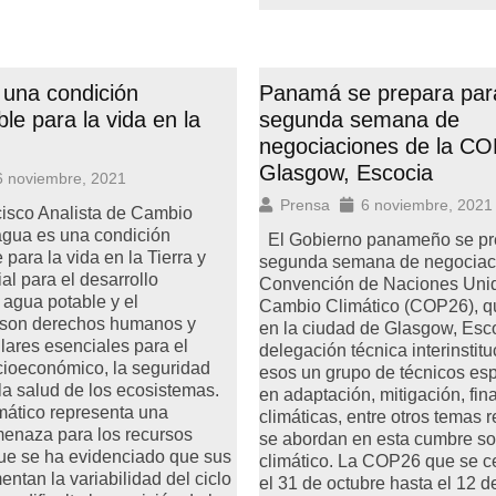
 una condición
Panamá se prepara para
le para la vida en la
segunda semana de
negociaciones de la C
Glasgow, Escocia
6 noviembre, 2021
Prensa
6 noviembre, 2021
isco Analista de Cambio
agua es una condición
El Gobierno panameño se pre
para la vida en la Tierra y
segunda semana de negociaci
al para el desarrollo
Convención de Naciones Uni
l agua potable y el
Cambio Climático (COP26), q
son derechos humanos y
en la ciudad de Glasgow, Esc
ilares esenciales para el
delegación técnica interinstitu
cioeconómico, la seguridad
esos un grupo de técnicos es
 la salud de los ecosistemas.
en adaptación, mitigación, fi
mático representa una
climáticas, entre otros temas 
menaza para los recursos
se abordan en esta cumbre s
que se ha evidenciado que sus
climático. La COP26 que se c
ntan la variabilidad del ciclo
el 31 de octubre hasta el 12 