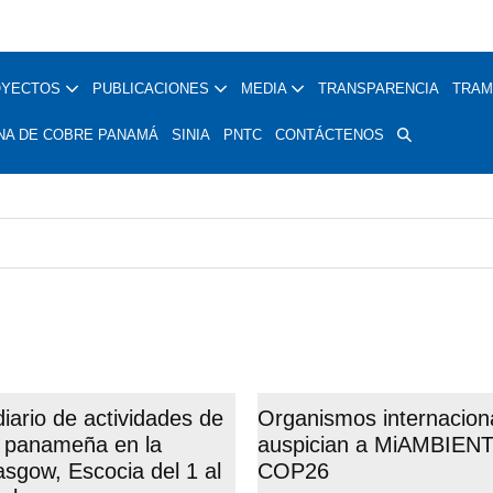
OYECTOS
PUBLICACIONES
MEDIA
TRANSPARENCIA
TRAM
NA DE COBRE PANAMÁ
SINIA
PNTC
CONTÁCTENOS
ario de actividades de
Organismos internacion
n panameña en la
auspician a MiAMBIENT
gow, Escocia del 1 al
COP26