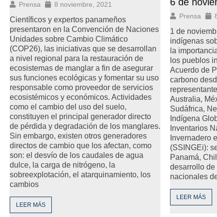
6 de novi
Prensa
8 noviembre, 2021
Prensa
Científicos y expertos panameños
presentaron en la Convención de Naciones
1 de noviembr
Unidades sobre Cambio Climático
indígenas sob
(COP26), las iniciativas que se desarrollan
la importanci
a nivel regional para la restauración de
los pueblos in
ecosistemas de manglar a fin de asegurar
Acuerdo de P
sus funciones ecológicas y fomentar su uso
carbono desde
responsable como proveedor de servicios
representant
ecosistémicos y económicos. Actividades
Australia, Mé
como el cambio del uso del suelo,
Sudáfrica, Ne
constituyen el principal generador directo
Indígena Glob
de pérdida y degradación de los manglares.
Inventarios 
Sin embargo, existen otros generadores
Invernadero 
directos de cambio que los afectan, como
(SSINGEi): s
son: el desvío de los caudales de agua
Panamá, Chil
dulce, la carga de nitrógeno, la
desarrollo de
sobreexplotación, el atarquinamiento, los
nacionales d
cambios
LEER MÁS
LEER MÁS