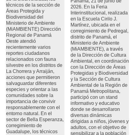
Panamá, 21 de junio de
técnicos de la sección de
2026. En la Feria
Áreas Protegida y
Interinstitucional, realizada
Biodiversidad del
en la Escuela Cirilo J.
Ministerio de Ambiente
Martínez, ubicada en el
(MiAMBIENTE) Dirección
corregimiento de Pedregal,
Regional de Panamá
distrito de Panamá, el
Oeste atendió
Ministerio de Ambiente
recientemente varios
(MiAMBIENTE), a través
reportes ciudadanos
de la Dirección de Cultura
relacionados con fauna
Ambiental, en coordinación
silvestre en los distritos de
con la Dirección de Áreas
La Chorrera y Arraiján,
Protegidas y Biodiversidad
acciones que permitieron
y la Sección de Cultura
salvaguardar diferentes
Ambiental de la Región de
especies y orientar a las
Panamá Metropolitana,
comunidades sobre la
participó con un stand
importancia de convivir
informativo y educativo
responsablemente con el
donde se desarrollaron
entorno natural. En el
diversas dinámicas
sector de Bella Esperanza,
dirigidas a niños, jóvenes y
corregimiento de
adultos, con el objetivo de
Guadalupe, los técnicos
sensibilizar a la población