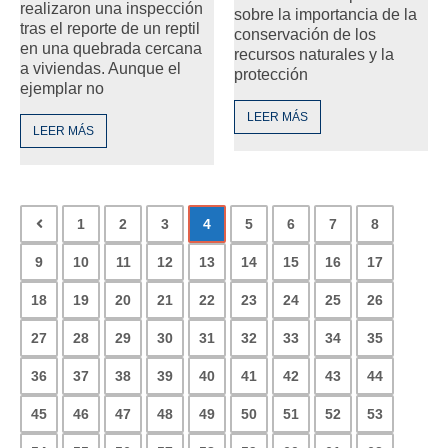
realizaron una inspección
sobre la importancia de la
tras el reporte de un reptil
conservación de los
en una quebrada cercana
recursos naturales y la
a viviendas. Aunque el
protección
ejemplar no
LEER MÁS
LEER MÁS
1
2
3
4
5
6
7
8
9
10
11
12
13
14
15
16
17
18
19
20
21
22
23
24
25
26
27
28
29
30
31
32
33
34
35
36
37
38
39
40
41
42
43
44
45
46
47
48
49
50
51
52
53