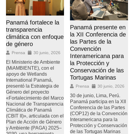
Panamá fortalece la
Panamá presente en
transparencia
la XII Conferencia de
climática con enfoque
las Partes de la
de género
Convención
Prensa
30 junio, 2026
Interamericana para
El Ministerio de Ambiente
la Protección y
(MiAMBIENTE), con el
Conservación de las
apoyo de Wetlands
Tortugas Marinas
International Panamá,
presentó la Estrategia de
Prensa
30 junio, 2026
Género del proyecto
30 de junio, Lima, Perú.
«Fortalecimiento del Marco
Panamá participa en la XII
Nacional de Transparencia
Conferencia de las Partes
Climática de Panamá
(COP12) de la Convención
(CBIT II)», articulada con el
Interamericana para la
Plan de Acción de Género
Protección y Conservación
y Ambiente (PAGA) 2025–
de las Tortugas Marinas
2030, una herramienta