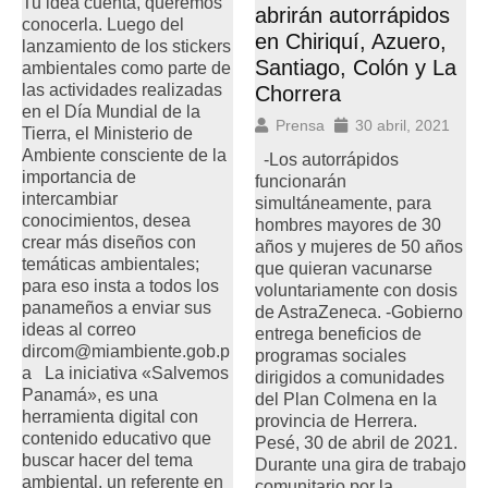
Tu idea cuenta, queremos
abrirán autorrápidos
conocerla. Luego del
en Chiriquí, Azuero,
lanzamiento de los stickers
Santiago, Colón y La
ambientales como parte de
las actividades realizadas
Chorrera
en el Día Mundial de la
Prensa
30 abril, 2021
Tierra, el Ministerio de
Ambiente consciente de la
-Los autorrápidos
importancia de
funcionarán
intercambiar
simultáneamente, para
conocimientos, desea
hombres mayores de 30
crear más diseños con
años y mujeres de 50 años
temáticas ambientales;
que quieran vacunarse
para eso insta a todos los
voluntariamente con dosis
panameños a enviar sus
de AstraZeneca. -Gobierno
ideas al correo
entrega beneficios de
dircom@miambiente.gob.p
programas sociales
a La iniciativa «Salvemos
dirigidos a comunidades
Panamá», es una
del Plan Colmena en la
herramienta digital con
provincia de Herrera.
contenido educativo que
Pesé, 30 de abril de 2021.
buscar hacer del tema
Durante una gira de trabajo
ambiental, un referente en
comunitario por la