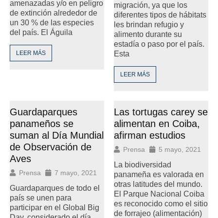
amenazadas y/o en peligro
migración, ya que los
de extinción alrededor de
diferentes tipos de hábitats
un 30 % de las especies
les brindan refugio y
del país. El Águila
alimento durante su
estadía o paso por el país.
LEER MÁS
Esta
LEER MÁS
Guardaparques
Las tortugas carey se
panameños se
alimentan en Coiba,
suman al Día Mundial
afirman estudios
de Observación de
Prensa
5 mayo, 2021
Aves
La biodiversidad
Prensa
7 mayo, 2021
panameña es valorada en
otras latitudes del mundo.
Guardaparques de todo el
El Parque Nacional Coiba
país se unen para
es reconocido como el sitio
participar en el Global Big
de forrajeo (alimentación)
Day, considerado el día