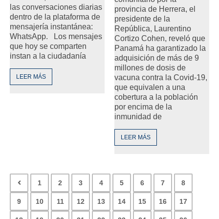
las conversaciones diarias
provincia de Herrera, el
dentro de la plataforma de
presidente de la
mensajería instantánea:
República, Laurentino
WhatsApp. Los mensajes
Cortizo Cohen, reveló que
que hoy se comparten
Panamá ha garantizado la
instan a la ciudadanía
adquisición de más de 9
millones de dosis de
LEER MÁS
vacuna contra la Covid-19,
que equivalen a una
cobertura a la población
por encima de la
inmunidad de
LEER MÁS
1
2
3
4
5
6
7
8
9
10
11
12
13
14
15
16
17