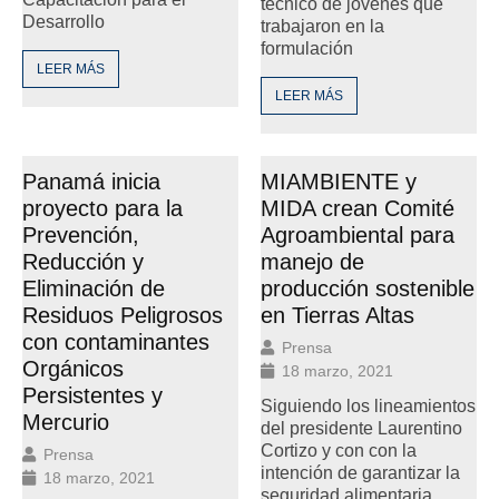
técnico de jóvenes que
Desarrollo
trabajaron en la
formulación
LEER MÁS
LEER MÁS
Panamá inicia
MIAMBIENTE y
proyecto para la
MIDA crean Comité
Prevención,
Agroambiental para
Reducción y
manejo de
Eliminación de
producción sostenible
Residuos Peligrosos
en Tierras Altas
con contaminantes
Prensa
Orgánicos
18 marzo, 2021
Persistentes y
Siguiendo los lineamientos
Mercurio
del presidente Laurentino
Cortizo y con con la
Prensa
intención de garantizar la
18 marzo, 2021
seguridad alimentaria