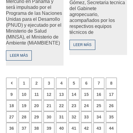
Mercurio en Panamá y
Gómez, Secretaria tecnica
será impulsado por el
del Gabinete
Programa de las Naciones
agropecuario,
Unidas para el Desarrollo
acompañados por los
(PNUD) y ejecutado por el
respectivos equipos
Ministerio de Salud
técnicos de
(MINSA), el Ministerio de
Ambiente (MiAMBIENTE)
LEER MÁS
LEER MÁS
1
2
3
4
5
6
7
8
9
10
11
12
13
14
15
16
17
18
19
20
21
22
23
24
25
26
27
28
29
30
31
32
33
34
35
36
37
38
39
40
41
42
43
44