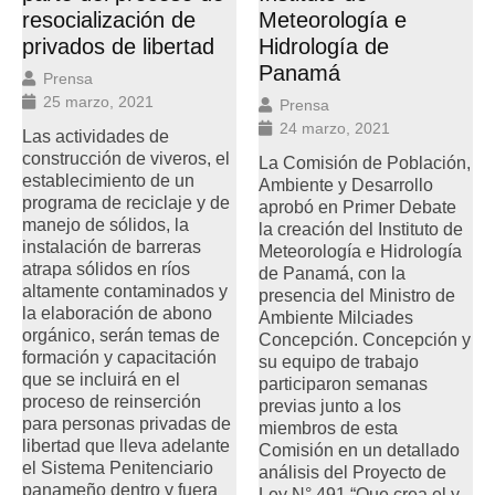
resocialización de
Meteorología e
privados de libertad
Hidrología de
Panamá
Prensa
25 marzo, 2021
Prensa
24 marzo, 2021
Las actividades de
construcción de viveros, el
La Comisión de Población,
establecimiento de un
Ambiente y Desarrollo
programa de reciclaje y de
aprobó en Primer Debate
manejo de sólidos, la
la creación del Instituto de
instalación de barreras
Meteorología e Hidrología
atrapa sólidos en ríos
de Panamá, con la
altamente contaminados y
presencia del Ministro de
la elaboración de abono
Ambiente Milciades
orgánico, serán temas de
Concepción. Concepción y
formación y capacitación
su equipo de trabajo
que se incluirá en el
participaron semanas
proceso de reinserción
previas junto a los
para personas privadas de
miembros de esta
libertad que lleva adelante
Comisión en un detallado
el Sistema Penitenciario
análisis del Proyecto de
panameño dentro y fuera
Ley N° 491 “Que crea el y