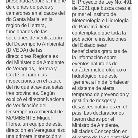
presentada sobre la muerte
El Proyecto de Ley No. 491
de cientos de peces y
de 2021 que busca crear el
camarones en el cauce del
primer el Instituto de
río Santa María, en la
Meteorología e Hidrología
región de Herrera,
de Panamá, tiene
funcionarios de las
contemplado que toda la
secciones de Verificación
población e instituciones
del Desempeño Ambiental
del Estado sean
(DIVEDA) de las
beneficiarias gratuitas de
direcciones Regionales
la información sobre
del Ministerio de Ambiente
eventos naturales de
de Veraguas, Herrera y
carácter meteorológico o
Coclé iniciaron las
hidrológico que este
inspecciones en el cauce
genere, a fin de fortalecer
del río que atraviesa estas
el sistema de alerta
tres provincias. Según
temprana de prevención y
explicó el director Nacional
gestión de riesgos y
de Verificación del
desastres naturales en el
Desempeño Ambiental de
país. Las declaraciones
MiAMBENTE Miguel
fueron dadas por el
Flores, un equipo de esta
Ministro de Ambiente,
dirección en Veraguas hizo
Milciades Concepción en
una primera inspección y
el marco de la celebración