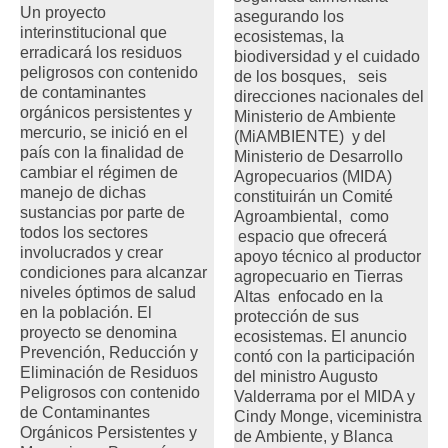
Un proyecto
asegurando los
interinstitucional que
ecosistemas, la
erradicará los residuos
biodiversidad y el cuidado
peligrosos con contenido
de los bosques, seis
de contaminantes
direcciones nacionales del
orgánicos persistentes y
Ministerio de Ambiente
mercurio, se inició en el
(MiAMBIENTE) y del
país con la finalidad de
Ministerio de Desarrollo
cambiar el régimen de
Agropecuarios (MIDA)
manejo de dichas
constituirán un Comité
sustancias por parte de
Agroambiental, como
todos los sectores
espacio que ofrecerá
involucrados y crear
apoyo técnico al productor
condiciones para alcanzar
agropecuario en Tierras
niveles óptimos de salud
Altas enfocado en la
en la población. El
protección de sus
proyecto se denomina
ecosistemas. El anuncio
Prevención, Reducción y
contó con la participación
Eliminación de Residuos
del ministro Augusto
Peligrosos con contenido
Valderrama por el MIDA y
de Contaminantes
Cindy Monge, viceministra
Orgánicos Persistentes y
de Ambiente, y Blanca