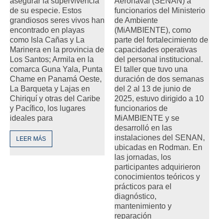
Aeronaval (SENAN) a
asegurar la supervivencia
funcionarios del Ministerio
de su especie. Estos
de Ambiente
grandiosos seres vivos han
(MiAMBIENTE), como
encontrado en playas
parte del fortalecimiento de
como Isla Cañas y La
capacidades operativas
Marinera en la provincia de
del personal institucional.
Los Santos; Armila en la
El taller que tuvo una
comarca Guna Yala, Punta
duración de dos semanas
Chame en Panamá Oeste,
del 2 al 13 de junio de
La Barqueta y Lajas en
2025, estuvo dirigido a 10
Chiriquí y otras del Caribe
funcionarios de
y Pacífico, los lugares
MiAMBIENTE y se
ideales para
desarrolló en las
instalaciones del SENAN,
LEER MÁS
ubicadas en Rodman. En
las jornadas, los
participantes adquirieron
conocimientos teóricos y
prácticos para el
diagnóstico,
mantenimiento y
reparación