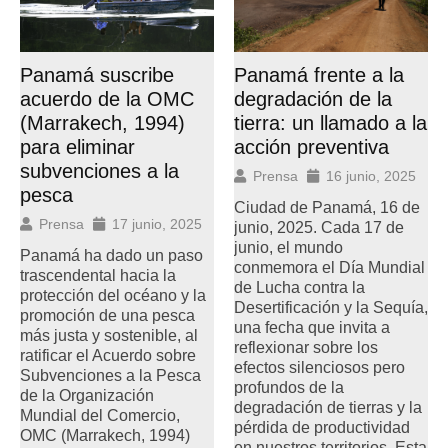
Panamá frente a la
Panamá suscribe
degradación de la
acuerdo de la OMC
tierra: un llamado a la
(Marrakech, 1994)
acción preventiva
para eliminar
subvenciones a la
Prensa
16 junio, 2025
pesca
Ciudad de Panamá, 16 de
Prensa
17 junio, 2025
junio, 2025. Cada 17 de
junio, el mundo
Panamá ha dado un paso
conmemora el Día Mundial
trascendental hacia la
de Lucha contra la
protección del océano y la
Desertificación y la Sequía,
promoción de una pesca
una fecha que invita a
más justa y sostenible, al
reflexionar sobre los
ratificar el Acuerdo sobre
efectos silenciosos pero
Subvenciones a la Pesca
profundos de la
de la Organización
degradación de tierras y la
Mundial del Comercio,
pérdida de productividad
OMC (Marrakech, 1994)
en nuestros territorios. Esta