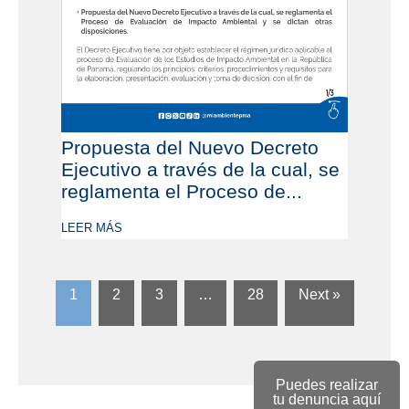
Propuesta del Nuevo Decreto
Ejecutivo a través de la cual, se
reglamenta el Proceso de...
LEER MÁS
1
2
3
…
28
Next »
Puedes realizar
tu denuncia aquí