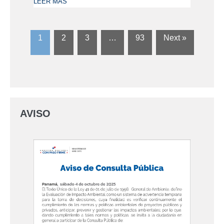
LEER MÁS
1
2
3
…
93
Next »
AVISO