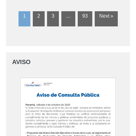
1
2
3
…
93
Next »
AVISO