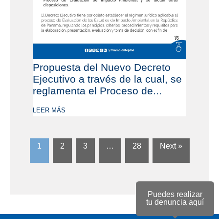
Propuesta del Nuevo Decreto
Ejecutivo a través de la cual, se
reglamenta el Proceso de...
LEER MÁS
1
2
3
…
28
Next »
Puedes realizar
tu denuncia aquí