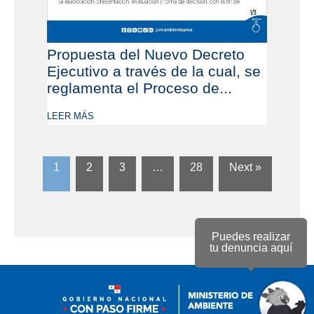
Propuesta del Nuevo Decreto
Ejecutivo a través de la cual, se
reglamenta el Proceso de...
LEER MÁS
1
2
3
…
28
Next »
Puedes realizar
tu denuncia aquí