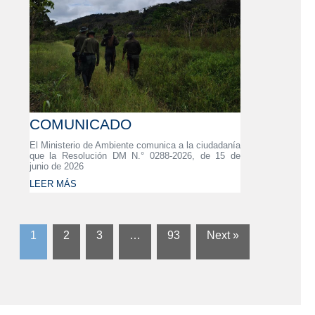
COMUNICADO
El Ministerio de Ambiente comunica a la ciudadanía
que la Resolución DM N.° 0288-2026, de 15 de
junio de 2026
LEER MÁS
1
2
3
…
93
Next »