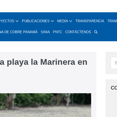
OYECTOS
PUBLICACIONES
MEDIA
TRANSPARENCIA
TRAM
NA DE COBRE PANAMÁ
SINIA
PNTC
CONTÁCTENOS
la playa la Marinera en
C