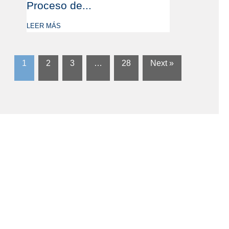
Proceso de...
LEER MÁS
1
2
3
…
28
Next »