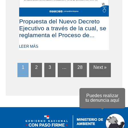
Propuesta del Nuevo Decreto
Ejecutivo a través de la cual, se
reglamenta el Proceso de...
LEER MÁS
1
2
3
…
28
Next »
Puedes realizar
tu denuncia aquí