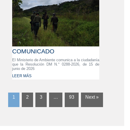
COMUNICADO
El Ministerio de Ambiente comunica a la ciudadanía
que la Resolución DM N.° 0288-2026, de 15 de
junio de 2026
LEER MÁS
1
2
3
…
93
Next »