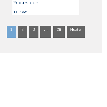
Proceso de...
LEER MÁS
1
2
3
…
28
Next »