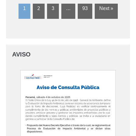
1
2
3
…
93
Next »
AVISO