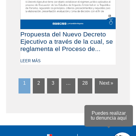
Propuesta del Nuevo Decreto
Ejecutivo a través de la cual, se
reglamenta el Proceso de...
LEER MÁS
1
2
3
…
28
Next »
Puedes realizar
tu denuncia aquí