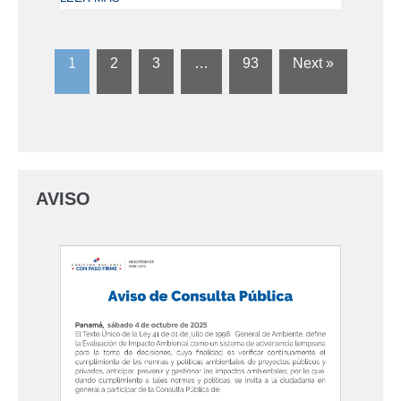
1
2
3
…
93
Next »
AVISO