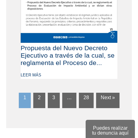
Propuesta del Nuevo Decreto
Ejecutivo a través de la cual, se
reglamenta el Proceso de...
LEER MÁS
1
2
3
…
28
Next »
Puedes realizar
tu denuncia aquí