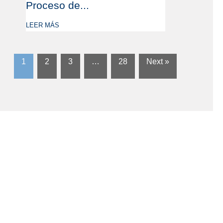
Proceso de...
LEER MÁS
1
2
3
…
28
Next »