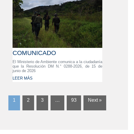
COMUNICADO
El Ministerio de Ambiente comunica a la ciudadanía
que la Resolución DM N.° 0288-2026, de 15 de
junio de 2026
LEER MÁS
1
2
3
…
93
Next »