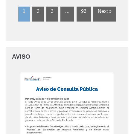
1
2
3
…
93
Next »
AVISO