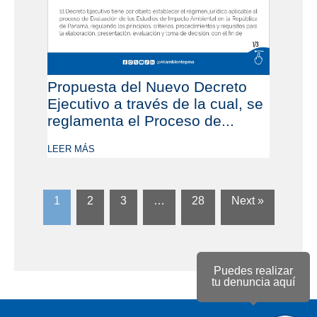
Propuesta del Nuevo Decreto
Ejecutivo a través de la cual, se
reglamenta el Proceso de...
LEER MÁS
1
2
3
…
28
Next »
Puedes realizar
tu denuncia aquí